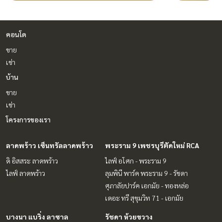
คอนโด
ขาย
เช่า
บ้าน
ขาย
เช่า
โครงการของเรา
ลาดพร้าว เซ็นทรัลลาดพร้าว
พระราม 9 เพชรบุรีตัดใหม่ RCA
ดิ อิสสระ ลาดพร้าว
ไลฟ์ อโศก - พระราม 9
ไลฟ์ ลาดพร้าว
ลุมพินี พาร์ค พระราม 9 - รัชดา
ศุภาลัยปาร์ค เอกมัย - ทองหล่อ
เดอะ ทรี สุขุมวิท 71 - เอกมัย
บางนา แบริ่ง ลาซาล
รัชดา ห้วยขวาง