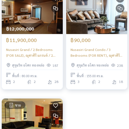
฿12,000,000
฿11,900,000
฿90,000
Nusasiri Grand / 2 Bedrooms
Nusasiri Grand Condo / 3
(FOR SALE), ณุศาศิริ แกรนด์ / 2
Bedrooms (FOR RENT), ณุศาศิริ
ห้องนอน (ขาย) NA157
แกรนด์ คอนโด/ 3 ห้องนอน (เช่า)
สุขุมวิท อโศก ทองหล่อ
สุขุมวิท อโศก ทองหล่อ
187
238
MMK028
พื้นที่ : 80.00 ตร.ม.
พื้นที่ : 155.00 ตร.ม.
2
2
28
3
2
18
ขาย