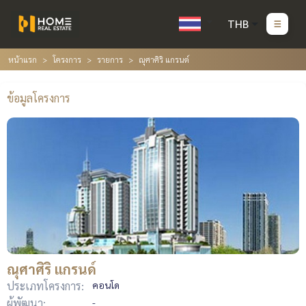
THB
หน้าแรก
โครงการ
รายการ
ณุศาศิริ แกรนด์
ข้อมูลโครงการ
ณุศาศิริ แกรนด์
ประเภทโครงการ:
คอนโด
ผู้พัฒนา:
-