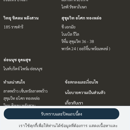
ไลฟ์ รัชดาภิเษก
วิทยุ ชิดลม หลังสวน
สุขุมวิท อโศก ทองหล่อ
185 ราชดำริ
ซี เอกมัย
โนเบิล รีวิล
ริทึ่ม สุขุมวิท 36 - 38
พาร์ค 24 ( ออริจิ้น พร้อมพงษ์ )
อ่อนนุช อุดมสุข
ไนท์บริดจ์ ไพร์ม อ่อนนุช
ทำเลน่าสนใจ
ข้อตกลงและเงื่อนไข
ลาดพร้าว เซ็นทรัลลาดพร้าว
นโยบายความเป็นส่วนตัว
สุขุมวิท อโศก ทองหล่อ
เกี่ยวกับเรา
วิทยุ ชิดลม หลังสวน
อ่อนนุช อุดมสุข
วิธีการฝากขาย-เช่า
รับทราบและปิดแถบนี้ลง
รัชดา ห้วยขวาง
ติดต่อ
เราใช้คุกกี้เพื่อให้ท่านได้ข้อมูลที่ต้องการ แสดงเนื้อหาและ
บางนา แบริ่ง ลาซาล