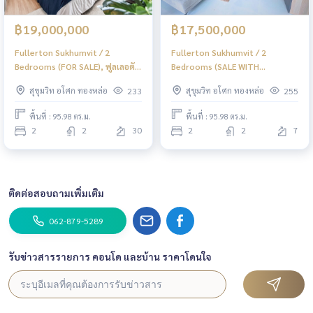
฿19,000,000
฿17,500,000
Fullerton Sukhumvit / 2
Fullerton Sukhumvit / 2
Bedrooms (FOR SALE), ฟูลเลอตัน
Bedrooms (SALE WITH
สุขุมวิท / 2 ห้องนอน (ขาย)
TENENT), ฟูลเลอตัน สุขุมวิท / 2
สุขุมวิท อโศก ทองหล่อ
สุขุมวิท อโศก ทองหล่อ
233
255
MMK082
ห้องนอน (ขายพร้อมผู้เช่า)
MMK021
พื้นที่ : 95.98 ตร.ม.
พื้นที่ : 95.98 ตร.ม.
2
2
30
2
2
7
ติดต่อสอบถามเพิ่มเติม
062-879-5289
รับข่าวสารรายการ คอนโด และบ้าน ราคาโดนใจ