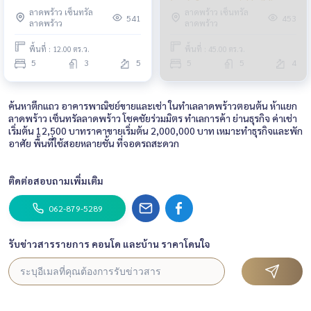
building on Lat Phrao 12 Road /
(ขาย), 2 commercial buildings
ลาดพร้าว เซ็นทรัล
ลาดพร้าว เซ็นทรัล
5 Bedrooms (FOR SALE)
opposite Central Ladprao / 5
541
453
ลาดพร้าว
ลาดพร้าว
TPM368
Bedrooms (FOR SALE) MEAW663
พื้นที่ : 12.00 ตร.ว.
พื้นที่ : 45.00 ตร.ว.
5
3
5
5
5
4
ค้นหาตึกแถว อาคารพาณิชย์ขายและเช่า ในทำเลลาดพร้าวตอนต้น ห้าแยก
ลาดพร้าว เซ็นทรัลลาดพร้าว โชคชัยร่วมมิตร ทำเลการค้า ย่านธุรกิจ ค่าเช่า
เริ่มต้น 12,500 บาทราคาขายเริ่มต้น 2,000,000 บาท เหมาะทำธุรกิจและพัก
อาศัย พื้นที่ใช้สอยหลายชั้น ที่จอดรถสะดวก
ติดต่อสอบถามเพิ่มเติม
062-879-5289
รับข่าวสารรายการ คอนโด และบ้าน ราคาโดนใจ