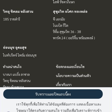
ไลฟ์ รัชดาภิเษก
วิทยุ ชิดลม หลังสวน
สุขุมวิท อโศก ทองหล่อ
185 ราชดำริ
ซี เอกมัย
โนเบิล รีวิล
ริทึ่ม สุขุมวิท 36 - 38
พาร์ค 24 ( ออริจิ้น พร้อมพงษ์ )
อ่อนนุช อุดมสุข
ไนท์บริดจ์ ไพร์ม อ่อนนุช
ทำเลน่าสนใจ
ข้อตกลงและเงื่อนไข
บางนา แบริ่ง ลาซาล
นโยบายความเป็นส่วนตัว
วิทยุ ชิดลม หลังสวน
เกี่ยวกับเรา
รัชดา ห้วยขวาง
ลาดพร้าว เซ็นทรัลลาดพร้าว
วิธีการฝากขาย-เช่า
รับทราบและปิดแถบนี้ลง
พระราม 9 เพชรบุรีตัดใหม่ RCA
ติดต่อ
เราใช้คุกกี้เพื่อให้ท่านได้ข้อมูลที่ต้องการ แสดงเนื้อหาและ
อ่อนนุช อุดมสุข
โฆษณาให้ตรงกับความสนใจ รวมถึงเพื่อวิเคราะห์การเข้า
สุขุมวิท อโศก ทองหล่อ