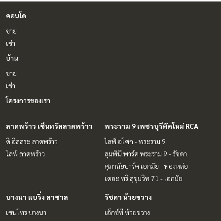
คอนโด
ขาย
เช่า
บ้าน
ขาย
เช่า
โครงการของเรา
ลาดพร้าว เซ็นทรัลลาดพร้าว
พระราม 9 เพชรบุรีตัดใหม่ RCA
ดิ อิสสระ ลาดพร้าว
ไลฟ์ อโศก - พระราม 9
ไลฟ์ ลาดพร้าว
ลุมพินี พาร์ค พระราม 9 - รัชดา
ศุภาลัยปาร์ค เอกมัย - ทองหล่อ
เดอะ ทรี สุขุมวิท 71 - เอกมัย
บางนา แบริ่ง ลาซาล
รัชดา ห้วยขวาง
เซนโทร บางนา
เอ็กซ์ที ห้วยขวาง