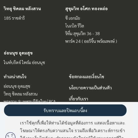
วิทยุ ชิดลม หลังสวน
สุขุมวิท อโศก ทองหล่อ
185 ราชดำริ
ซี เอกมัย
โนเบิล รีวิล
ริทึ่ม สุขุมวิท 36 - 38
พาร์ค 24 ( ออริจิ้น พร้อมพงษ์ )
อ่อนนุช อุดมสุข
ไนท์บริดจ์ ไพร์ม อ่อนนุช
ทำเลน่าสนใจ
ข้อตกลงและเงื่อนไข
อ่อนนุช อุดมสุข
นโยบายความเป็นส่วนตัว
วิทยุ ชิดลม หลังสวน
เกี่ยวกับเรา
พระราม 9 เพชรบุรีตัดใหม่ RCA
ลาดพร้าว เซ็นทรัลลาดพร้าว
วิธีการฝากขาย-เช่า
รับทราบและปิดแถบนี้ลง
รัชดา ห้วยขวาง
ติดต่อ
เราใช้คุกกี้เพื่อให้ท่านได้ข้อมูลที่ต้องการ แสดงเนื้อหาและ
บางนา แบริ่ง ลาซาล
โฆษณาให้ตรงกับความสนใจ รวมถึงเพื่อวิเคราะห์การเข้า
สุขุมวิท อโศก ทองหล่อ