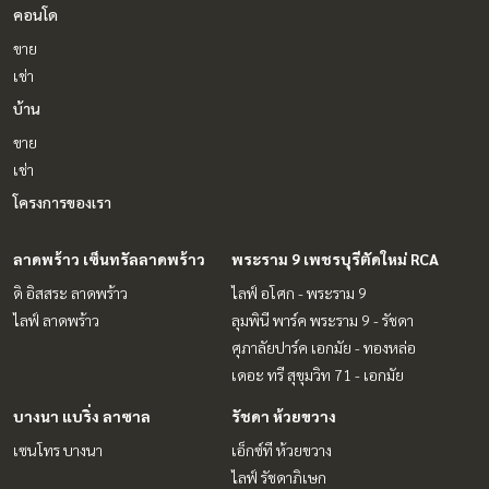
คอนโด
ขาย
เช่า
บ้าน
ขาย
เช่า
โครงการของเรา
ลาดพร้าว เซ็นทรัลลาดพร้าว
พระราม 9 เพชรบุรีตัดใหม่ RCA
ดิ อิสสระ ลาดพร้าว
ไลฟ์ อโศก - พระราม 9
ไลฟ์ ลาดพร้าว
ลุมพินี พาร์ค พระราม 9 - รัชดา
ศุภาลัยปาร์ค เอกมัย - ทองหล่อ
เดอะ ทรี สุขุมวิท 71 - เอกมัย
บางนา แบริ่ง ลาซาล
รัชดา ห้วยขวาง
เซนโทร บางนา
เอ็กซ์ที ห้วยขวาง
ไลฟ์ รัชดาภิเษก