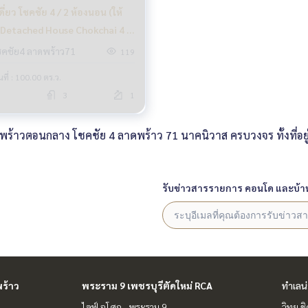
ดี่ยว โชคชัย 4 / 2 ห้องนอน (ให้
, Detached House Chokchai 4 /
drooms (FOR RENT) EARK031
ชคชัย4 ลาดพร้าว71
119
้นที่ : 100.00 ตร.ว.
3
1
้าวตอนกลาง โชคชัย 4 ลาดพร้าว 71 นาคนิวาส ครบวงจร ทั้งที่อยู่อ
รับข่าวสารรายการ คอนโด และบ้า
ร้าว
พระราม 9 เพชรบุรีตัดใหม่ RCA
ทำเลน
ไลฟ์ อโศก - พระราม 9
วิทยุ 