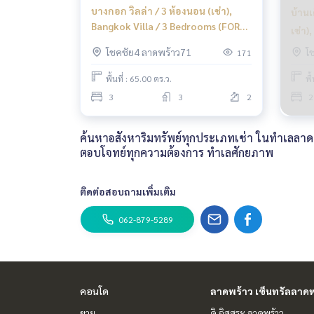
บางกอก วิลล่า / 3 ห้องนอน (เช่า),
บ้านเ
Bangkok Villa / 3 Bedrooms (FOR
เช่า)
RENT) JANE051
2 Be
โชคชัย4 ลาดพร้าว71
โ
171
พื้นที่ : 65.00 ตร.ว.
พื
3
3
2
2
ค้นหาอสังหาริมทรัพย์ทุกประเภทเช่า ในทำเลลาดพร
ตอบโจทย์ทุกความต้องการ ทำเลศักยภาพ
ติดต่อสอบถามเพิ่มเติม
062-879-5289
คอนโด
ลาดพร้าว เซ็นทรัลลาดพ
ขาย
ดิ อิสสระ ลาดพร้าว