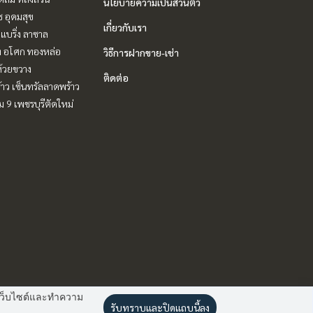
นโยบายความเป็นส่วนตัว
ช อุดมสุข
เกี่ยวกับเรา
แบริ่ง ลาซาล
ิท อโศก ทองหล่อ
วิธีการฝากขาย-เช่า
ห้วยขวาง
ติดต่อ
าว เซ็นทรัลลาดพร้าว
 9 เพชรบุรีตัดใหม่
านเว็บไซต์และทำความ
รับทราบและปิดแถบนี้ลง