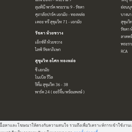
ลุมพินี พาร์ค พระราม 9 - รัชดา
อ่อนนุ
ศุภาลัยปาร์ค เอกมัย - ทองหล่อ
บางนา 
เดอะ ทรี สุขุมวิท 71 - เอกมัย
สุขุมว
รัชดา 
รัชดา ห้วยขวาง
ลาดพร้
เอ็กซ์ที ห้วยขวาง
พระราม
ไลฟ์ รัชดาภิเษก
RCA
สุขุมวิท อโศก ทองหล่อ
ซี เอกมัย
โนเบิล รีวิล
ริทึ่ม สุขุมวิท 36 - 38
พาร์ค 24 ( ออริจิ้น พร้อมพงษ์ )
 แสดงเนื้อหาและโฆษณาให้ตรงกับความสนใจ รวมถึงเพื่อวิเคราะห์การเข้าใช้ง