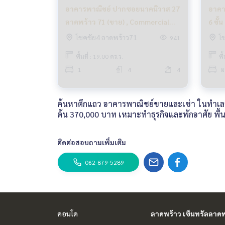
อาคารพาณิชย์ ปากซอยนาคนิวาส 27
อาคา
ลาดพร้าว 71 (ขาย) , Commercial
6 ชั้
Building Soi Nakniwat 27 Ladprao
Ladp
โชคชัย4 ลาดพร้าว71
โ
941
71 (FOR SALE)
RENT
พื้นที่ : 19.00 ตร.ว.
พื
1
4
4
ม
ค้นหาตึกแถว อาคารพาณิชย์ขายและเช่า ในทำเลลา
ต้น 370,000 บาท เหมาะทำธุรกิจและพักอาศัย พื้น
ติดต่อสอบถามเพิ่มเติม
062-879-5289
คอนโด
ลาดพร้าว เซ็นทรัลลาดพ