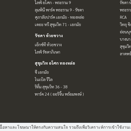
ไลฟ์ อโศก - พระราม 9
รัชดา 
ลุมพินี พาร์ค พระราม 9 - รัชดา
พระราม
ศุภาลัยปาร์ค เอกมัย - ทองหล่อ
RCA
เดอะ ทรี สุขุมวิท 71 - เอกมัย
วิทยุ 
อ่อนนุ
รัชดา ห้วยขวาง
บางนา 
เอ็กซ์ที ห้วยขวาง
สุขุมว
ไลฟ์ รัชดาภิเษก
ลาดพร้
สุขุมวิท อโศก ทองหล่อ
ซี เอกมัย
โนเบิล รีวิล
ริทึ่ม สุขุมวิท 36 - 38
พาร์ค 24 ( ออริจิ้น พร้อมพงษ์ )
 แสดงเนื้อหาและโฆษณาให้ตรงกับความสนใจ รวมถึงเพื่อวิเคราะห์การเข้าใช้ง