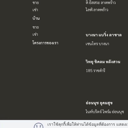
ขาย
ดิ อิสสระ ลาดพร้าว
เช่า
ไลฟ์ ลาดพร้าว
บ้าน
ขาย
เช่า
บางนา แบริ่ง ลาซาล
โครงการของเรา
เซนโทร บางนา
วิทยุ ชิดลม หลังสวน
185 ราชดำริ
อ่อนนุช อุดมสุข
ไนท์บริดจ์ ไพร์ม อ่อนนุช
เราใช้คุกกี้เพื่อให้ท่านได้ข้อมูลที่ต้องการ