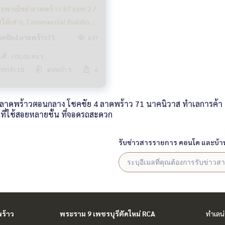
รพาณิชย์ ลาดพร้าว 87 แยก 2 /
น (ให้เช่า), Commercial Building
rao 87 Yaek 2 / 6 Storey (FOR
ชคชัย4 ลาดพร้าว71
637
) RUK732
้นที่ : 100.00 ตร.ว.
ากกว่า 10
มากกว่า 5
6
ดพร้าวตอนกลาง โชคชัย 4 ลาดพร้าว 71 นาคนิวาส ทำเลการค้า ย่านธ
ที่ใช้สอยหลายชั้น ที่จอดรถสะดวก
รับข่าวสารรายการ คอนโด และบ้า
ร้าว
พระราม 9 เพชรบุรีตัดใหม่ RCA
ทำเลน