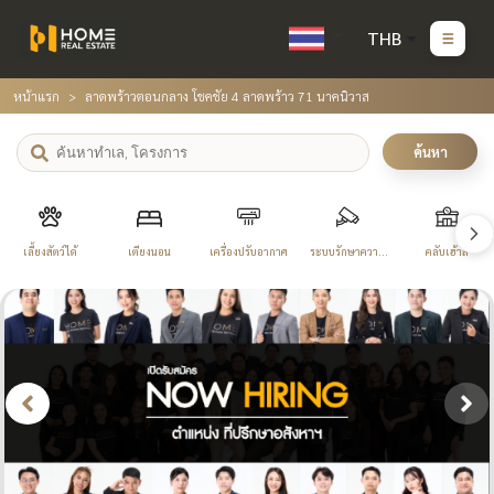
THB
หน้าแรก
ลาดพร้าวตอนกลาง โชคชัย 4 ลาดพร้าว 71 นาคนิวาส
ค้นหา
เลี้ยงสัตว์ได้
เตียงนอน
เครื่องปรับอากาศ
ระบบรักษาความ
คลับเฮ้าส์
ปลอดภัย