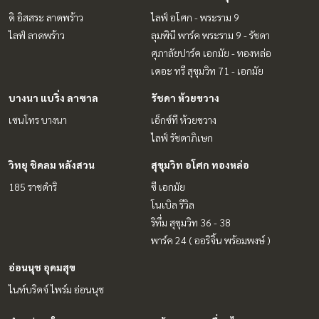
ดิ อิสสระ ลาดพร้าว
ไลฟ์ อโศก - พระราม 9
ไลฟ์ ลาดพร้าว
ลุมพินี พาร์ค พระราม 9 - รัชดา
ศุภาลัยปาร์ค เอกมัย - ทองหล่อ
เดอะ ทรี สุขุมวิท 71 - เอกมัย
บางนา แบริ่ง ลาซาล
รัชดา ห้วยขวาง
เซนโทร บางนา
เอ็กซ์ที ห้วยขวาง
ไลฟ์ รัชดาภิเษก
วิทยุ ชิดลม หลังสวน
สุขุมวิท อโศก ทองหล่อ
185 ราชดำริ
ซี เอกมัย
โนเบิล รีวิล
ริทึ่ม สุขุมวิท 36 - 38
พาร์ค 24 ( ออริจิ้น พร้อมพงษ์ )
อ่อนนุช อุดมสุข
ไนท์บริดจ์ ไพร์ม อ่อนนุช