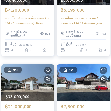
฿5,400,000
฿5,800,000
฿4,200,000
฿5,199,000
ทาวน์โฮม บ้านกลางเมือง ลาดพร้าว
ทาวน์โฮม เดอะ คอนเนค อัพ 3
101 / 3 ห้องนอน (ขาย), Baan
ลาดพร้าว 126 / 3 ห้องนอน (ขาย
Klang Muang Ladprao 101 /
พร้อมผู้เช่า), The Connect Up 3
ลาดพร้าว101
ลาดพร้าว101
Townhome 3 Bedrooms (FOR
Ladprao 126 / Townhome 3
824
393
แฮปปี้แลนด์
แฮปปี้แลนด์
SALE) TPM164
Bedrooms (SALE WITH TENANT)
TPM207
พื้นที่ : 25.00 ตร.ว.
พื้นที่ : 19.90 ตร.ว.
3
3
3
3
3
3
ขาย
ขาย
฿33,000,000
฿21,000,000
฿7,300,000