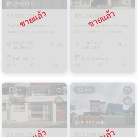
฿7,290,000
฿7,000,000
฿5,100,000
บ้านเดี่ยว ซอยรามคำแหง 21 / 3
ทาวน์โฮม โฮมออฟฟิศ ✨ บ้านกลาง
ห้องนอน (ขาย), Detached House
เมือง ลาดพร้าว 87 / 3 ห้องนอน
Ramkhamhaeng 21 / 3
(ขาย) Baan Klang Muang
ลาดพร้าว101
ลาดพร้าว101
Bedrooms (FOR SALE) BZD053
Ladprao 87 / Townhome 3
303
756
แฮปปี้แลนด์
แฮปปี้แลนด์
Bedrooms (FOR SALE) NUB492
พื้นที่ : 64.00 ตร.ว.
พื้นที่ : 28.00 ตร.ว.
3
2
1
3
3
3
ขาย
ขาย
฿15,300,000
฿7,990,000
฿12,500,000