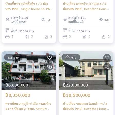
บ้านเดี่ยว ซอยโพธิ์แก้ว 1 / 3 ห้อง
บ้านเดี่ยว ลาดพร้าว 87 แยก 6 / 3
นอน (ขาย), Single house Soi Pho
ห้องนอน (ขาย), Detached House
Kaew 1 / 3 Bedrooms (FOR
Ladprao 87 Yeak 6 / 3
ลาดพร้าว101
ลาดพร้าว101
SALE) TPM205
Bedrooms (FOR SALE) TPM181
811
349
แฮปปี้แลนด์
แฮปปี้แลนด์
พื้นที่ : 204.00 ตร.ว.
พื้นที่ : 64.00 ตร.ว.
3
3
2
3
2
2
ขาย
ขาย
฿8,800,000
฿22,000,000
฿8,350,000
฿18,500,000
ทาวน์โฮม เกตุนุติการ์เด้น ลาดพร้าว
บ้านเดี่ยว ซอยเคหะร่มเกล้า 74 / 3
94 / 5 ห้องนอน (ขาย), Ketnuti
ห้องนอน (ขาย), Detached House
Garden Ladprao 94 /
Soi Keha Romklao 74 / 3