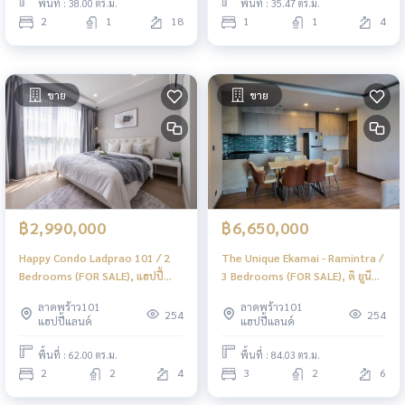
พื้นที่ : 38.00 ตร.ม.
พื้นที่ : 35.47 ตร.ม.
2
1
18
1
1
4
ขาย
ขาย
฿2,990,000
฿6,650,000
Happy Condo Ladprao 101 / 2
The Unique Ekamai - Ramintra /
Bedrooms (FOR SALE), แฮปปี้
3 Bedrooms (FOR SALE), ดิ ยูนีค
คอนโด ลาดพร้าว 101 / 2 ห้องนอน
เอกมัย - รามอินทรา / 3 ห้องนอน
ลาดพร้าว101
ลาดพร้าว101
(ขาย) PINP254
(ขาย) PINP250
254
254
แฮปปี้แลนด์
แฮปปี้แลนด์
พื้นที่ : 62.00 ตร.ม.
พื้นที่ : 84.03 ตร.ม.
2
2
4
3
2
6