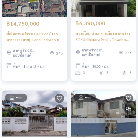
฿6,390,000
฿14,750,000
ทาวน์โฮม บ้านกลางเมือง ลาดพร้าว
ที่เดินลาดพร้าว 87 แยก 22 / 115
87 / 3 ห้องนอน (ขาย), Townhome
ตารางวา (ขาย), Land Ladprao 87
Baan Klang Muang Ladprao 87 /
Yaek 22 / 115 Sq.w. (FOR SALE)
ลาดพร้าว101
ลาดพร้าว101
3 Bedrooms (FOR SALE)
FAHS044
234
278
แฮปปี้แลนด์
แฮปปี้แลนด์
FAHS033
พื้นที่ : 30.00 ตร.ว.
พื้นที่ : 1 งาน 18 ตร.ว.
3
3
3
ขาย
ขาย