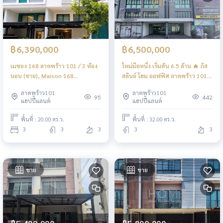
฿6,390,000
฿6,500,000
เมซอง 168 ลาดพร้าว 101 / 3 ห้อง
ใหม่มือหนึ่ง เริ่มต้น 6.5 ล้าน 🔥 ภัส
นอน (ขาย), Maison 168
สลินย์ โฮม ออฟฟิศ ลาดพร้าว 101 /
Latphrao 101 / 3 Bedrooms
4 ห้องนอน (ขาย), Pasaliin Home
ลาดพร้าว101
ลาดพร้าว101
(FOR SALE) BZD218
Office Lat Phrao 101 / 4
95
442
แฮปปี้แลนด์
แฮปปี้แลนด์
Bedrooms (FOR SALE) TPM319
พื้นที่ : 20.00 ตร.ว.
พื้นที่ : 32.00 ตร.ว.
3
3
3
3
3
ขาย
ขาย