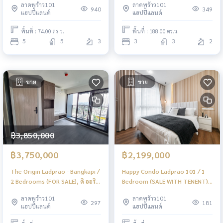
ลาดพร้าว101
ลาดพร้าว101
Townhome 5 Bedrooms (FOR
Bedrooms (FOR SALE) BZD107
940
349
แฮปปี้แลนด์
แฮปปี้แลนด์
SALE) TPM143
พื้นที่ : 74.00 ตร.ว.
พื้นที่ : 188.00 ตร.ว.
5
5
3
3
3
2
ขาย
ขาย
฿3,850,000
฿3,750,000
฿2,199,000
The Origin Ladprao - Bangkapi /
Happy Condo Ladprao 101 / 1
2 Bedrooms (FOR SALE), ดิ ออริ
Bedroom (SALE WITH TENENT),
จิ้น ลาดพร้าว - บางกะปิ / 2 ห้อง
แฮปปี้ คอนโด ลาดพร้าว 101/ 1
ลาดพร้าว101
ลาดพร้าว101
นอน (ขาย) PINP247
ห้องนอน (ขายพร้อมผู้เช่า) PINP253
297
181
แฮปปี้แลนด์
แฮปปี้แลนด์