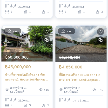
พื้นที่ : 22.00 ตร.ม.
พื้นที่ : 44.55 ตร.ม.
1
1
1
1
1
2
ขาย
ขาย
฿60,000,000
฿5,500,000
฿45,000,000
฿4,850,000
บ้านเดี่ยว ซอยโพธิ์แก้ว 3 / 6 ห้อง
ที่ดิน ลาดพร้าว 101 แยก 42 / 111
นอน (ขาย), House Soi Pho Kaeo
ตารางวา (ขาย), Land Ladprao
3 / 6 Bedrooms (SALE) TPM200
101 Yaek 42 / (FOR SALE)
ลาดพร้าว101
ลาดพร้าว101
TPM190
645
1.5k
แฮปปี้แลนด์
แฮปปี้แลนด์
พื้นที่ : 21.00 ตร.ว.
พื้นที่ : 1 งาน 11 ตร.ว.
6
5
2