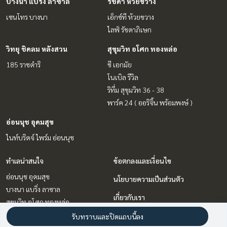
บางนา แบริ่ง ลาซาล
รัชดา ห้วยขวาง
เซนโทร บางนา
เอ็กซ์ที ห้วยขวาง
ไลฟ์ รัชดาภิเษก
วิทยุ ชิดลม หลังสวน
สุขุมวิท อโศก ทองหล่อ
185 ราชดำริ
ซี เอกมัย
โนเบิล รีวิล
ริทึ่ม สุขุมวิท 36 - 38
พาร์ค 24 ( ออริจิ้น พร้อมพงษ์ )
อ่อนนุช อุดมสุข
ไนท์บริดจ์ ไพร์ม อ่อนนุช
ทำเลน่าสนใจ
ข้อตกลงและเงื่อนไข
อ่อนนุช อุดมสุข
นโยบายความเป็นส่วนตัว
บางนา แบริ่ง ลาซาล
เกี่ยวกับเรา
สุขุมวิท อโศก ทองหล่อ
รัชดา ห้วยขวาง
วิธีการฝากขาย-เช่า
รับทราบและปิดแถบนี้ลง
ลาดพร้าว เซ็นทรัลลาดพร้าว