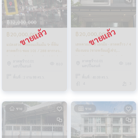
฿32,000,000
฿20,000,000
฿20,000,000
เฮดควอเทอส์ เอกมัย - ลาดพร้าว / 4
แปลงสวย สี่เหลี่ยมเต็มผืน ✨ ที่ดิน
ห้องนอน (ขายพร้อมผู้เช่า),
ลาดพร้าว ซอย 101 / 288 ตารางวา
Headquarters Ekamai - Ladprao
(ขาย), Land Ladprao Soi 101 /
ลาดพร้าว101
ลาดพร้าว101
/ 4 Bedrooms (SALE WITH
1,152 Square Metre (FOR SALE)
189
810
แฮปปี้แลนด์
แฮปปี้แลนด์
TENENT) TPM320
TPM209
พื้นที่ : 40.08 ตร.ว.
พื้นที่ : 2 งาน 88 ตร.ว.
4
3
ขาย
ขาย