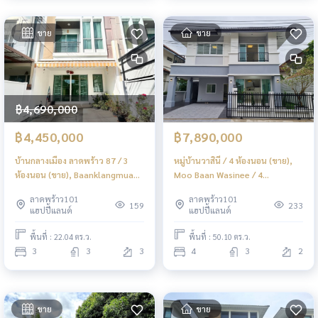
ขาย
ขาย
฿4,690,000
฿4,450,000
฿7,890,000
บ้านกลางเมือง ลาดพร้าว 87 / 3
หมู่บ้านวาสินี / 4 ห้องนอน (ขาย),
ห้องนอน (ขาย), Baanklangmuang
Moo Baan Wasinee / 4
Ladprao 87 / 3 Bedrooms (FOR
Bedrooms (FOR SALE) FAHS072
ลาดพร้าว101
ลาดพร้าว101
SALE) MNT094
159
233
แฮปปี้แลนด์
แฮปปี้แลนด์
พื้นที่ : 22.04 ตร.ว.
พื้นที่ : 50.10 ตร.ว.
3
3
3
4
3
2
ขาย
ขาย