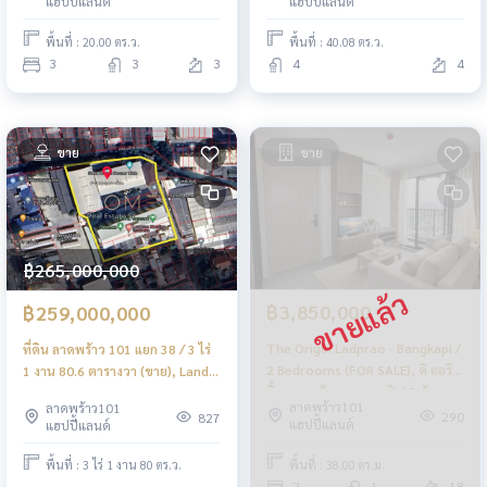
แฮปปี้แลนด์
แฮปปี้แลนด์
พื้นที่ : 20.00 ตร.ว.
พื้นที่ : 40.08 ตร.ว.
3
3
3
4
4
ขาย
ขาย
฿265,000,000
฿3,850,000
฿259,000,000
The Origin Ladprao - Bangkapi /
ที่ดิน ลาดพร้าว 101 แยก 38 / 3 ไร่
2 Bedrooms (FOR SALE), ดิ ออริ
1 งาน 80.6 ตารางวา (ขาย), Land
จิ้น ลาดพร้าว - บางกะปิ / 2 ห้อง
Ladprao 101 Yaek 38 / 1.365
ลาดพร้าว101
ลาดพร้าว101
นอน (ขาย) JSMN128
Acre (FOR SALE) TIK481
290
827
แฮปปี้แลนด์
แฮปปี้แลนด์
พื้นที่ : 38.00 ตร.ม.
พื้นที่ : 3 ไร่ 1 งาน 80 ตร.ว.
2
1
18