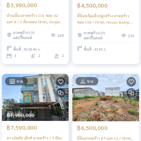
฿3,990,000
฿4,500,000
บ้านเดี่ยวลาดพร้าว 101 ซอย 42
ที่ดินพร้อมสิ่งปลูกสร้าง ลาดพร้าว
แยก 8 / 3 ห้องนอน (ขาย), Single
ซอย 106 / (ขาย), House &amp;
house Lat Phrao 101 Soi 42
Land Ladprao Soi 106 / (FOR
ลาดพร้าว101
ลาดพร้าว101
Intersection 8 / 3 Bedrooms
SALE) JANE023
268
235
แฮปปี้แลนด์
แฮปปี้แลนด์
(FOR SALE) FAHS031
พื้นที่ : 50.00 ตร.ว.
พื้นที่ : 43 ตร.ว.
3
2
2
ขาย
ขาย
฿7,900,000
฿7,590,000
฿6,500,000
ทาวน์พลัส เอ็กซ์ ลาดพร้าว / 3 ห้อง
ที่ดินลาดพร้าว 87 แยก 32 / (ขาย),