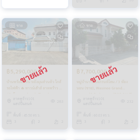
ขาย
ขาย
฿5,290,000
฿7,700,000
บ้านพร้อมที่ดิน หลังมุมส่วนตัว ใกล้
หมู่บ้านวาสินีแกรนด์โฮม / 3 ห้อง
รถไฟฟ้า 🔥 ทาวน์เฮ้าส์ ลาดพร้าว 87
นอน (ขาย), Wasinee Grand
/ 3 ห้องนอน (ขาย), Townhouse
Home / 3 Bedrooms (FOR SALE)
ลาดพร้าว101
ลาดพร้าว101
Ladprao 87 / 3 Bedrooms (FOR
FAHS037
283
232
แฮปปี้แลนด์
แฮปปี้แลนด์
SALE) FAHS048
พื้นที่ : 45.50 ตร.ว.
พื้นที่ : 60.03 ตร.ว.
3
2
2
3
3
2