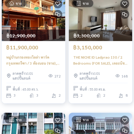
ขาย
ขาย
฿12,900,000
฿3,300,000
฿11,900,000
฿3,150,000
หมู่บ้านกรองทองวิลล่า พาร์ค
THE NICHE ID Ladprao 130 / 2
กรุงเทพกรีฑา / 3 ห้องนอน (ขาย),
Bedrooms (FOR SALE), เดอะนิช
Krong Thong Villa Park
ไอดี ลาดพร้าว 130 / 2 ห้องนอน
ลาดพร้าว101
ลาดพร้าว101
Krungthep Kreetha / 3
(ขาย) PINP278
272
168
แฮปปี้แลนด์
แฮปปี้แลนด์
Bedrooms (FOR SALE) BZD164
พื้นที่ : 65.00 ตร.ว.
พื้นที่ : 55.00 ตร.ม.
3
3
2
2
2
8
ขาย
ขาย