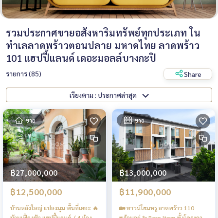
รวมประกาศขายอสังหาริมทรัพย์ทุกประเภท ใน
ทำเลลาดพร้าวตอนปลาย มหาดไทย ลาดพร้าว
101 แฮปปี้แลนด์ เดอะมอลล์บางกะปิ
รายการ (85)
Share
เรียงตาม : ประกาศล่าสุด
ขาย
ขาย
฿27,000,000
฿13,000,000
฿12,500,000
฿11,900,000
บ้านหลังใหญ่ แปลงมุม พื้นที่เยอะ 🔥
🏡 ทาวน์โฮมหรู ลาดพร้าว 110
บ้านเฟื่องฟ้า แฮปปี้แลนด์ / 4 ห้อง
พร้อมอยู่ ✨ Rare Item ทั้งโครงการ