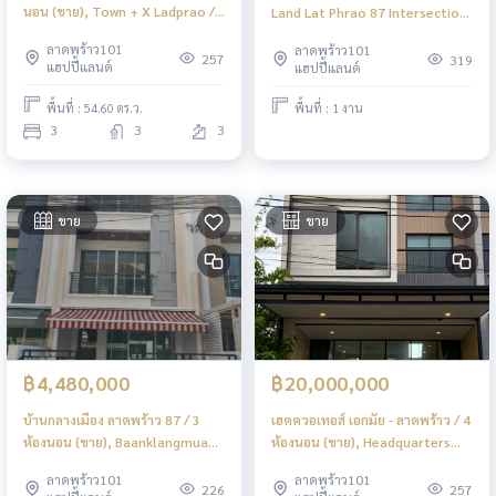
นอน (ขาย), Town + X Ladprao /
Land Lat Phrao 87 Intersection
3 Bedrooms (FOR SALE)
32 / (FOR SALE) FAHS039
ลาดพร้าว101
ลาดพร้าว101
FAHS022
257
319
แฮปปี้แลนด์
แฮปปี้แลนด์
พื้นที่ : 54.60 ตร.ว.
พื้นที่ : 1 งาน
3
3
3
ขาย
ขาย
฿4,480,000
฿20,000,000
บ้านกลางเมือง ลาดพร้าว 87 / 3
เฮดควอเทอส์ เอกมัย - ลาดพร้าว / 4
ห้องนอน (ขาย), Baanklangmuang
ห้องนอน (ขาย), Headquarters
Ladprao 87 / 3 Bedrooms (FOR
Ekamai - Ladprao / 4 Bedrooms
ลาดพร้าว101
ลาดพร้าว101
SALE) FAHS032
(FOR SALE) TPM320
226
257