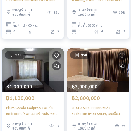
นอน (ขาย), Baan Fueangfah
มีขายแค่หลังเดียว 📍 นอร์ด
ลาดพร้าว101
ลาดพร้าว101
Happyland / 4 Bedrooms (FOR
ลาดพร้าว 110 / 3 ห้องนอน (ขาย),
821
198
แฮปปี้แลนด์
แฮปปี้แลนด์
SALE) AA486
Nord Ladprao 110 / 3 Bedrooms
(FOR SALE) TPM175
พื้นที่ : 194.00 ตร.ว.
พื้นที่ : 28.30 ตร.ว.
4
5
2
3
4
3
ขาย
ขาย
฿1,300,000
฿3,000,000
฿1,100,000
฿2,800,000
Plum Condo Ladprao 101 / 1
LE CHAMPS PREMIUM / 1
Bedroom (FOR SALE), พลัม คอน
Bedroom (FOR SALE), เลอฌ็อง
โด ลาดพร้าว 101 / 1 ห้องนอน
พรีเมี่ยม ลาดพร้าว / 1 ห้องนอน
ลาดพร้าว101
ลาดพร้าว101
(ขาย) JSMN275
(ขาย) JSMN274
19
20
แฮปปี้แลนด์
แฮปปี้แลนด์