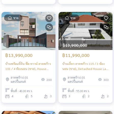
ขาย
ขาย
฿13,900,000
฿13,990,000
฿11,990,000
บ้านพร้อมที่ดิน ฟีล ทาวน์ ลาดพร้าว
บ้านเดี่ยว ลาดพร้าว 115 / 3 ห้อง
101 / 4 ห้องนอน (ขาย), House
นอน (ขาย), Detached House Lat
With Land Feel Town Lat Phrao
Phrao 115 / 3 Bedrooms (FOR
ลาดพร้าว101
ลาดพร้าว101
101 Feel Town Lat Phrao 101 /
SALE) BZD144
200
303
แฮปปี้แลนด์
แฮปปี้แลนด์
4 Bedrooms (FOR SALE)
TPM380
พื้นที่ : 40.00 ตร.ว.
พื้นที่ : 55.00 ตร.ว.
4
5
3
3
2
2