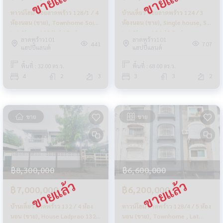
ทาวน์โฮม ซอยลาดพร้าว 128/1 / 4
บ้านเดี่ยว ซอยลาดพร้าว 124 / 3
ห้องนอน (ขาย), Townhome Soi
ห้องนอน (ขาย), Single house, Soi
Lat Phrao 128/1 / 4 Bedrooms
Lat Phrao 124 / 3 Bedrooms
ลาดพร้าว101
ลาดพร้าว101
(FOR SALE) JANG326
(FOR SALE) JANG177
441
707
แฮปปี้แลนด์
แฮปปี้แลนด์
พื้นที่ : 32.00 ตร.ว.
พื้นที่ : 68.00 ตร.ว.
4
2
3
3
3
2
ขาย
ขาย
฿8,300,000
฿6,600,000
฿7,000,000
฿6,200,000
บ้านเดี่ยว ลาดพร้าว 132 / 4 ห้อง
ทาวน์โฮม ลาดพร้าว 128/4 / 5 ห้อง
นอน (ขาย), House Ladprao 132 /
นอน (ขาย), Townhome , Lat