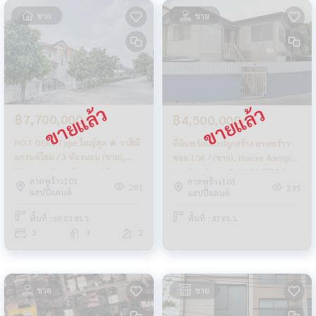
ขาย
ขาย
฿7,700,000
฿4,500,000
HOT DEAL Type ใหญ่สุด 🔥 วาสิณี
ที่ดินพร้อมสิ่งปลูกสร้าง ลาดพร้าว
แกรนด์โฮม / 3 ห้องนอน (ขาย),
ซอย 106 / (ขาย), House &amp;
Wasinee Grandhome / 3
Land Ladprao Soi 106 / (FOR
ลาดพร้าว101
ลาดพร้าว101
Bedrooms (FOR SALE) TPM336
SALE) JANE023
281
235
แฮปปี้แลนด์
แฮปปี้แลนด์
พื้นที่ : 60.03 ตร.ว.
พื้นที่ : 43 ตร.ว.
3
3
2
ขาย
ขาย