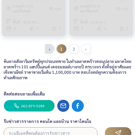
4 Bedrooms (FOR SALE)
Phrao 128/4 / 5 Bedrooms (FOR
ลาดพร้าว101
ลาดพร้าว101
JANG167
SALE) JANG179
695
602
แฮปปี้แลนด์
แฮปปี้แลนด์
พื้นที่ : 78.00 ตร.ว.
พื้นที่ : 12.00 ตร.ว.
4
2
2
5
4
5
‹
1
2
›
ค้นหาอสังหาริมทรัพย์ทุกประเภทขาย ในทำเลลาดพร้าวตอนปลาย มหาดไทย
ลาดพร้าว 101 แฮปปี้แลนด์ เดอะมอลล์บางกะปิ ครบวงจร ทั้งที่อยู่อาศัยและ
เชิงพาณิชย์ ราคาขายเริ่มต้น 1,100,000 บาท ตอบโจทย์ทุกความต้องการ
ทำเลศักยภาพ
ติดต่อสอบถามเพิ่มเติม
062-879-5289
รับข่าวสารรายการ คอนโด และบ้าน ราคาโดนใจ