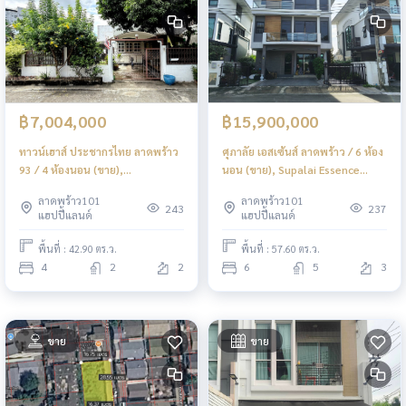
฿7,004,000
฿15,900,000
ทาวน์เฮาส์ ประชากรไทย ลาดพร้าว
ศุภาลัย เอสเซ้นส์ ลาดพร้าว / 6 ห้อง
93 / 4 ห้องนอน (ขาย),
นอน (ขาย), Supalai Essence
Townhouse Thai Population
Ladprao / 6 Bedrooms (FOR
ลาดพร้าว101
ลาดพร้าว101
Ladprao 93 (FOR SALE) FAHS034
SALE) FAHS052
243
237
แฮปปี้แลนด์
แฮปปี้แลนด์
พื้นที่ : 42.90 ตร.ว.
พื้นที่ : 57.60 ตร.ว.
4
2
2
6
5
3
ขาย
ขาย