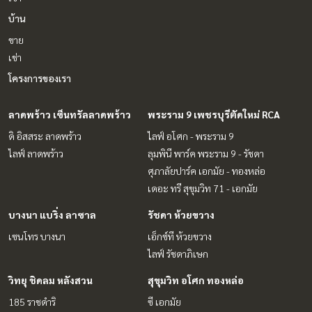
บ้าน
ขาย
เช่า
โครงการของเรา
ลาดพร้าว เซ็นทรัลลาดพร้าว
พระราม 9 เพชรบุรีตัดใหม่ RCA
ดิ อิสสระ ลาดพร้าว
ไลฟ์ อโศก - พระราม 9
ไลฟ์ ลาดพร้าว
ลุมพินี พาร์ค พระราม 9 - รัชดา
ศุภาลัยปาร์ค เอกมัย - ทองหล่อ
เดอะ ทรี สุขุมวิท 71 - เอกมัย
บางนา แบริ่ง ลาซาล
รัชดา ห้วยขวาง
เซนโทร บางนา
เอ็กซ์ที ห้วยขวาง
ไลฟ์ รัชดาภิเษก
วิทยุ ชิดลม หลังสวน
สุขุมวิท อโศก ทองหล่อ
185 ราชดำริ
ซี เอกมัย