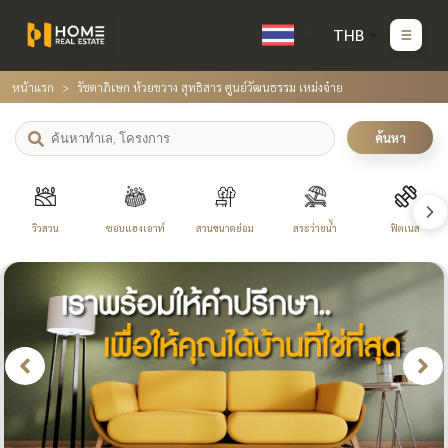
THB
หน้าแรก
รัชดาภิเษก ห้วยขวาง สุทธิสาร ศูนย์วัฒนธรรม เหม่งจ๋าย
ค้นหา
วิวสวน
ชอบแฮงเอาท์
สวนขนาดย่อม
สระว่ายน้ำ
ฟิตเนส