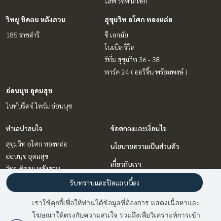
ไลฟ์ รัชดาภิเษก
วิทยุ ชิดลม หลังสวน
สุขุมวิท อโศก ทองหล่อ
185 ราชดำริ
ซี เอกมัย
โนเบิล รีวิล
ริทึ่ม สุขุมวิท 36 - 38
พาร์ค 24 ( ออริจิ้น พร้อมพงษ์ )
อ่อนนุช อุดมสุข
ไนท์บริดจ์ ไพร์ม อ่อนนุช
ทำเลน่าสนใจ
ข้อตกลงและเงื่อนไข
สุขุมวิท อโศก ทองหล่อ
นโยบายความเป็นส่วนตัว
อ่อนนุช อุดมสุข
เกี่ยวกับเรา
วิทยุ ชิดลม หลังสวน
พระราม 9 เพชรบุรีตัดใหม่ RCA
วิธีการฝากขาย-เช่า
รับทราบและปิดแถบนี้ลง
ลาดพร้าว เซ็นทรัลลาดพร้าว
ติดต่อ
เราใช้คุกกี้เพื่อให้ท่านได้ข้อมูลที่ต้องการ แสดงเนื้อหาและ
รัชดา ห้วยขวาง
โฆษณาให้ตรงกับความสนใจ รวมถึงเพื่อวิเคราะห์การเข้า
บางนา แบริ่ง ลาซาล