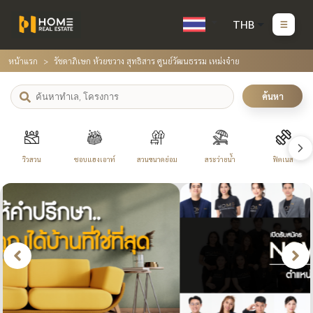
THB
หน้าแรก
รัชดาภิเษก ห้วยขวาง สุทธิสาร ศูนย์วัฒนธรรม เหม่งจ๋าย
ค้นหา
วิวสวน
ชอบแฮงเอาท์
สวนขนาดย่อม
สระว่ายน้ำ
ฟิตเนส