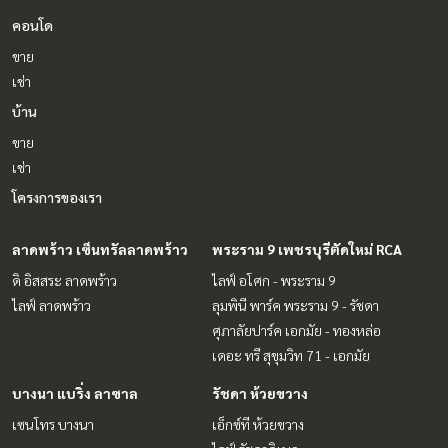
คอนโด
ขาย
เช่า
บ้าน
ขาย
เช่า
โครงการของเรา
ลาดพร้าว เซ็นทรัลลาดพร้าว
พระราม 9 เพชรบุรีตัดใหม่ RCA
ดิ อิสสระ ลาดพร้าว
ไลฟ์ อโศก - พระราม 9
ไลฟ์ ลาดพร้าว
ลุมพินี พาร์ค พระราม 9 - รัชดา
ศุภาลัยปาร์ค เอกมัย - ทองหล่อ
เดอะ ทรี สุขุมวิท 71 - เอกมัย
บางนา แบริ่ง ลาซาล
รัชดา ห้วยขวาง
เซนโทร บางนา
เอ็กซ์ที ห้วยขวาง