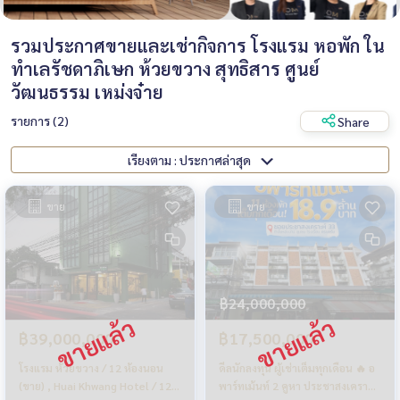
รวมประกาศขายและเช่ากิจการ โรงแรม หอพัก ใน
ทำเลรัชดาภิเษก ห้วยขวาง สุทธิสาร ศูนย์
วัฒนธรรม เหม่งจ๋าย
รายการ (2)
Share
เรียงตาม : ประกาศล่าสุด
ขาย
ขาย
฿24,000,000
฿39,000,000
฿17,500,000
โรงแรม ห้วยขวาง / 12 ห้องนอน
ดีลนักลงทุน ผู้เช่าเต็มทุกเดือน 🔥 อ
(ขาย) , Huai Khwang Hotel / 12
พาร์ทเม้นท์ 2 คูหา ประชาสงเคราะห์