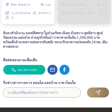
ห้อง (ขาย), Office Building
23 / 4 Bedrooms (FOR SALE)
รัชดา ห้วยขวาง
รัชดา ห้วยขวาง
230
295
Ratchadaphisek / 10 Rooms
TPM306
(FOR SALE) TPM409
1,170.00 ตร.ม.
มากกว่า 5
486.00 ตร.ม.
3
3
4
ค้นหาสำนักงาน ออฟฟิศขาย ในทำเลรัชดาภิเษก ห้วยขวาง สุทธิสาร ศูนย์
วัฒนธรรม เหม่งจ๋าย ย่านธุรกิจชั้นนำ ราคาขายเริ่มต้น 1,590,000 บาท
พร้อมสิ่งอำนวยความสะดวกทันสมัย ระบบรักษาความปลอดภัย 24 ชม. เดิน
ทางสะดวก
ติดต่อสอบถามเพิ่มเติม
062-879-5289
รับข่าวสารรายการ คอนโด และบ้าน ราคาโดนใจ