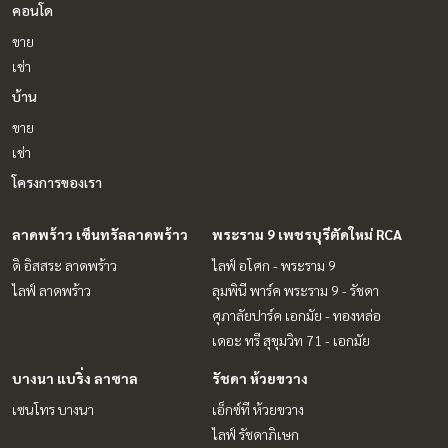
คอนโด
ขาย
เช่า
บ้าน
ขาย
เช่า
โครงการของเรา
ลาดพร้าว เซ็นทรัลลาดพร้าว
พระราม 9 เพชรบุรีตัดใหม่ RCA
ดิ อิสสระ ลาดพร้าว
ไลฟ์ อโศก - พระราม 9
ไลฟ์ ลาดพร้าว
ลุมพินี พาร์ค พระราม 9 - รัชดา
ศุภาลัยปาร์ค เอกมัย - ทองหล่อ
เดอะ ทรี สุขุมวิท 71 - เอกมัย
บางนา แบริ่ง ลาซาล
รัชดา ห้วยขวาง
เซนโทร บางนา
เอ็กซ์ที ห้วยขวาง
ไลฟ์ รัชดาภิเษก