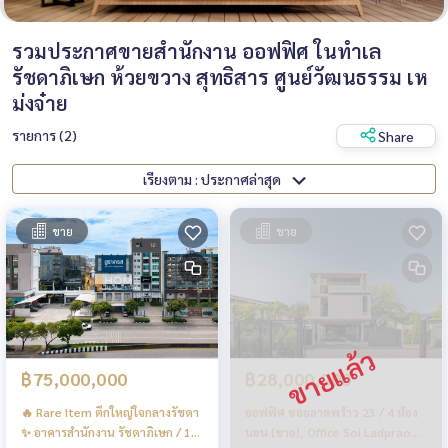
รวมประกาศขายสำนักงาน ออฟฟิศ ในทำเล
รัชดาภิเษก ห้วยขวาง สุทธิสาร ศูนย์วัฒนธรรม เห
ม่งจ๋าย
รายการ (2)
Share
เรียงตาม : ประกาศล่าสุด
ขาย
ขาย
฿75,000,000
฿28,000,000
🔥 Rare Item ตึกใหญ่ใจกลางรัชดา
ออฟฟิศ ซอยลาดพร้าว 23 / 4 ห้อง
✨ อาคารสำนักงาน รัชดาภิเษก / 10
นอน (ขาย), Office Soi Ladprao