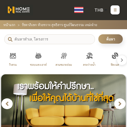
THB
หน้าแรก
รัชดาภิเษก ห้วยขวาง สุทธิสาร ศูนย์วัฒนธรรม เหม่งจ๋าย
ค้นหา
วิวสวน
ชอบแฮงเอาท์
สวนขนาดย่อม
สระว่ายน้ำ
ฟิตเนส