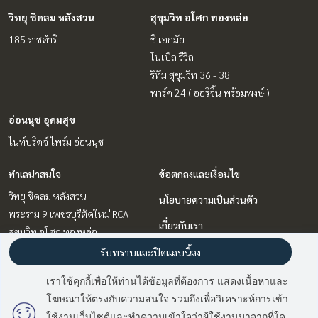
วิทยุ ชิดลม หลังสวน
สุขุมวิท อโศก ทองหล่อ
185 ราชดำริ
ซี เอกมัย
โนเบิล รีวิล
ริทึ่ม สุขุมวิท 36 - 38
พาร์ค 24 ( ออริจิ้น พร้อมพงษ์ )
อ่อนนุช อุดมสุข
ไนท์บริดจ์ ไพร์ม อ่อนนุช
ทำเลน่าสนใจ
ข้อตกลงและเงื่อนไข
วิทยุ ชิดลม หลังสวน
นโยบายความเป็นส่วนตัว
พระราม 9 เพชรบุรีตัดใหม่ RCA
เกี่ยวกับเรา
สุขุมวิท อโศก ทองหล่อ
อ่อนนุช อุดมสุข
วิธีการฝากขาย-เช่า
รับทราบและปิดแถบนี้ลง
รัชดา ห้วยขวาง
ติดต่อ
เราใช้คุกกี้เพื่อให้ท่านได้ข้อมูลที่ต้องการ แสดงเนื้อหาและ
บางนา แบริ่ง ลาซาล
โฆษณาให้ตรงกับความสนใจ รวมถึงเพื่อวิเคราะห์การเข้า
ลาดพร้าว เซ็นทรัลลาดพร้าว
ใช้งานเว็บไซต์และทำความเข้าใจว่าผู้ใช้งานมาจากที่ใด