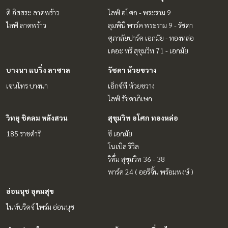
ดิ อิสสระ ลาดพร้าว
ไลฟ์ อโศก - พระราม 9
ไลฟ์ ลาดพร้าว
ลุมพินี พาร์ค พระราม 9 - รัชดา
ศุภาลัยปาร์ค เอกมัย - ทองหล่อ
เดอะ ทรี สุขุมวิท 71 - เอกมัย
บางนา แบริ่ง ลาซาล
รัชดา ห้วยขวาง
เซนโทร บางนา
เอ็กซ์ที ห้วยขวาง
ไลฟ์ รัชดาภิเษก
วิทยุ ชิดลม หลังสวน
สุขุมวิท อโศก ทองหล่อ
185 ราชดำริ
ซี เอกมัย
โนเบิล รีวิล
ริทึ่ม สุขุมวิท 36 - 38
พาร์ค 24 ( ออริจิ้น พร้อมพงษ์ )
อ่อนนุช อุดมสุข
ไนท์บริดจ์ ไพร์ม อ่อนนุช