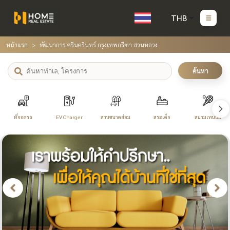
THB
หน้าแรก
พัฒนาการ ศรีนครินทร์ กรุงเทพกรีฑา สวนหลวง
ค้นหา
ที่จอดรถ
EV Charger
สวนขนาดย่อม
สระเด็ก
สนามเทนนิส