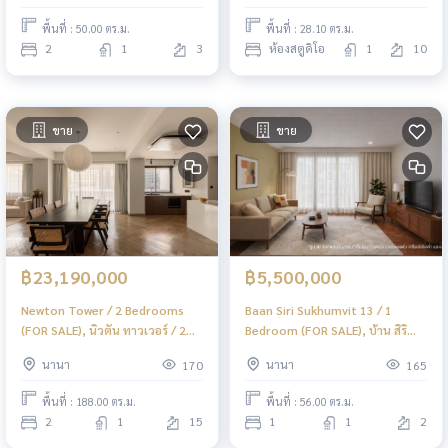
พื้นที่ : 50.00 ตร.ม.
พื้นที่ : 28.10 ตร.ม.
2
1
3
ห้องสตูดิโอ
1
10
ขาย
ขาย
฿23,190,000
฿5,500,000
Newton Tower / 2 Bedrooms
Baan Siri Sukhumvit 13 / 1
(FOR SALE), นิวตัน ทาวเวอร์ / 2
Bedroom (FOR SALE), บ้าน สิริ
ห้องนอน (ขาย) BJ099
สุขุมวิท 13 / 1 ห้องนอน (ขาย)
นานา
นานา
170
165
BJ081
พื้นที่ : 188.00 ตร.ม.
พื้นที่ : 56.00 ตร.ม.
2
1
15
1
1
2