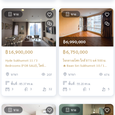
ขาย
ขาย
฿6,990,000
฿16,900,000
฿6,750,000
Hyde Sukhumvit 11 / 3
ใจกลางอโศก ใกล้ BTS แค่ 500 ม.
Bedrooms (FOR SALE), ไฮด์
🔥 Baan Siri Sukhumvit 10 / 1
สุขุมวิท 11 / 3 ห้องนอน (ขาย)
Bedroom (FOR SALE), บ้านสิริ
นานา
นานา
207
676
NA009
สุขุมวิท 10 / 1 ห้องนอน (ขาย)
HL2133
พื้นที่ : 85.37 ตร.ม.
พื้นที่ : 55.20 ตร.ม.
3
3
32
1
1
5
ขาย
ขาย