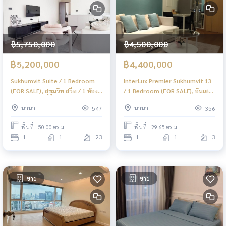
฿5,750,000
฿4,500,000
฿5,200,000
฿4,400,000
Sukhumvit Suite / 1 Bedroom
InterLux Premier Sukhumvit 13
(FOR SALE), สุขุมวิท สวีท / 1 ห้อง
/ 1 Bedroom (FOR SALE), อินเตอร์
นอน (ขาย) F264
ลักส์ พรีเมียร์ สุขุมวิท 13 / 1 ห้อง
นานา
นานา
547
356
นอน (ขาย) F365
พื้นที่ : 50.00 ตร.ม.
พื้นที่ : 29.65 ตร.ม.
1
1
23
1
1
3
ขาย
ขาย