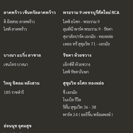
ลาดพร้าว เซ็นทรัลลาดพร้าว
พระราม 9 เพชรบุรีตัดใหม่ RCA
ดิ อิสสระ ลาดพร้าว
ไลฟ์ อโศก - พระราม 9
ไลฟ์ ลาดพร้าว
ลุมพินี พาร์ค พระราม 9 - รัชดา
ศุภาลัยปาร์ค เอกมัย - ทองหล่อ
เดอะ ทรี สุขุมวิท 71 - เอกมัย
บางนา แบริ่ง ลาซาล
รัชดา ห้วยขวาง
เซนโทร บางนา
เอ็กซ์ที ห้วยขวาง
ไลฟ์ รัชดาภิเษก
วิทยุ ชิดลม หลังสวน
สุขุมวิท อโศก ทองหล่อ
185 ราชดำริ
ซี เอกมัย
โนเบิล รีวิล
ริทึ่ม สุขุมวิท 36 - 38
พาร์ค 24 ( ออริจิ้น พร้อมพงษ์ )
อ่อนนุช อุดมสุข