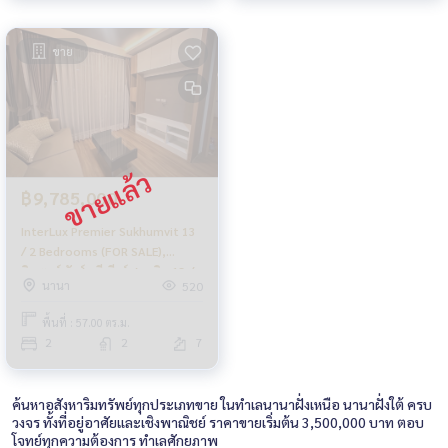
ขาย
฿9,785,000
InterLux Premier Sukhumvit 13
/ 2 Bedrooms (FOR SALE),
อินเตอร์ ลักส์ พรีเมียร์ สุขุมวิท 13 /
นานา
520
2 ห้องนอน (ขาย) JA004
พื้นที่ : 57.00 ตร.ม.
2
2
7
ค้นหาอสังหาริมทรัพย์ทุกประเภทขาย ในทำเลนานาฝั่งเหนือ นานาฝั่งใต้ ครบ
วงจร ทั้งที่อยู่อาศัยและเชิงพาณิชย์ ราคาขายเริ่มต้น 3,500,000 บาท ตอบ
โจทย์ทุกความต้องการ ทำเลศักยภาพ