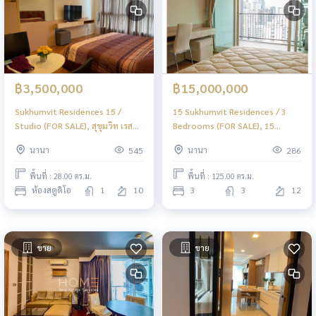
฿3,500,000
฿15,000,000
Sukhumvit Residences 15 /
15 Sukhumvit Residences / 3
Studio (FOR SALE), สุขุมวิท เรสซิ
Bedrooms (FOR SALE), 15
เดนท์ / ห้องสตูดิโอ (ขาย) F215
สุขุมวิท เรสซิเด็นซ์ / 3 ห้องนอน
นานา
นานา
545
286
(ขาย) F438
พื้นที่ : 28.00 ตร.ม.
พื้นที่ : 125.00 ตร.ม.
ห้องสตูดิโอ
1
10
3
3
12
ขาย
ขาย