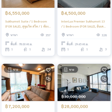
฿6,550,000
฿4,500,000
Sukhumvit Suite / 1 Bedroom
InterLux Premier Sukhumvit 13
(FOR SALE), สุขุมวิท สวีท / 1 ห้อง
/ 1 Bedroom (FOR SALE), อินเตอร์
นอน (ขาย) F343
ลักส์ พรีเมียร์ สุขุมวิท 13 / 1 ห้อง
นานา
นานา
357
328
นอน (ขาย) F341
พื้นที่ : 78.00 ตร.ม.
พื้นที่ : 29.65 ตร.ม.
1
1
24
1
1
3
ขาย
ขาย
฿30,000,000
฿7,200,000
฿28,000,000