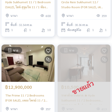
Hyde Sukhumvit 11 / 1 Bedroom
Circle Rein Sukhumvit 12 /
(SALE), ไฮด์ สุขุมวิท 11 / 1 ห้อง
Studio Room (FOR SALE), เซ
นอน (ขาย) HL1748
อร์เคิล ไรน์ สุขุมวิท 12 / ห้องสตูดิโอ
นานา
นานา
600
359
(ขาย) F161
พื้นที่ : 32.34 ตร.ม.
พื้นที่ : 30.36 ตร.ม.
1
1
10
ห้องสตูดิโอ
1
1
ขาย
ขาย
฿12,900,000
฿10,500,000
The Prime 11 / 2 Bedrooms
ราคาต่ำกว่าตลาด 🔥 Hyde
(FOR SALE), เดอะ ไพรม์ 11 / 2
Sukhumvit 11 / 2 Bedrooms
ห้องนอน (ขาย) F094
(FOR SALE), ไฮด์ สุขุมวิท 11 / 2
นานา
นานา
357
613
ห้องนอน (ขาย) HL1814