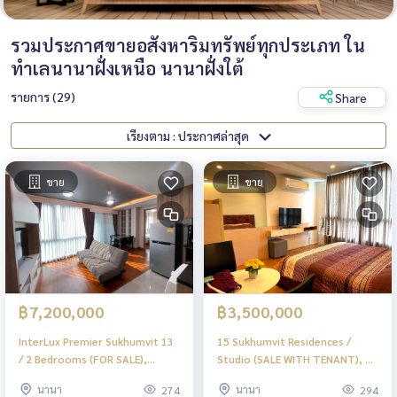
รวมประกาศขายอสังหาริมทรัพย์ทุกประเภท ใน
ทำเลนานาฝั่งเหนือ นานาฝั่งใต้
รายการ (29)
Share
เรียงตาม : ประกาศล่าสุด
ขาย
ขาย
฿7,200,000
฿3,500,000
InterLux Premier Sukhumvit 13
15 Sukhumvit Residences /
/ 2 Bedrooms (FOR SALE),
Studio (SALE WITH TENANT), 15
อินเตอร์ ลักส์ พรีเมียร์ สุขุมวิท 13 /
สุขุมวิท เรสซิเด็นซ์ / สตูดิโอ (ขาย
นานา
นานา
274
294
2 ห้องนอน (ขาย) BJ036
พร้อมผู้เช่า) BJ009