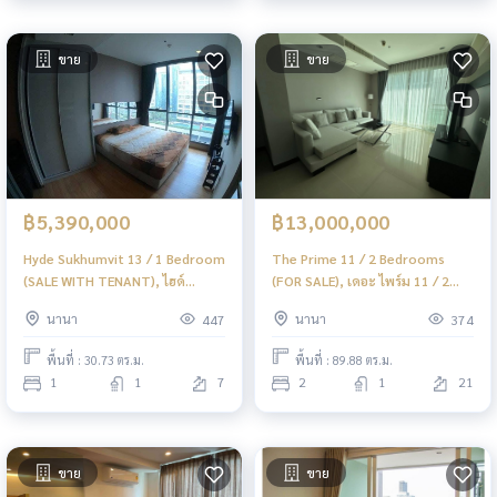
ขาย
ขาย
฿5,390,000
฿13,000,000
Hyde Sukhumvit 13 / 1 Bedroom
The Prime 11 / 2 Bedrooms
(SALE WITH TENANT), ไฮด์
(FOR SALE), เดอะ ไพร์ม 11 / 2
สุขุมวิท 13 / 1 ห้องนอน (ขายพร้อม
ห้องนอน (ขาย) F217
นานา
นานา
447
374
ผู้เช่า) F224
พื้นที่ : 30.73 ตร.ม.
พื้นที่ : 89.88 ตร.ม.
1
1
7
2
1
21
ขาย
ขาย