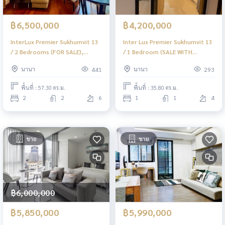
฿6,500,000
฿4,200,000
InterLux Premier Sukhumvit 13
Inter Lux Premier Sukhumvit 13
/ 2 Bedrooms (FOR SALE),
/ 1 Bedroom (SALE WITH
อินเตอร์ ลักส์ พรีเมียร์ สุขุมวิท 13 /
TENANT), อินเตอร์ ลักส์ พรีเมียร์
นานา
นานา
441
293
2 ห้องนอน (ขาย) F294
สุขุมวิท 13 / 1 ห้องนอน (ขายพร้อม
ผู้เช่า) F408
พื้นที่ : 57.30 ตร.ม.
พื้นที่ : 35.80 ตร.ม.
2
2
6
1
1
4
ขาย
ขาย
฿6,000,000
฿5,850,000
฿5,990,000