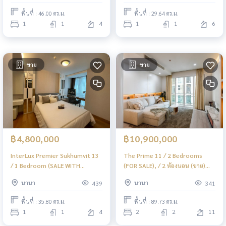
พื้นที่ : 46.00 ตร.ม.
พื้นที่ : 29.64 ตร.ม.
1
1
4
1
1
6
ขาย
ขาย
฿4,800,000
฿10,900,000
InterLux Premier Sukhumvit 13
The Prime 11 / 2 Bedrooms
/ 1 Bedroom (SALE WITH
(FOR SALE), / 2 ห้องนอน (ขาย)
TENANT), อินเตอร์ ลักส์ พรีเมียร์
F212
นานา
นานา
439
341
สุขุมวิท 13 / 1 ห้องนอน (ขายพร้อม
ผู้เช่า) F240
พื้นที่ : 35.80 ตร.ม.
พื้นที่ : 89.73 ตร.ม.
1
1
4
2
2
11