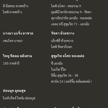
ดิ อิสสระ ลาดพร้าว
ไลฟ์ อโศก - พระราม 9
ไลฟ์ ลาดพร้าว
ลุมพินี พาร์ค พระราม 9 - รัชดา
ศุภาลัยปาร์ค เอกมัย - ทองหล่อ
เดอะ ทรี สุขุมวิท 71 - เอกมัย
บางนา แบริ่ง ลาซาล
รัชดา ห้วยขวาง
เซนโทร บางนา
เอ็กซ์ที ห้วยขวาง
ไลฟ์ รัชดาภิเษก
วิทยุ ชิดลม หลังสวน
สุขุมวิท อโศก ทองหล่อ
185 ราชดำริ
ซี เอกมัย
โนเบิล รีวิล
ริทึ่ม สุขุมวิท 36 - 38
พาร์ค 24 ( ออริจิ้น พร้อมพงษ์ )
อ่อนนุช อุดมสุข
ไนท์บริดจ์ ไพร์ม อ่อนนุช