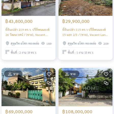
฿43,800,000
฿29,900,000
ที่ดินเปล่า 219 ตร.ว. ปรีดีพนมยงค์
ที่ดินเปล่า 115 ตร.ว ปรีดีพนมยงค์
26 วัฒนเวศน์ / (ขาย), Vacant
15 แยก 2/3 / (ขาย), Vacant Land
Land 219 sq m. Pridi
115 sq m. Pridi Banomyong 15
สุขุมวิท อโศก ทองหล่อ
สุขุมวิท อโศก ทองหล่อ
189
209
Banomyong 26 Watthanawet /
Yeak 2/3 / (FOR SALE) NS009
(FOR SALE) NS017
พื้นที่ : 2 งาน 19 ตร.ว.
พื้นที่ : 1 งาน 15 ตร.ว.
ขาย
ขาย
฿69,000,000
฿108,000,000