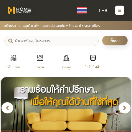
THB
หน้าแรก
สุขุมวิท อโศก ทองหล่อ เอกมัย พร้อมพงษ์ ประสานมิตร
ค้นหา
วิวโรแมนติก
วิวสวน
วิวตึกสูง
ใกล้รถไฟฟ้า