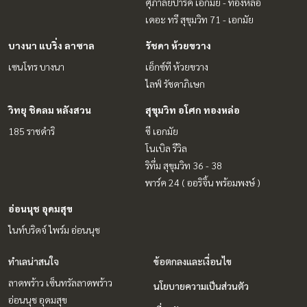
ศุภาลัยปาร์ค เอกมัย - ทองหล่อ
เดอะ ทรี สุขุมวิท 71 - เอกมัย
บางนา แบริ่ง ลาซาล
รัชดา ห้วยขวาง
เซนโทร บางนา
เอ็กซ์ที ห้วยขวาง
ไลฟ์ รัชดาภิเษก
วิทยุ ชิดลม หลังสวน
สุขุมวิท อโศก ทองหล่อ
185 ราชดำริ
ซี เอกมัย
โนเบิล รีวิล
ริทึ่ม สุขุมวิท 36 - 38
พาร์ค 24 ( ออริจิ้น พร้อมพงษ์ )
อ่อนนุช อุดมสุข
ไนท์บริดจ์ ไพร์ม อ่อนนุช
ทำเลน่าสนใจ
ข้อตกลงและเงื่อนไข
ลาดพร้าว เซ็นทรัลลาดพร้าว
นโยบายความเป็นส่วนตัว
อ่อนนุช อุดมสุข