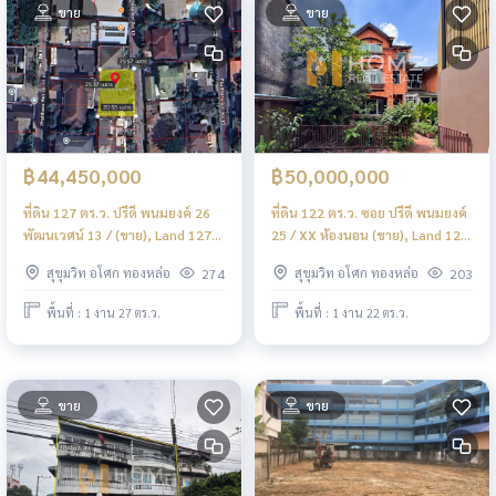
ขาย
ขาย
฿44,450,000
฿50,000,000
ที่ดิน 127 ตร.ว. ปรีดี พนมยงค์ 26
ที่ดิน 122 ตร.ว. ซอย ปรีดี พนมยงค์
พัฒนเวศน์ 13 / (ขาย), Land 127
25 / XX ห้องนอน (ขาย), Land 122
sq.wah Pridi Banomyong 26
sq.wah Soi Pridi Banomyong 25 /
สุขุมวิท อโศก ทองหล่อ
สุขุมวิท อโศก ทองหล่อ
274
203
Phatthanawet 13 / (FOR SALE)
XX Bedrooms (FOR SALE) NS038
NS011
พื้นที่ : 1 งาน 27 ตร.ว.
พื้นที่ : 1 งาน 22 ตร.ว.
ขาย
ขาย