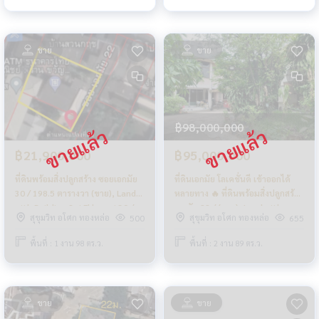
ขาย
ขาย
฿98,000,000
฿21,900,000
฿95,000,000
ที่ดินพร้อมสิ่งปลูกสร้าง ซอยเอกมัย
ที่ดินเอกมัย โลเคชั่นดี เข้าออกได้
30 / 198.5 ตารางวา (ขาย), Land
หลายทาง 🔥 ที่ดินพร้อมสิ่งปลูกสร้าง
with Building Soi Ekkamai 30 /
เอกมัย 22 / (ขาย), Land with
สุขุมวิท อโศก ทองหล่อ
สุขุมวิท อโศก ทองหล่อ
500
655
794 Square Metre (FOR SALE)
Building Ekkamai 22 / (SALE)
PALM751
PALM823
พื้นที่ : 1 งาน 98 ตร.ว.
พื้นที่ : 2 งาน 89 ตร.ว.
ขาย
ขาย