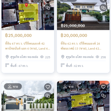
฿21,000,000
฿25,000,000
฿20,000,000
ที่ดิน 67 ตร.ว. ปรีดีพนมยงค์ 42
ที่ดิน 62 ตร.ว. ปรีดีพนมยงค์ 26
พานิชอนันต์ แยก 6 (ขาย), Land 67
พัฒนเวศม์ 13 (ขาย), Land 62
sqm. Pridi Banomyong 42
sqm. Pridi Banomyong 26
สุขุมวิท อโศก ทองหล่อ
สุขุมวิท อโศก ทองหล่อ
225
258
Panich Anan Soi 6 (FOR SALE)
Pattanawet 13 (FOR SALE)
NS014
NS012
พื้นที่ : 67 ตร.ว.
พื้นที่ : 62 ตร.ว.
ขาย
ขาย