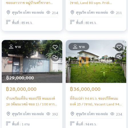
ซอยเยาวราช หมู่บ้านศรีชวาลา
(ขาย), Land 80 sqm. Pridi
(ขาย), Land 85 sqm. Pridi
Banomyong 10 (FOR SALE)
สุขุมวิท อโศก ทองหล่อ
สุขุมวิท อโศก ทองหล่อ
214
211
Banomyong 45 Yaowarat Soi Sri
NS013
Chawala Village (FOR SALE)
พื้นที่ : 85 ตร.ว.
พื้นที่ : 80 ตร.ว.
NS018
ขาย
ขาย
฿29,000,000
฿28,000,000
฿36,000,000
บ้านพร้อมที่ดิน ซอยปรีดี พนมยงค์
ที่ดินเปล่า 94 ตร.ว. ซอยปรีดีพนม
26 (พัฒนเวศม์ ซอย 1) / 100 ตาราง
ยงค์ 25 / (ขาย), Vacant Land 94
วา (ขาย), House and Land Soi
sq m. Soi Pridi Banomyong 25 /
สุขุมวิท อโศก ทองหล่อ
สุขุมวิท อโศก ทองหล่อ
392
234
Pridi Panomyong 26
(FOR SALE) NS036
(Pattanawet Soi 1) / 400 Square
พื้นที่ : 1 งาน
พื้นที่ : 94 ตร.ว.
Metre (FOR SALE) HL1479