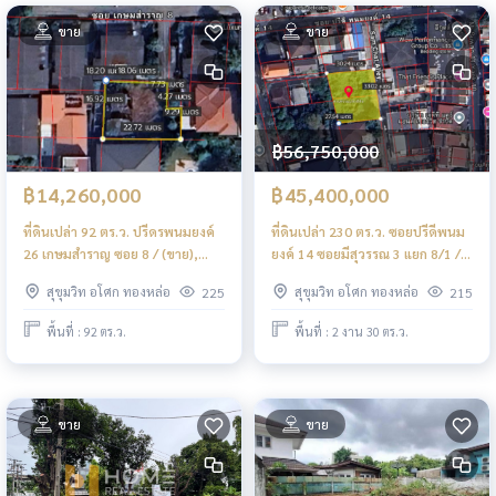
ขาย
ขาย
฿56,750,000
฿14,260,000
฿45,400,000
ที่ดินเปล่า 92 ตร.ว. ปรีดรพนมยงค์
ที่ดินเปล่า 230 ตร.ว. ซอยปรีดีพนม
26 เกษมสำราญ ซอย 8 / (ขาย),
ยงค์ 14 ซอยมีสุวรรณ 3 แยก 8/1 /
Vacant Land 92 sq m.
(ขาย), Vacant Land 230 sq m.
สุขุมวิท อโศก ทองหล่อ
สุขุมวิท อโศก ทองหล่อ
225
215
Pridpranomyong 26 Kasem
Soi Pridi Banomyong 14 Soi
Samran Soi 8 / (FOR SALE)
Misuwan 3 Yeak 8/1 / (FOR SALE)
พื้นที่ : 92 ตร.ว.
พื้นที่ : 2 งาน 30 ตร.ว.
NS019
NS031
ขาย
ขาย