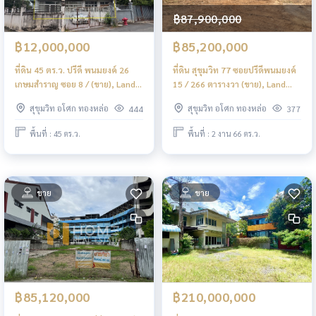
฿87,900,000
฿12,000,000
฿85,200,000
ที่ดิน 45 ตร.ว. ปรีดี พนมยงค์ 26
ที่ดิน สุขุมวิท 77 ซอยปรีดีพนมยงค์
เกษมสำราญ ซอย 8 / (ขาย), Land
15 / 266 ตารางวา (ขาย), Land
45 sq.wah Soi Pridi Banomyong
Sukhumvit 77 Soi Pridi
สุขุมวิท อโศก ทองหล่อ
สุขุมวิท อโศก ทองหล่อ
444
377
26 Kasemsanran Soi 8 / (FOR
Panomyong 15 / 1,064 Square
SALE) NS007
Metre (FOR SALE) HL1629
พื้นที่ : 45 ตร.ว.
พื้นที่ : 2 งาน 66 ตร.ว.
ขาย
ขาย
฿85,120,000
฿210,000,000