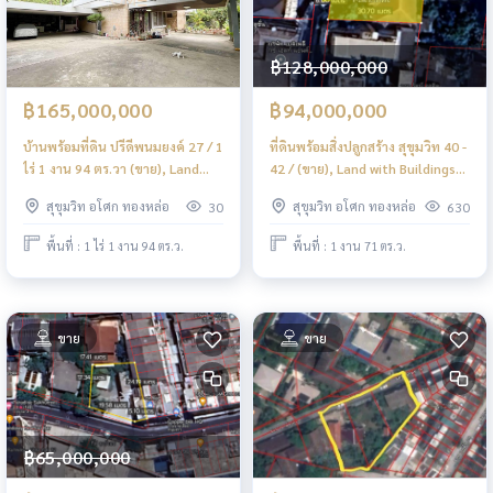
฿128,000,000
฿165,000,000
฿94,000,000
บ้านพร้อมที่ดิน ปรีดีพนมยงค์ 27 / 1
ที่ดินพร้อมสิ่งปลูกสร้าง สุขุมวิท 40 -
ไร่ 1 งาน 94 ตร.วา (ขาย), Land
42 / (ขาย), Land with Buildings
with House Pridi Banomyong 27
Sukhumvit 40 - 42 / (SALE)
สุขุมวิท อโศก ทองหล่อ
สุขุมวิท อโศก ทองหล่อ
30
630
/ 94 Square Wa (FOR SALE)
PALM851
PALM764
พื้นที่ : 1 ไร่ 1 งาน 94 ตร.ว.
พื้นที่ : 1 งาน 71 ตร.ว.
ขาย
ขาย
฿65,000,000