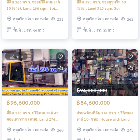
ที่ดิน 266 ตร.ว. ซอยปรีดีพนมยงค์
ที่ดิน 325 ตร.ว. ซอยสุขุมวิท 69
15 (ขาย), Land 266 sqm. Soi
(ขาย), Land 325 sqm. Soi
Pridi Banomyong 15 (FOR SALE)
Sukhumvit 69 (FOR SALE) NS043
สุขุมวิท อโศก ทองหล่อ
สุขุมวิท อโศก ทองหล่อ
231
262
NS025
พื้นที่ : 2 งาน 66 ตร.ว.
พื้นที่ : 3 งาน 25 ตร.ว.
ขาย
ขาย
฿94,000,000
฿96,600,000
฿84,600,000
ที่ดิน 276 ตร.ว. ปรีดีพนมยงค์ 45
บ้านพร้อมที่ดิน 341 ตร.ว. ปรีดีพนม
ซอยเยาวราช (ขาย), Land 276
ยงค์ 10 (ขาย), House with Land
sqm. Pridi Banomyong 45
341 sqm. Pridi Banomyong 10
สุขุมวิท อโศก ทองหล่อ
สุขุมวิท อโศก ทองหล่อ
260
245
Yaowarat Soi (FOR SALE) NS020
(FOR SALE) NS016