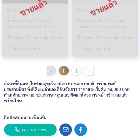
฿242,100,000
฿26,000,000
ที่ดินพร้อมสิ่งปลูกสร้าง ซอย
ที่ดิน สุขุมวิท 50 / (ขาย), Land
ทองหล่อ 23 (ซอยต่อศักดิ์) / 269
Sukhumvit 50 / (SALE) PUY432
ตารางวา (ขาย), Land with
สุขุมวิท อโศก ทองหล่อ
สุขุมวิท อโศก ทองหล่อ
688
394
Building Soi Thonglor 23 (Soi
Torsak) / 269 Square Wa (FOR
พื้นที่ : 2 งาน 69 ตร.ว.
พื้นที่ : 1 งาน 14 ตร.ว.
SALE) PUY471
‹
1
2
›
ค้นหาที่ดินขาย ในทำเลสุขุมวิท อโศก ทองหล่อ เอกมัย พร้อมพงษ์
ประสานมิตร ทั้งที่ดินเปล่าและที่ดินจัดสรร ราคาขายเริ่มต้น 48,000 บาท
ทำเลศักยภาพ เหมาะแก่การลงทุนและพัฒนาโครงการ หน้ากว้าง ถมแล้ว
พร้อมโอน
ติดต่อสอบถามเพิ่มเติม
062-879-5289