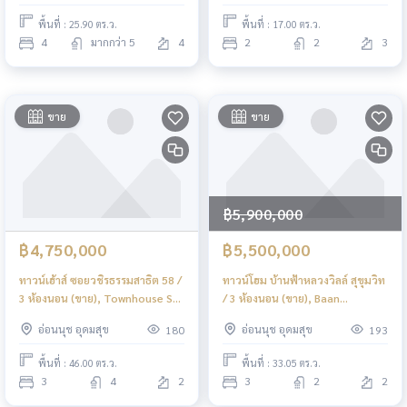
พื้นที่ : 25.90 ตร.ว.
พื้นที่ : 17.00 ตร.ว.
4
มากกว่า 5
4
2
2
3
ขาย
ขาย
฿5,900,000
฿4,750,000
฿5,500,000
ทาวน์เฮ้าส์ ซอยวชิรธรรมสาธิต 58 /
ทาวน์โฮม บ้านฟ้าหลวงวิลล์ สุขุมวิท
3 ห้องนอน (ขาย), Townhouse Soi
/ 3 ห้องนอน (ขาย), Baan
Wachiratham Sathit 58 / 3
Fahluang Ville Sukhumvit /
อ่อนนุช อุดมสุข
อ่อนนุช อุดมสุข
180
193
Bedrooms (FOR SALE) GNG105
Townhome 3 Bedrooms (FOR
SALE) GNG103
พื้นที่ : 46.00 ตร.ว.
พื้นที่ : 33.05 ตร.ว.
3
4
2
3
2
2