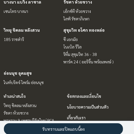
บางนา แบริ่ง ลาซาล
รัชดา ห้วยขวาง
เซนโทร บางนา
เอ็กซ์ที ห้วยขวาง
ไลฟ์ รัชดาภิเษก
วิทยุ ชิดลม หลังสวน
สุขุมวิท อโศก ทองหล่อ
185 ราชดำริ
ซี เอกมัย
โนเบิล รีวิล
ริทึ่ม สุขุมวิท 36 - 38
พาร์ค 24 ( ออริจิ้น พร้อมพงษ์ )
อ่อนนุช อุดมสุข
ไนท์บริดจ์ ไพร์ม อ่อนนุช
ทำเลน่าสนใจ
ข้อตกลงและเงื่อนไข
วิทยุ ชิดลม หลังสวน
นโยบายความเป็นส่วนตัว
รัชดา ห้วยขวาง
เกี่ยวกับเรา
พระราม 9 เพชรบุรีตัดใหม่ RCA
ลาดพร้าว เซ็นทรัลลาดพร้าว
วิธีการฝากขาย-เช่า
รับทราบและปิดแถบนี้ลง