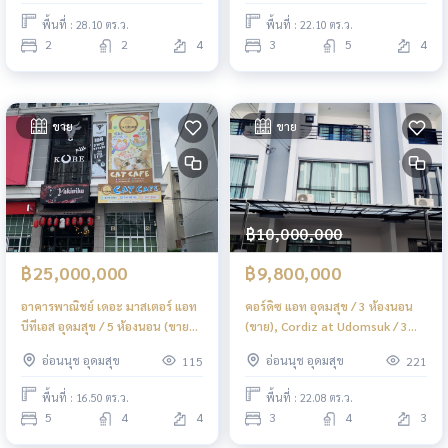
พื้นที่ : 28.10 ตร.ว.
พื้นที่ : 22.10 ตร.ว.
2
2
4
3
5
4
ขาย
ขาย
฿10,000,000
฿25,000,000
฿9,800,000
อาคารพาณิชย์ เดอะ มาสเตอร์ แอท
คอร์ดิซ แอท อุดมสุข / 3 ห้องนอน
บีทีเอส อุดมสุข / 5 ห้องนอน (ขาย
(ขาย), Cordiz at Udomsuk / 3
พร้อมผู้เช่า), The Master @ BTS
Bedrooms (FOR SALE) GNG058
อ่อนนุช อุดมสุข
อ่อนนุช อุดมสุข
115
221
Udomsuk / 5 Bedrooms (SALE
WITH TENANT) GNG163
พื้นที่ : 16.50 ตร.ว.
พื้นที่ : 22.08 ตร.ว.
5
4
4
3
4
3