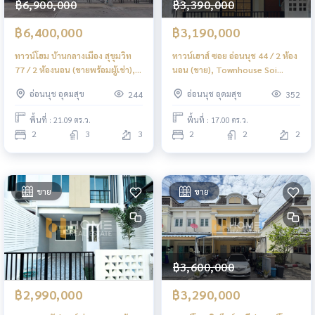
฿6,900,000
฿3,390,000
฿6,400,000
฿3,190,000
ทาวน์โฮม บ้านกลางเมือง สุขุมวิท
ทาวน์เฮาส์ ซอย อ่อนนุช 44 / 2 ห้อง
77 / 2 ห้องนอน (ขายพร้อมผู้เช่า),
นอน (ขาย), Townhouse Soi
Townhome Baan Klang Muang
Onnut 44 / 2 Bedrooms (FOR
อ่อนนุช อุดมสุข
อ่อนนุช อุดมสุข
244
352
Sukhumvit 77 / 2 Bedrooms
SALE) FON183
(SALE WITH TENENT) FON249
พื้นที่ : 21.09 ตร.ว.
พื้นที่ : 17.00 ตร.ว.
2
3
3
2
2
2
ขาย
ขาย
฿3,600,000
฿2,990,000
฿3,290,000