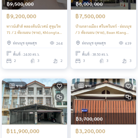
฿9,500,000
฿8,000,000
฿9,200,000
฿7,500,000
ทาวน์เฮ้าส์ คลองตันนิเวศน์ สุขุมวิท
บ้านกลางเมือง ศรีนครินทร์ - อ่อนนุช
71 / 2 ห้องนอน (ขาย), Khlongtan
/ 3 ห้องนอน (ขาย), Baan Klang
Nivet Sukhumvit 71 /
Muang Srinakarin - Onnut / 3
อ่อนนุช อุดมสุข
อ่อนนุช อุดมสุข
264
639
Townhouse 2 Bedrooms (FOR
Bedrooms (FOR SALE) FON007
SALE) GNG066
พื้นที่ : 24.00 ตร.ว.
พื้นที่ : 38.50 ตร.ว.
2
3
2
3
3
3
ขาย
ขาย
฿3,700,000
฿11,900,000
฿3,200,000