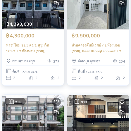
฿4,390,000
฿4,300,000
฿9,500,000
ทาวน์โฮม 22.5 ตร.ว. สุขุมวิท
บ้านคลองตันนิเวศน์ / 2 ห้องนอน
101/1 / 2 ห้องนอน (ขาย),
(ขาย), Baan Klongtanniwet / 2
Townhome 22.5 sq m.
Bedrooms (FOR SALE) FON288
อ่อนนุช อุดมสุข
อ่อนนุช อุดมสุข
279
254
Sukhumvit 101/1 / 2 Bedrooms
(FOR SALE) GNG008
พื้นที่ : 22.05 ตร.ว.
พื้นที่ : 24.00 ตร.ว.
2
2
2
2
2
2
ขาย
ขาย