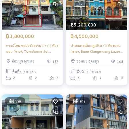
฿5,200,000
฿3,800,000
฿4,500,000
ทาวน์โฮม ซอยวชิรธรรม 17 / 2 ห้อง
บ้านกลางเมือง ลูเซิร์น / 3 ห้องนอน
นอน (ขาย), Townhome Soi
(ขาย), Baan Klangmuang Luzern
Wachiratham 17 / 2 Bedrooms
/ 3 Bedrooms (FOR SALE)
อ่อนนุช อุดมสุข
อ่อนนุช อุดมสุข
187
164
(FOR SALE) GNG082
GNG117
พื้นที่ : 15.00 ตร.ว.
พื้นที่ : 21.80 ตร.ว.
2
2
3
3
4
3
ขาย
ขาย