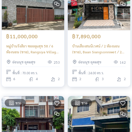
฿11,000,000
฿7,890,000
หมู่บ้านรังสิยา ซอยอุมสุข 58 / 6
บ้านเสียงสนนิเวศน์ / 2 ห้องนอน
ห้องนอน (ขาย), Rangsiya Village
(ขาย), Baan Siangsonniwet / 2
Udomsuk Soi 58 / 6 Bedrooms
Bedrooms (FOR SALE) GNG108
อ่อนนุช อุดมสุข
อ่อนนุช อุดมสุข
253
162
(FOR SALE) GNG024
พื้นที่ : 70.00 ตร.ว.
พื้นที่ : 24.00 ตร.ว.
6
4
2
2
3
2
ขาย
ขาย