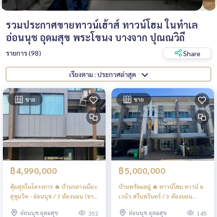
รวมประกาศขายทาวน์เฮ้าส์ ทาวน์โฮม ในทำเล
อ่อนนุช อุดมสุข พระโขนง บางจาก ปุณณวิถี
รายการ (98)
Share
เรียงตาม : ประกาศล่าสุด
ขาย
ขาย
฿4,990,000
฿5,000,000
คุ้มสุดในโครงการ 🔥 บ้านกลางเมือง
บ้านพร้อมอยู่ 🔥 ทาวน์โฮม ทาวน์ อ
สุขุมวิท - อ่อนนุช / 3 ห้องนอน (ขาย
เวนิว ศรีนครินทร์ / 3 ห้องนอน
พร้อมผู้เช่า), Baan Klang Muang
(ขาย), Townhome Town Avenue
อ่อนนุช อุดมสุข
อ่อนนุช อุดมสุข
352
145
Sukhumvit - Onnut / 3
Srinakarin / 3 Bedrooms (FOR