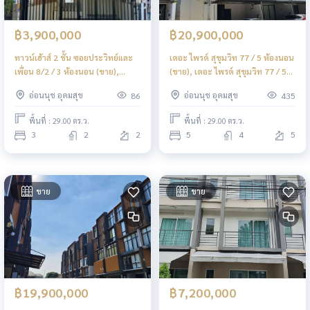
฿3,900,000
฿20,900,000
ทาวน์เฮ้าส์ 2 ชั้น ซอยประวิทย์และ
เดอะ ไพรด์ สุขุมวิท 77 / 5 ห้องนอน
เพื่อน 8/2 / 3 ห้องนอน (ขาย),
(ขาย), เดอะ ไพรด์ สุขุมวิท 77 / 5
Two-story townhouse, Soi
Bedrooms (FOR SALE) FON188
อ่อนนุช อุดมสุข
อ่อนนุช อุดมสุข
86
435
Prawit and Friends 8/2. / 3
Bedrooms (FOR SALE) GNG182
พื้นที่ : 29.00 ตร.ว.
พื้นที่ : 29.00 ตร.ว.
3
2
2
5
4
5
ขาย
ขาย
฿19,900,000
฿7,200,000