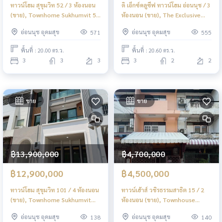
ทาวน์โฮม สุขุมวิท 52 / 3 ห้องนอน
ดิ เอ็กซ์คลูซีฟ ทาวน์โฮม อ่อนนุช / 3
(ขาย), Townhome Sukhumvit 52
ห้องนอน (ขาย), The Exclusive
/ 3 Bedrooms (FOR SALE)
Townhome Onnut / 3
อ่อนนุช อุดมสุข
อ่อนนุช อุดมสุข
571
555
PALM780
Bedrooms (FOR SALE) FON087
พื้นที่ : 20.00 ตร.ว.
พื้นที่ : 20.60 ตร.ว.
3
3
3
3
2
2
ขาย
ขาย
฿13,900,000
฿4,700,000
฿12,900,000
฿4,500,000
ทาวน์โฮม สุขุมวิท 101 / 4 ห้องนอน
ทาวน์เฮ้าส์ วชิรธรรมสาธิต 15 / 2
(ขาย), Townhome Sukhumvit
ห้องนอน (ขาย), Townhouse
101 / 4 Bedrooms (FOR SALE)
Wachiratham Sathit 15 / 2
อ่อนนุช อุดมสุข
อ่อนนุช อุดมสุข
138
140
GNG130
Bedrooms (FOR SALE) GNG131