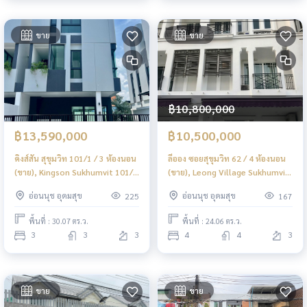
ขาย
ขาย
฿10,800,000
฿13,590,000
฿10,500,000
คิงส์สัน สุขุมวิท 101/1 / 3 ห้องนอน
ลีออง ซอยสุขุมวิท 62 / 4 ห้องนอน
(ขาย), Kingson Sukhumvit 101/1
(ขาย), Leong Village Sukhumvit
/ 3 Bedrooms (FOR SALE)
62 / 4 Bedrooms (FOR SALE)
อ่อนนุช อุดมสุข
อ่อนนุช อุดมสุข
225
167
GNG057
GNG041
พื้นที่ : 30.07 ตร.ว.
พื้นที่ : 24.06 ตร.ว.
3
3
3
4
4
3
ขาย
ขาย