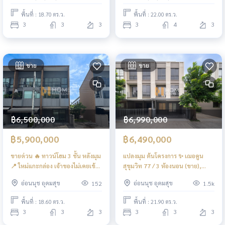
Bedrooms (SALE WITH TENENT)
SALE) FON339
พื้นที่ : 18.70 ตร.ว.
พื้นที่ : 22.00 ตร.ว.
FON275
3
3
3
3
4
3
ขาย
ขาย
฿6,500,000
฿6,990,000
฿5,900,000
฿6,490,000
ขายด่วน 🔥 ทาวน์โฮม 3 ชั้น หลังมุม
แปลงมุม ต้นโครงการ ✨ เฌอคูน
📍 ใหม่แกะกล่อง เจ้าของไม่เคยเข้า
สุขุมวิท 77 / 3 ห้องนอน (ขาย),
อยู่ บ้านกลางเมือง สุขุมวิท - อ่อนนุช
Cherkoon Sukhumvit 77 / 3
อ่อนนุช อุดมสุข
อ่อนนุช อุดมสุข
152
1.5k
/ 3 ห้องนอน (ขาย), Baan Klang
Bedrooms (FOR SALE) FAS035
Muang Sukhumvit - Onnut / 3
พื้นที่ : 18.60 ตร.ว.
พื้นที่ : 21.90 ตร.ว.
Bedrooms (FOR SALE) FON327
3
3
3
3
3
3