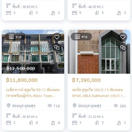
Bedrooms (FOR SALE) FON328
พื้นที่ : 18.60 ตร.ว.
พื้นที่ : 46.00 ตร.ว.
3
3
3
5
5
3
ขาย
ขาย
฿12,500,000
฿11,800,000
฿7,390,000
เบล็ส ทาวน์ สุขุมวิท 50 / 3 ห้องนอน
เอเบิล สุขุมวิท 101/1 / 3 ห้องนอน
(ขายพร้อมผู้เช่า), Bless Town
(ขาย), ABLE Sukhumvit 101/1 / 3
Sukhumvit 50 / 3 Bedrooms
Bedrooms (FOR SALE) GNG019
อ่อนนุช อุดมสุข
อ่อนนุช อุดมสุข
718
280
(SALE WITH TENANT) PALM829
พื้นที่ : 20.60 ตร.ว.
พื้นที่ : 21.10 ตร.ว.
3
4
4
3
3
3