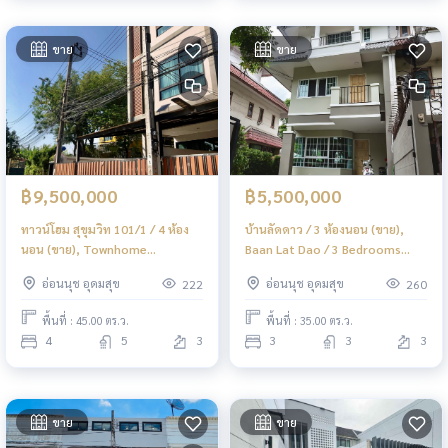
ขาย
ขาย
฿9,500,000
฿5,500,000
ทาวน์โฮม สุขุมวิท 101/1 / 4 ห้อง
บ้านลัดดาว / 3 ห้องนอน (ขาย),
นอน (ขาย), Townhome
Baan Lat Dao / 3 Bedrooms
Sukhumvit 101/1 / 4 Bedrooms
(FOR SALE) GNG010
อ่อนนุช อุดมสุข
อ่อนนุช อุดมสุข
222
260
(FOR SALE) GNG011
พื้นที่ : 45.00 ตร.ว.
พื้นที่ : 35.00 ตร.ว.
4
5
3
3
3
3
ขาย
ขาย