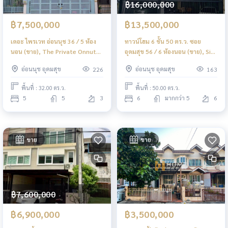
฿16,000,000
฿7,500,000
฿13,500,000
เดอะ ไพรเวท อ่อนนุช 36 / 5 ห้อง
ทาวน์โฮม 6 ชั้น 50 ตร.ว. ซอย
นอน (ขาย), The Private Onnut
อุดมสุข 56 / 6 ห้องนอน (ขาย), Six-
36 / 5 Bedrooms (FOR SALE)
Story Townhome 50 sq.wa.
อ่อนนุช อุดมสุข
อ่อนนุช อุดมสุข
226
163
GNG040
Udomsuk Soi 56 / 6 Bedrooms
(FOR SALE) GNG031
พื้นที่ : 32.00 ตร.ว.
พื้นที่ : 50.00 ตร.ว.
5
5
3
6
มากกว่า 5
6
ขาย
ขาย
฿7,600,000
฿6,900,000
฿3,500,000