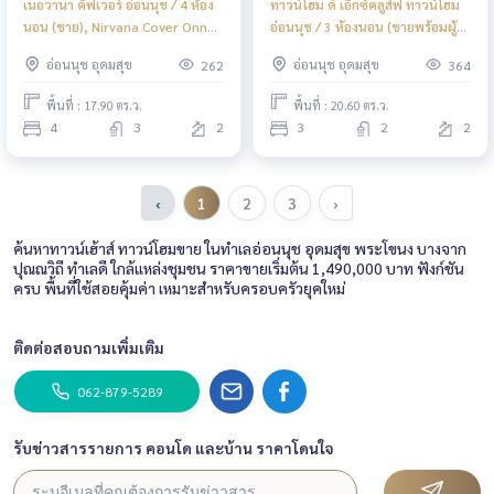
เนอวานา คัฟเวอร์ อ่อนนุช / 4 ห้อง
ทาวน์โฮม ดิ เอ็กซ์คลูสีฟ ทาวน์โฮม
นอน (ขาย), Nirvana Cover Onnut
อ่อนนุช / 3 ห้องนอน (ขายพร้อมผู้
/ 4 Bedrooms (FOR SALE)
เช่า), The Exclusive Townhome
อ่อนนุช อุดมสุข
อ่อนนุช อุดมสุข
262
364
FONT028
Onnut / Tonwnhome 3
Bedrooms (SALE WITH TENANT)
พื้นที่ : 17.90 ตร.ว.
พื้นที่ : 20.60 ตร.ว.
FON068
4
3
2
3
2
2
‹
1
2
3
›
ค้นหาทาวน์เฮ้าส์ ทาวน์โฮมขาย ในทำเลอ่อนนุช อุดมสุข พระโขนง บางจาก
ปุณณวิถี ทำเลดี ใกล้แหล่งชุมชน ราคาขายเริ่มต้น 1,490,000 บาท ฟังก์ชัน
ครบ พื้นที่ใช้สอยคุ้มค่า เหมาะสำหรับครอบครัวยุคใหม่
ติดต่อสอบถามเพิ่มเติม
062-879-5289
รับข่าวสารรายการ คอนโด และบ้าน ราคาโดนใจ