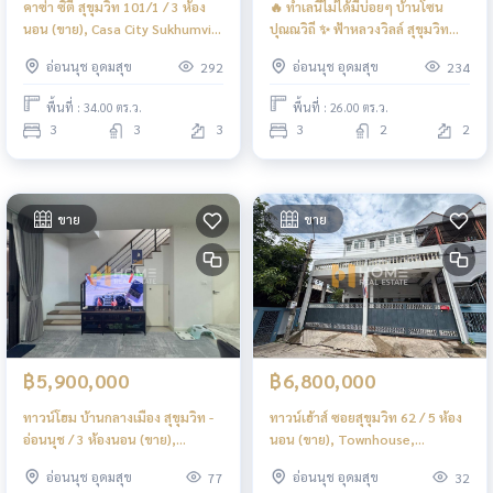
คาซ่า ซิตี้ สุขุมวิท 101/1 / 3 ห้อง
🔥 ทำเลนี้ไม่ได้มีบ่อยๆ บ้านโซน
นอน (ขาย), Casa City Sukhumvit
ปุณณวิถี ✨ ฟ้าหลวงวิลล์ สุขุมวิท
101/1 / 3 Bedrooms (FOR SALE)
101 / 3 ห้องนอน (ขาย), Fahluang
อ่อนนุช อุดมสุข
อ่อนนุช อุดมสุข
292
234
GNG033
Ville Sukhumvit 101 / 3
Bedrooms (FOR SALE) GNG079
พื้นที่ : 34.00 ตร.ว.
พื้นที่ : 26.00 ตร.ว.
3
3
3
3
2
2
ขาย
ขาย
฿5,900,000
฿6,800,000
ทาวน์โฮม บ้านกลางเมือง สุขุมวิท -
ทาวน์เฮ้าส์ ซอยสุขุมวิท 62 / 5 ห้อง
อ่อนนุช / 3 ห้องนอน (ขาย),
นอน (ขาย), Townhouse,
Townhome Baan Klang Muang
Sukhumvit Soi 62 / 5 Bedrooms
อ่อนนุช อุดมสุข
อ่อนนุช อุดมสุข
77
32
Sukhumvit - Onnut / 3
(FOR SALE) GNG207