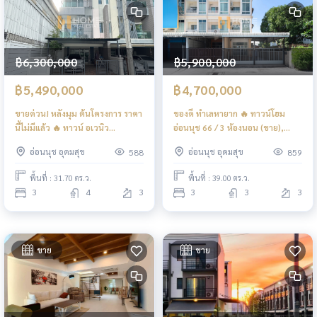
฿6,300,000
฿5,900,000
฿5,490,000
฿4,700,000
ขายด่วน! หลังมุม ต้นโครงการ ราคา
ของดี ทำเลหายาก 🔥 ทาวน์โฮม
นี้ไม่มีแล้ว 🔥 ทาวน์ อเวนิว
อ่อนนุช 66 / 3 ห้องนอน (ขาย),
ศรีนครินทร์ / 3 ห้องนอน (ขาย),
Townhome On Nut 66 / 3
อ่อนนุช อุดมสุข
อ่อนนุช อุดมสุข
588
859
Town Avenue Srinakarin / 3
Bedrooms (FOR SALE) FON104
Bedrooms (FOR SALE) FON042
พื้นที่ : 31.70 ตร.ว.
พื้นที่ : 39.00 ตร.ว.
3
4
3
3
3
3
ขาย
ขาย