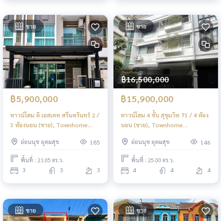
ขาย
ขาย
฿16,500,000
฿5,900,000
฿15,900,000
ทาวน์โฮม ดิ เอสเตท ศรีนครินทร์ 2 /
ทาวน์โฮม 4 ชั้น สุขุมวิท 71 / 4 ห้อง
3 ห้องนอน (ขาย), Townhome
นอน (ขาย), Townhome
The Estate Srinakarin 2 / 3
Sukhumvit 71 / 4 Bedrooms
อ่อนนุช อุดมสุข
อ่อนนุช อุดมสุข
185
146
Bedrooms (FOR SALE) GNG084
(FOR SALE) GNG071
พื้นที่ : 21.05 ตร.ว.
พื้นที่ : 25.00 ตร.ว.
3
3
3
4
4
4
ขาย
ขาย