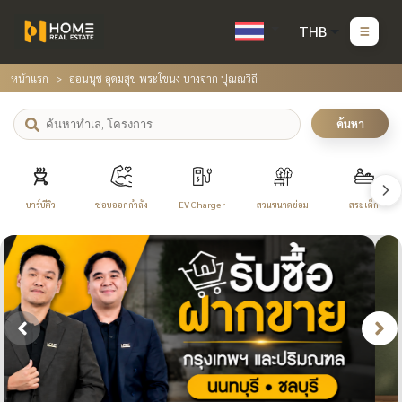
THB
หน้าแรก
อ่อนนุช อุดมสุข พระโขนง บางจาก ปุณณวิถี
ค้นหา
บาร์บีคิว
ชอบออกกำลัง
EV Charger
สวนขนาดย่อม
สระเด็ก