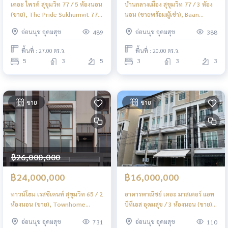
เดอะ ไพรด์ สุขุมวิท 77 / 5 ห้องนอน
บ้านกลางเมือง สุขุมวิท 77 / 3 ห้อง
(ขาย), The Pride Sukhumvit 77 /
นอน (ขายพร้อมผู้เช่า), Baan
5 Bedrooms (FOR SALE) FON187
Klangmuang Sukhumvit 77 / 3
อ่อนนุช อุดมสุข
อ่อนนุช อุดมสุข
489
388
Bedrooms (SALE WITH TENANT)
FON169
พื้นที่ : 27.00 ตร.ว.
พื้นที่ : 20.00 ตร.ว.
5
3
5
3
3
3
ขาย
ขาย
฿26,000,000
฿24,000,000
฿16,000,000
ทาวน์โฮม เรสซิเดนท์ สุขุมวิท 65 / 2
อาคารพาณิชย์ เดอะ มาสเตอร์ แอท
ห้องนอน (ขาย), Townhome
บีทีเอส อุดมสุข / 3 ห้องนอน (ขาย),
Residence Sukhumvit 65 / 2
The Master @ BTS Udomsuk / 3
อ่อนนุช อุดมสุข
อ่อนนุช อุดมสุข
731
110
Bedrooms (SALE) PALM809
Bedrooms (FOR SALE) GNG165