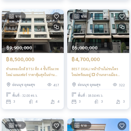
ขาย
ขาย
฿9,900,000
฿5,000,000
฿8,500,000
฿4,700,000
ทำเลทองใกล้ BTS! ตึก 4 ชั้นรีโนเวท
BEST DEAL! หน้าบ้านไม่ชนใคร
ใหม่ แถมเฟอร์ ราคาคุ้มสุดในย่านนี้
ใหม่พร้อมอยู่ 💥 บ้านกลางเมือง
🔥 ทาวน์โฮม 4 ชั้น 1 คูหา วชิรธรรม
ศรีนครินทร์ - อ่อนนุช / 3 ห้องนอน
อ่อนนุช อุดมสุข
อ่อนนุช อุดมสุข
417
322
2 / 3 ห้องนอน (ขาย), 4 - story
(ขาย), Baan Klang Muang
Townhome 1 unit Soi
Srinakarin - Onnut / 3
พื้นที่ : 32.00 ตร.ว.
พื้นที่ : 18.04 ตร.ว.
Wachiratham 2. / 3 Bedrooms
Bedrooms (FOR SALE) FON269
3
4
4
3
3
3
(FOR SALE) GNG013
ขาย
ขาย