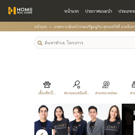
หน้าแรก
ประกาศแนะนำ
ประเภทอ
หน้าแรก
เกษตร-นวมินทร์ (ประเสริฐมนูกิจ) สุคนธสวัสดิ์ นวลจันท
เลี้ยงสัตว์ไ...
สนามแบดมินตั...
สวนขนาดย่อม
สระ