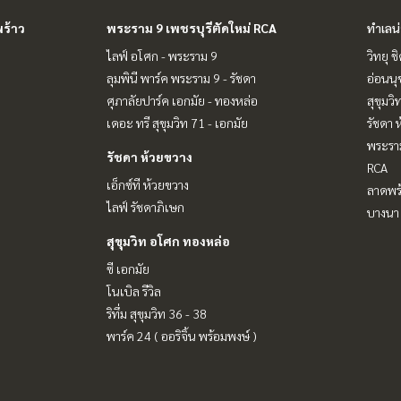
ร้าว
พระราม 9 เพชรบุรีตัดใหม่ RCA
ทำเลน
ไลฟ์ อโศก - พระราม 9
วิทยุ 
ลุมพินี พาร์ค พระราม 9 - รัชดา
อ่อนนุ
ศุภาลัยปาร์ค เอกมัย - ทองหล่อ
สุขุมว
เดอะ ทรี สุขุมวิท 71 - เอกมัย
รัชดา 
พระราม
รัชดา ห้วยขวาง
RCA
เอ็กซ์ที ห้วยขวาง
ลาดพร้
ไลฟ์ รัชดาภิเษก
บางนา 
สุขุมวิท อโศก ทองหล่อ
ซี เอกมัย
โนเบิล รีวิล
ริทึ่ม สุขุมวิท 36 - 38
พาร์ค 24 ( ออริจิ้น พร้อมพงษ์ )