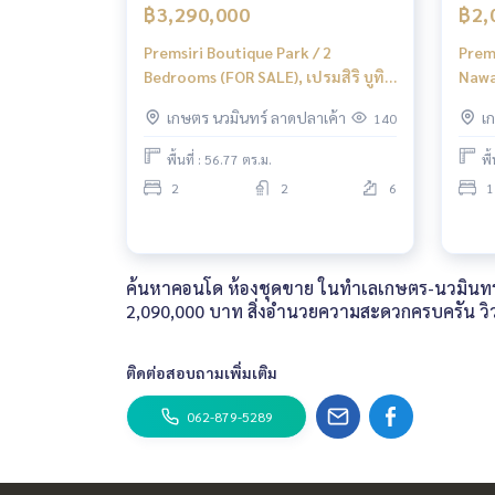
฿3,290,000
฿2,
Premsiri Boutique Park / 2
Prem
Bedrooms (FOR SALE), เปรมสิริ บูทิค
Nawa
พาร์ค / 2 ห้องนอน (ขาย) PINP313
เปรมส
เกษตร นวมินทร์ ลาดปลาเค้า
เ
140
/ 1 
พื้นที่ : 56.77 ตร.ม.
พื
2
2
6
1
ค้นหาคอนโด ห้องชุดขาย ในทำเลเกษตร-นวมินทร์ (
2,090,000 บาท สิ่งอำนวยความสะดวกครบครัน ว
ติดต่อสอบถามเพิ่มเติม
062-879-5289