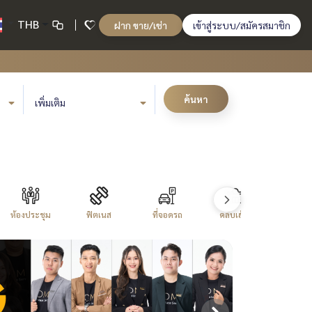
THB
ฝาก ขาย/เช่า
เข้าสู่ระบบ/สมัครสมาชิก
ค้นหา
เพิ่มเติม
ห้องประชุม
ฟิตเนส
ที่จอดรถ
คลับเฮ้าส์
สนามบ