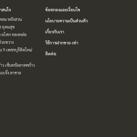
่าสนใจ
ข้อตกลงและเงื่อนไข
ชิดลม หลังสวน
นโยบายความเป็นส่วนตัว
ช อุดมสุข
เกี่ยวกับเรา
ิท อโศก ทองหล่อ
ห้วยขวาง
วิธีการฝากขาย-เช่า
 9 เพชรบุรีตัดใหม่
ติดต่อ
าว เซ็นทรัลลาดพร้าว
แบริ่ง ลาซาล