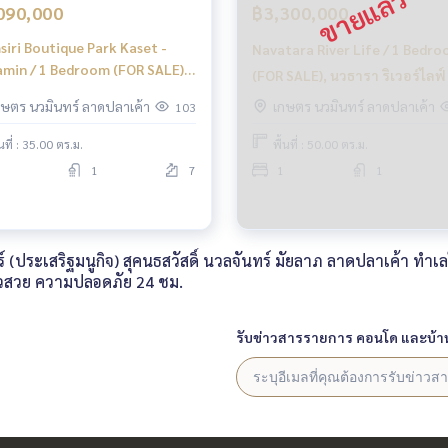
090,000
฿3,300,000
siri Boutique Park Kaset -
Navatara River Life / 1 Bedr
min / 1 Bedroom (FOR SALE),
(FOR SALE), นวธารา ริเวอร์ไลฟ์ 
ิริ บูทิก ปาร์ค เกษตร - นวมินทร์
ห้องนอน (ขาย) COF031
กษตร นวมินทร์ ลาดปลาเค้า
เกษตร นวมินทร์ ลาดปลาเค้า
103
ห้องนอน (ขาย) PINP302
้นที่ : 35.00 ตร.ม.
พื้นที่ : 50.00 ตร.ม.
1
7
1
1
ประเสริฐมนูกิจ) สุคนธสวัสดิ์ นวลจันทร์ มัยลาภ ลาดปลาเค้า ทำเ
ิวสวย ความปลอดภัย 24 ชม.
รับข่าวสารรายการ คอนโด และบ้า