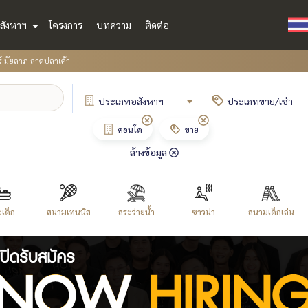
สังหาฯ
โครงการ
บทความ
ติดต่อ
ร์ มัยลาภ ลาดปลาเค้า
ประเภท
อสังหาฯ
ประเภท
ขาย/เช่า
คอนโด
ขาย
ล้างข้อมูล
เด็ก
สนามเทนนิส
สระว่ายน้ำ
ซาวน่า
สนามเด็กเล่น