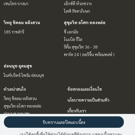
เซนโทร บางนา
เอ็กซ์ที ห้วยขวาง
ไลฟ์ รัชดาภิเษก
วิทยุ ชิดลม หลังสวน
สุขุมวิท อโศก ทองหล่อ
185 ราชดำริ
ซี เอกมัย
โนเบิล รีวิล
ริทึ่ม สุขุมวิท 36 - 38
พาร์ค 24 ( ออริจิ้น พร้อมพงษ์ )
อ่อนนุช อุดมสุข
ไนท์บริดจ์ ไพร์ม อ่อนนุช
ทำเลน่าสนใจ
ข้อตกลงและเงื่อนไข
วิทยุ ชิดลม หลังสวน
นโยบายความเป็นส่วนตัว
สุขุมวิท อโศก ทองหล่อ
เกี่ยวกับเรา
อ่อนนุช อุดมสุข
รัชดา ห้วยขวาง
วิธีการฝากขาย-เช่า
รับทราบและปิดแถบนี้ลง
ลาดพร้าว เซ็นทรัลลาดพร้าว
ติดต่อ
เราใช้คุกกี้เพื่อให้ท่านได้ข้อมูลที่ต้องการ แสดงเนื้อหาและ