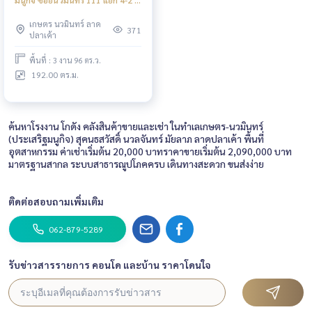
(ขาย), Warehouse Kaset
เกษตร นวมินทร์ ลาด
Nawamin Prasertmanukit Road
371
ปลาเค้า
Nawamin Soi 111 Yeak 4-2 /
(FOR SALE) TPM012
พื้นที่ : 3 งาน 96 ตร.ว.
192.00 ตร.ม.
ค้นหาโรงงาน โกดัง คลังสินค้าขายและเช่า ในทำเลเกษตร-นวมินทร์
(ประเสริฐมนูกิจ) สุคนธสวัสดิ์ นวลจันทร์ มัยลาภ ลาดปลาเค้า พื้นที่
อุตสาหกรรม ค่าเช่าเริ่มต้น 20,000 บาทราคาขายเริ่มต้น 2,090,000 บาท
มาตรฐานสากล ระบบสาธารณูปโภคครบ เดินทางสะดวก ขนส่งง่าย
ติดต่อสอบถามเพิ่มเติม
062-879-5289
รับข่าวสารรายการ คอนโด และบ้าน ราคาโดนใจ