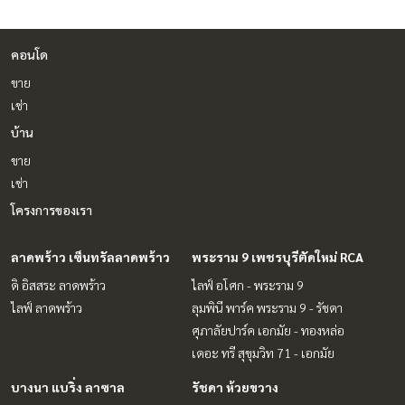
คอนโด
ขาย
เช่า
บ้าน
ขาย
เช่า
โครงการของเรา
ลาดพร้าว เซ็นทรัลลาดพร้าว
พระราม 9 เพชรบุรีตัดใหม่ RCA
ดิ อิสสระ ลาดพร้าว
ไลฟ์ อโศก - พระราม 9
ไลฟ์ ลาดพร้าว
ลุมพินี พาร์ค พระราม 9 - รัชดา
ศุภาลัยปาร์ค เอกมัย - ทองหล่อ
เดอะ ทรี สุขุมวิท 71 - เอกมัย
บางนา แบริ่ง ลาซาล
รัชดา ห้วยขวาง