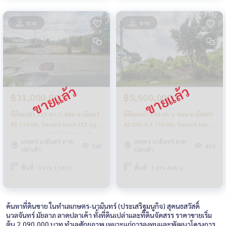
ขาย
ขาย
฿31,000,000
฿5,500,000
ที่ดินเปล่า 313 ตร.ว. ซอย นวมินทร์
ที่ดินเปล่า 104 ตร.ว. ซอย นวมินทร์
85 / (ขาย), Vacant land 313 sq.w.
42 แยก 8-1 / (ขาย), Vacant land
Soi Nawamin 85 / (FOR SALE)
104 sq.w. Soi Nawamin 42
เกษตร นวมินทร์ ลาด
เกษตร นวมินทร์ ลาด
PIK082
Intersection 8-1 / (FOR SALE)
549
410
ปลาเค้า
ปลาเค้า
PIK014
พื้นที่ : 3 งาน 13 ตร.ว.
พื้นที่ : 1 งาน 4 ตร.ว.
ค้นหาที่ดินขาย ในทำเลเกษตร-นวมินทร์ (ประเสริฐมนูกิจ) สุคนธสวัสดิ์
นวลจันทร์ มัยลาภ ลาดปลาเค้า ทั้งที่ดินเปล่าและที่ดินจัดสรร ราคาขายเริ่ม
ต้น 2,090,000 บาท ทำเลศักยภาพ เหมาะแก่การลงทุนและพัฒนาโครงการ