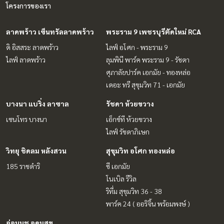
โครงการของเรา
ลาดพร้าว เซ็นทรัลลาดพร้าว
พระราม 9 เพชรบุรีตัดใหม่ RCA
ดิ อิสสระ ลาดพร้าว
ไลฟ์ อโศก - พระราม 9
ไลฟ์ ลาดพร้าว
ลุมพินี พาร์ค พระราม 9 - รัชดา
ศุภาลัยปาร์ค เอกมัย - ทองหล่อ
เดอะ ทรี สุขุมวิท 71 - เอกมัย
บางนา แบริ่ง ลาซาล
รัชดา ห้วยขวาง
เซนโทร บางนา
เอ็กซ์ที ห้วยขวาง
ไลฟ์ รัชดาภิเษก
วิทยุ ชิดลม หลังสวน
สุขุมวิท อโศก ทองหล่อ
185 ราชดำริ
ซี เอกมัย
โนเบิล รีวิล
ริทึ่ม สุขุมวิท 36 - 38
พาร์ค 24 ( ออริจิ้น พร้อมพงษ์ )
อ่อนนุช อุดมสุข