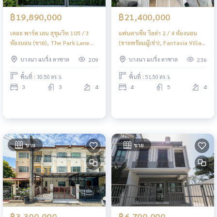
฿19,890,000
฿21,400,000
เดอะ พาร์ค เลน สุขุมวิท 105 / 3
แฟนตาเซีย วิลล่า 2 / 4 ห้องนอน
ห้องนอน (ขาย), The Park Lane
(ขายพร้อมผู้เช่า), Fantasia Villa 2
Sukhumvit 105 / 3 Bedrooms
/ 4 bedrooms (SALE WITH
บางนา แบริ่ง ลาซาล
บางนา แบริ่ง ลาซาล
209
236
(FOR SAEL) YOK071
TENANT) YOK108
พื้นที่ : 30.50 ตร.ว.
พื้นที่ : 51.50 ตร.ว.
3
3
4
4
5
4
ขาย
ขาย
฿3,300,000
฿6,790,000