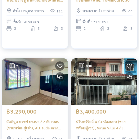
เส้นทาง 🔥 ศุภาลัย วิลล์ สุขุมวิท -
Bearing 13 / 2 Bed Plus (FOR
สำโรง สมุทรปราการ
บางนา แบริ่ง ลาซาล
111
44
ศรีนครินทร์ / 3 ห้องนอน (ขาย),
SALE) DA107
Supalai Ville Sukhumvit -
พื้นที่ : 20.50 ตร.ว.
พื้นที่ : 28.40 ตร.ว.
Srinakarin / 3 Bedrooms (FOR
3
3
3
2
3
3
SALE) GNG159
ขาย
ขาย
฿3,290,000
฿3,400,000
อัลติจูด คราฟ บางนา / 2 ห้องนอน
นิรันดร์วิลล์ 4 / 3 ห้องนอน (ขาย
(ขายพร้อมผู้เช่า), Altitude Kraf
พร้อมผู้เช่า), Nirun Ville 4 / 3
Bangna / 2 Bedrooms (SALE
Bedrooms (SALE WITH TENANT)
บางนา แบริ่ง ลาซาล
บางนา แบริ่ง ลาซาล
76
45