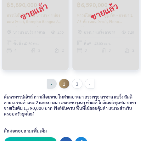
฿5,890,000
฿6,590,000
ทาวน์เฮ้าส์ ร่มโพธิ์ บางนา / 4 ห้อง
ทาวน์โฮม พลีโน่ สุขุมวิท - บางนา 2
นอน (ขาย), Rompho Bangna /
/ 3 ห้องนอน (ขาย), Pleno
Townhouse 4 Bedrooms (FOR
Sukhumvit - Bangna 2 /
บางนา แบริ่ง ลาซาล
บางนา แบริ่ง ลาซาล
422
745
SALE) CJ515
Townhome 3 Bedrooms (FOR
SALE) CJ424
พื้นที่ : 42.80 ตร.ว.
พื้นที่ : 43.00 ตร.ว.
4
3
2
3
3
2
‹
1
2
›
ค้นหาทาวน์เฮ้าส์ ทาวน์โฮมขาย ในทำเลบางนา สรรพวุธ ลาซาล แบริ่ง สันติ
คาม ม.รามคำแหง 2 เมกะบางนา เอแบคบางนา ทำเลดี ใกล้แหล่งชุมชน ราคา
ขายเริ่มต้น 1,390,000 บาท ฟังก์ชันครบ พื้นที่ใช้สอยคุ้มค่า เหมาะสำหรับ
ครอบครัวยุคใหม่
ติดต่อสอบถามเพิ่มเติม