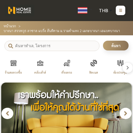
THB
หน้าแรก
บางนา สรรพวุธ ลาซาล แบริ่ง สันติคาม ม.รามคำแหง 2 เมกะบางนา เอแบคบางนา
ค้นหา
ร้านสะดวกซื้อ
คลับเฮ้าส์
ที่จอดรถ
ฟิตเนส
ห้องประชุม