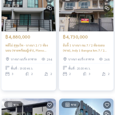
฿4,880,000
฿4,730,000
พลีโน่ สุขุมวิท - บางนา 2 / 3 ห้อง
อินดี้ 1 บางนา กม.7 / 2 ห้องนอน
นอน (ขายพร้อมผู้เช่า), Pleno
(ขาย), Indy 1 Bangna km.7 / 2
Sukhumvit - Bangna 2 / 3
Bedrooms (FOR SALE) YOK033
บางนา แบริ่ง ลาซาล
บางนา แบริ่ง ลาซาล
294
268
Bedrooms (SALE WITH TENENT)
YOK092
พื้นที่ : 19.00 ตร.ว.
พื้นที่ : 20.00 ตร.ว.
3
2
2
2
3
2
ขาย
ขาย