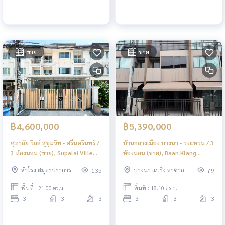
ขาย
ขาย
฿4,600,000
฿5,390,000
ศุภาลัย วิลล์ สุขุมวิท - ศรีนครินทร์ /
บ้านกลางเมือง บางนา - วงแหวน / 3
3 ห้องนอน (ขาย), Supalai Ville
ห้องนอน (ขาย), Baan Klang
Sukhumvit - Srinakarin / 3
Mueng Bangna - Wongwaen / 3
สำโรง สมุทรปราการ
บางนา แบริ่ง ลาซาล
135
79
Bedrooms (FOR SALE) GNG174
Bedrooms (FOR SALE) POON272
พื้นที่ : 21.00 ตร.ว.
พื้นที่ : 18.10 ตร.ว.
3
3
3
3
3
3