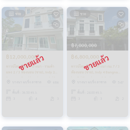
ขาย
ขาย
฿7,000,000
฿12,000,000
฿6,800,000
ทาวน์โฮม อินดี้ 2 บางนา - รามคํา
ทาวน์โฮม อินดี้ 4 บางนา กม.7 / 3
แหง 2 / 3 ห้องนอน (ขาย), Indy 2
ห้องนอน (ขาย), Indy 4 Bangna
Bangna - Ramkhamhaeng 2 / 3
km.7 / Townhome 3 Bedrooms
บางนา แบริ่ง ลาซาล
บางนา แบริ่ง ลาซาล
686
547
ห้องนอน (ขาย) CJ408
(FOR SALE) CJ266
พื้นที่ : 36.50 ตร.ว.
พื้นที่ : 24.00 ตร.ว.
3
4
3
3
3
2