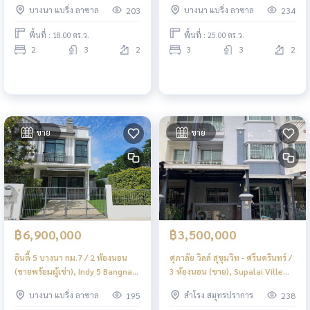
บางนา แบริ่ง ลาซาล
บางนา แบริ่ง ลาซาล
203
234
(FOR SALE) MICK020
พื้นที่ : 18.00 ตร.ว.
พื้นที่ : 25.00 ตร.ว.
2
3
2
3
3
2
ขาย
ขาย
฿6,900,000
฿3,500,000
อินดี้ 5 บางนา กม.7 / 2 ห้องนอน
ศุภาลัย วิลล์ สุขุมวิท - ศรีนครินทร์ /
(ขายพร้อมผู้เช่า), Indy 5 Bangna
3 ห้องนอน (ขาย), Supalai Ville
km.7 / 2 Bedrooms (SALE WITH
Sukhumvit - Srinakarin / 3
บางนา แบริ่ง ลาซาล
สำโรง สมุทรปราการ
195
238
TENANT) MICK029
Bedrooms (FOR SALE) MICK047