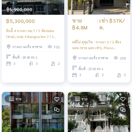
฿5,900,000
ขาย
|
เช่า ฿37K/
฿5,300,000
฿4.8M
ด.
อินดี้ 4 บางนา กม.7 / 3 ห้องนอน
(ขาย), Indy 4 Bangna km.7 / 3
พลีโน่ สุขุมวิท - บางนา 2 / 2 ห้อง
Bedrooms (SALE) YOK124
บางนา แบริ่ง ลาซาล
702
นอน (ขาย และ เช่า), Pleno
Sukhumvit - Bangna 2 / 2
พื้นที่ : 28.40 ตร.ว.
บางนา แบริ่ง ลาซาล
258
Bedrooms (FOR SALE &amp;
3
3
2
AVAILBLE) YOK068
พื้นที่ : 25.00 ตร.ว.
2
2
2
ขาย
ขาย