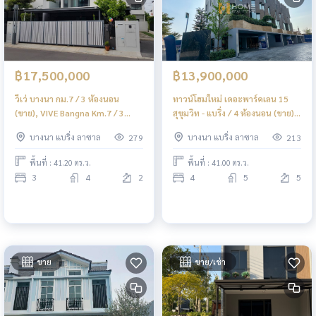
฿17,500,000
฿13,900,000
วีเว่ บางนา กม.7 / 3 ห้องนอน
ทาวน์โฮมใหม่ เดอะพาร์คเลน 15
(ขาย), VIVE Bangna Km.7 / 3
สุขุมวิท - แบริ่ง / 4 ห้องนอน (ขาย),
Bedrooms (FOR SALE) YOK087
The Park Lane Sukhumvit -
บางนา แบริ่ง ลาซาล
บางนา แบริ่ง ลาซาล
279
213
Bearing / 4 Bedrooms (FOR
SALE) YOK090
พื้นที่ : 41.20 ตร.ว.
พื้นที่ : 41.00 ตร.ว.
3
4
2
4
5
5
ขาย
ขาย/เช่า