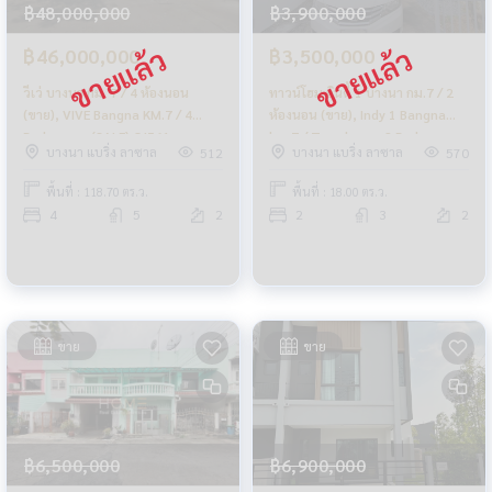
฿48,000,000
฿3,900,000
฿46,000,000
฿3,500,000
วีเว่ บางนา กม. 7 / 4 ห้องนอน
ทาวน์โฮม อินดี้ 1 บางนา กม.7 / 2
(ขาย), VIVE Bangna KM.7 / 4
ห้องนอน (ขาย), Indy 1 Bangna
Bedrooms (SALE) CJ561
km.7 / Townhome 2 Bedrooms
บางนา แบริ่ง ลาซาล
บางนา แบริ่ง ลาซาล
512
570
(FOR SALE) CJ131
พื้นที่ : 118.70 ตร.ว.
พื้นที่ : 18.00 ตร.ว.
4
5
2
2
3
2
ขาย
ขาย
฿6,500,000
฿6,900,000