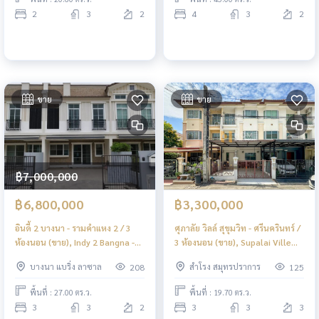
2
3
2
4
3
2
ขาย
ขาย
฿7,000,000
฿6,800,000
฿3,300,000
อินดี้ 2 บางนา - รามคำแหง 2 / 3
ศุภาลัย วิลล์ สุขุมวิท - ศรีนครินทร์ /
ห้องนอน (ขาย), Indy 2 Bangna -
3 ห้องนอน (ขาย), Supalai Ville
Ramkhamhaeng 2 / 3 Bedrooms
Sukhumvit - Srinakarin / 3
บางนา แบริ่ง ลาซาล
สำโรง สมุทรปราการ
208
125
(FOR SALE) POON206
Bedrooms (FOR SALE) GNG175
พื้นที่ : 27.00 ตร.ว.
พื้นที่ : 19.70 ตร.ว.
3
3
2
3
3
3