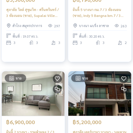
ศุภาลัย วิลล์ สุขุมวิท - ศรีนครินทร์ /
อินดี้ 5 บางนา กม.7 / 3 ห้องนอน
3 ห้องนอน (ขาย), Supalai Ville
(ขาย), Indy 5 Bangna km.7 / 3
Sukhumvit - Srinakarin / 3
Bedrooms (FOR SALE) YOK014
สำโรง สมุทรปราการ
บางนา แบริ่ง ลาซาล
297
263
Bedrooms (FOR SALE) YOK102
พื้นที่ : 19.07 ตร.ว.
พื้นที่ : 30.20 ตร.ว.
3
3
3
3
3
2
ขาย
ขาย
฿6,900,000
฿5,200,000
อินดี้ 2 บางนา - รามคำแหง 2 / 3
ศุภาลัย เออร์บานา บางนา - วงแหวน