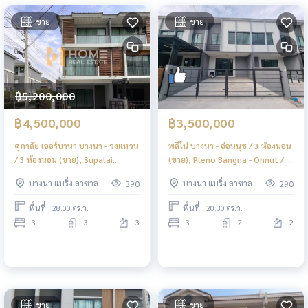
ขาย
ขาย
฿5,200,000
฿4,500,000
฿3,500,000
ศุภาลัย เออร์บานา บางนา - วงแหวน
พลีโน่ บางนา - อ่อนนุช / 3 ห้องนอน
/ 3 ห้องนอน (ขาย), Supalai
(ขาย), Pleno Bangna - Onnut / 3
Urbana Bangna - Wongwaen / 3
Bedrooms (FOR SALE) POON067
บางนา แบริ่ง ลาซาล
บางนา แบริ่ง ลาซาล
390
290
Bedrooms (FOR SALE) POON096
พื้นที่ : 28.00 ตร.ว.
พื้นที่ : 20.30 ตร.ว.
3
3
3
3
2
2
ขาย
ขาย