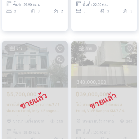
พื้นที่ : 29.90 ตร.ว.
พื้นที่ : 22.00 ตร.ว.
2
3
2
3
3
3
ขาย
ขาย
฿40,000,000
฿5,700,000
฿39,000,000
ทาวน์เฮ้าส์ อินดี้ 4 บางนา กม.7 / 3
วีเว่ บางนา กม.7 / 4 ห้องนอน
ห้องนอน (ขาย), Indy 4 Bangna
(ขาย), VIVE Bangna KM.7 / 4
km.7 / Townhouse 3 Bedrooms
Bedrooms (FOR SALE) CJ586
บางนา แบริ่ง ลาซาล
บางนา แบริ่ง ลาซาล
235
392
(FOR SALE) MICK028
พื้นที่ : 28.40 ตร.ว.
พื้นที่ : 101.90 ตร.ว.
3
3
2
4
5
2