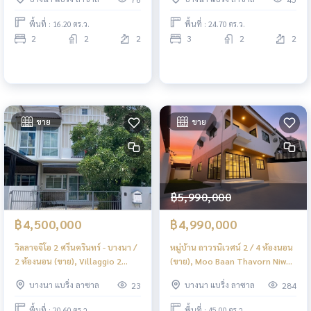
WITH TENANT) DA042
DA005
พื้นที่ : 16.20 ตร.ว.
พื้นที่ : 24.70 ตร.ว.
2
2
2
3
2
2
ขาย
ขาย
฿5,990,000
฿4,500,000
฿4,990,000
วิลลาจจิโอ 2 ศรีนครินทร์ - บางนา /
หมู่บ้าน ถาวรนิเวศน์ 2 / 4 ห้องนอน
2 ห้องนอน (ขาย), Villaggio 2
(ขาย), Moo Baan Thavorn Niwet
Srinakarin - Bangna / 2
2 / 4 Bedrooms (FOR SALE)
บางนา แบริ่ง ลาซาล
บางนา แบริ่ง ลาซาล
23
284
Bedrooms (FOR SALE) DA041
GNG128
พื้นที่ : 20.60 ตร.ว.
พื้นที่ : 45.00 ตร.ว.