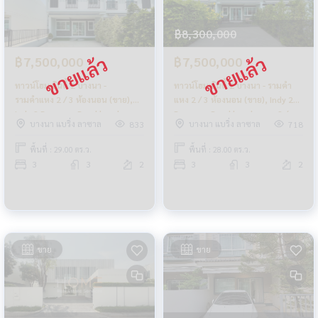
฿8,300,000
฿7,500,000
฿7,500,000
ทาวน์โฮม อินดี้ 2 บางนา -
ทาวน์โฮม อินดี้ 2 บางนา - รามคํา
รามคำแหง 2 / 3 ห้องนอน (ขาย),
แหง 2 / 3 ห้องนอน (ขาย), Indy 2
Indy 2 Bangna - Ramkhamhaeng
Bangna - Ramkhamhaeng 2 /
บางนา แบริ่ง ลาซาล
บางนา แบริ่ง ลาซาล
833
718
2 / Townhome 3 Bedrooms
Townhome 3 Bedrooms (FOR
(FOR SALE) CJ160
SALE) CJ159
พื้นที่ : 29.00 ตร.ว.
พื้นที่ : 28.00 ตร.ว.
3
3
2
3
3
2
ขาย
ขาย