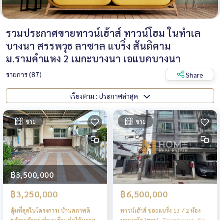
รวมประกาศขายทาวน์เฮ้าส์ ทาวน์โฮม ในทำเล
บางนา สรรพวุธ ลาซาล แบริ่ง สันติคาม
ม.รามคำแหง 2 เมกะบางนา เอแบคบางนา
รายการ (87)
Share
เรียงตาม : ประกาศล่าสุด
ขาย
ขาย
฿3,500,000
฿3,250,000
฿6,500,000
คุ้มที่สุดในโครงการ! บ้านสภาพดี
ทาวน์เฮ้าส์ ซอยแบริ่ง 13 / 2 ห้อง
พร้อมเข้าอยู่ ทำเลเชื่อมต่อได้หลาย
นอนพลัส (ขาย), Townhouse, Soi