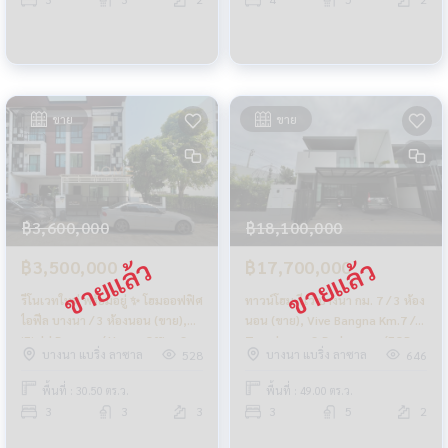
ขาย
ขาย
฿3,600,000
฿18,100,000
฿3,500,000
฿17,700,000
รีโนเวทใหม่ พร้อมอยู่ ✨ โฮมออฟฟิศ
ทาวน์โฮม วีเว่ บางนา กม. 7 / 3 ห้อง
ไอฟีล บางนา / 3 ห้องนอน (ขาย),
นอน (ขาย), Vive Bangna Km.7 /
iField Bangna / Home Office 3
Townhome 3 Bedrooms (FOR
บางนา แบริ่ง ลาซาล
บางนา แบริ่ง ลาซาล
528
646
Bedrooms (FOR SALE) CJ421
SALE) CJ089
พื้นที่ : 30.50 ตร.ว.
พื้นที่ : 49.00 ตร.ว.
3
3
3
3
5
2