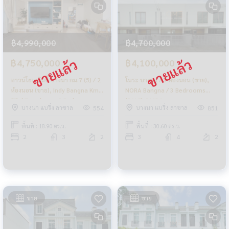
฿4,990,000
฿4,700,000
฿4,750,000
฿4,100,000
ทาวน์โฮม อินดี้ บางนา กม.7 (5) / 2
โนระ บางนา / 3 ห้องนอน (ขาย),
ห้องนอน (ขาย), Indy Bangna Km.7
NORA Bangna / 3 Bedrooms
(5) / Townhome 2 Bedrooms
(SALE) CJ484
บางนา แบริ่ง ลาซาล
บางนา แบริ่ง ลาซาล
554
851
(FOR SALE) CJ377
พื้นที่ : 18.90 ตร.ว.
พื้นที่ : 30.60 ตร.ว.
2
3
2
3
4
2
ขาย
ขาย