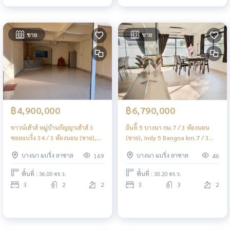
ขาย
ขาย
฿4,900,000
฿6,790,000
ทาวน์เฮ้าส์ หมู่บ้านกัญญาเฮ้าส์ 3
อินดี้ 5 บางนา กม.7 / 3 ห้องนอน
ซอยแบริ่ง 34 / 3 ห้องนอน (ขาย),
(ขาย), Indy 5 Bangna km.7 / 3
Kanya House 3 Bearing 34 / 3
Bedrooms (FOR SALE) DA002
บางนา แบริ่ง ลาซาล
บางนา แบริ่ง ลาซาล
169
46
Bedrooms (FOR SALE) GNG160
พื้นที่ : 36.00 ตร.ว.
พื้นที่ : 30.20 ตร.ว.
3
2
2
3
3
2