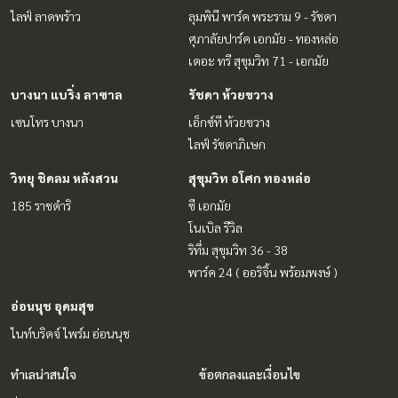
ไลฟ์ ลาดพร้าว
ลุมพินี พาร์ค พระราม 9 - รัชดา
ศุภาลัยปาร์ค เอกมัย - ทองหล่อ
เดอะ ทรี สุขุมวิท 71 - เอกมัย
บางนา แบริ่ง ลาซาล
รัชดา ห้วยขวาง
เซนโทร บางนา
เอ็กซ์ที ห้วยขวาง
ไลฟ์ รัชดาภิเษก
วิทยุ ชิดลม หลังสวน
สุขุมวิท อโศก ทองหล่อ
185 ราชดำริ
ซี เอกมัย
โนเบิล รีวิล
ริทึ่ม สุขุมวิท 36 - 38
พาร์ค 24 ( ออริจิ้น พร้อมพงษ์ )
อ่อนนุช อุดมสุข
ไนท์บริดจ์ ไพร์ม อ่อนนุช
ทำเลน่าสนใจ
ข้อตกลงและเงื่อนไข