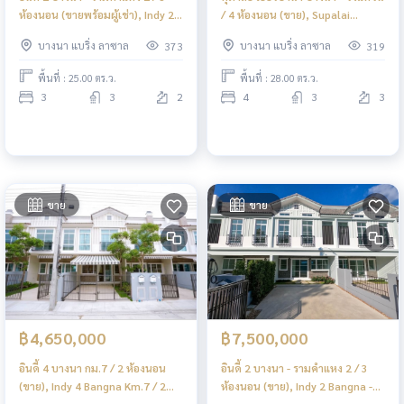
ห้องนอน (ขายพร้อมผู้เช่า), Indy 2
/ 4 ห้องนอน (ขาย), Supalai
Bangna - Ramkhamhaeng 2 / 3
Urbana Bangna - Wongwaen / 4
บางนา แบริ่ง ลาซาล
บางนา แบริ่ง ลาซาล
373
319
Bedrooms (SALE WITH TENANT)
Bedrooms (FOR SALE) FONT009
YOK013
พื้นที่ : 25.00 ตร.ว.
พื้นที่ : 28.00 ตร.ว.
3
3
2
4
3
3
ขาย
ขาย
฿4,650,000
฿7,500,000
อินดี้ 4 บางนา กม.7 / 2 ห้องนอน
อินดี้ 2 บางนา - รามคำแหง 2 / 3
(ขาย), Indy 4 Bangna Km.7 / 2
ห้องนอน (ขาย), Indy 2 Bangna -
Bedrooms (FOR SALE) MICK032
Ramkhamhaeng 2 / 3 Bedrooms