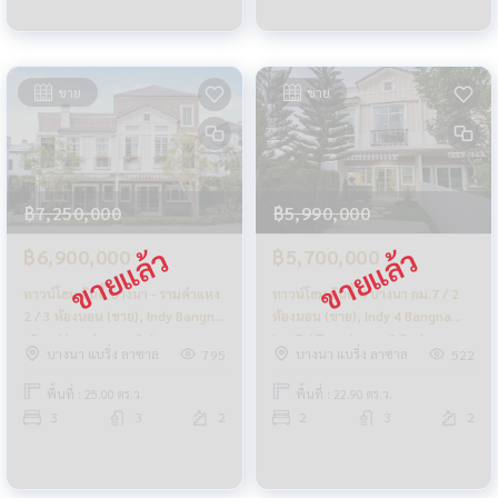
ขาย
ขาย
฿7,250,000
฿5,990,000
฿6,900,000
฿5,700,000
ทาวน์โฮม อินดี้ บางนา - รามคำแหง
ทาวน์โฮม อินดี้ 4 บางนา กม.7 / 2
2 / 3 ห้องนอน (ขาย), Indy Bangna
ห้องนอน (ขาย), Indy 4 Bangna
- Ramkhamhaeng 2 /
km.7 / Townhome 2 Bedrooms
บางนา แบริ่ง ลาซาล
บางนา แบริ่ง ลาซาล
795
522
Townhome 3 Bedrooms (FOR
(FOR SALE) CJ393
SALE) CJ256
พื้นที่ : 25.00 ตร.ว.
พื้นที่ : 22.90 ตร.ว.
3
3
2
2
3
2