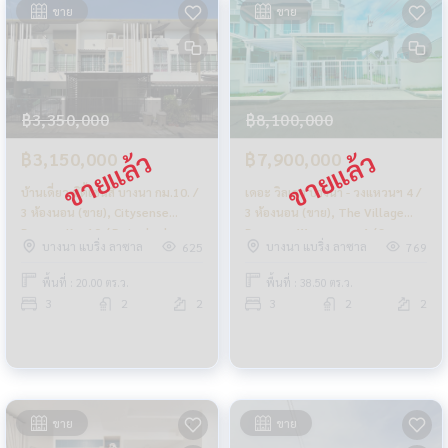
ขาย
ขาย
฿3,350,000
฿8,100,000
฿3,150,000
฿7,900,000
บ้านเดี่ยว ซิตี้เซนส์ บางนา กม.10. /
เดอะ วิลเลจ บางนา - วงแหวนฯ 4 /
3 ห้องนอน (ขาย), Citysense
3 ห้องนอน (ขาย), The Village
Bangna Km.10 / Detached
Bangna - Wongwaen 4 / 3
บางนา แบริ่ง ลาซาล
บางนา แบริ่ง ลาซาล
625
769
House 3 Bedrooms (FOR SALE)
Bedrooms (SLAE) CJ190
CJ347
พื้นที่ : 20.00 ตร.ว.
พื้นที่ : 38.50 ตร.ว.
3
2
2
3
2
2
ขาย
ขาย