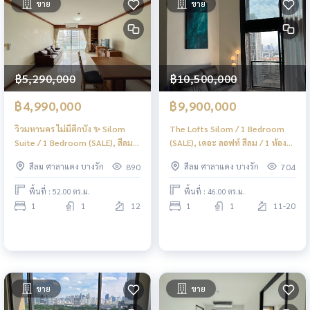
ขาย
ขาย
฿5,290,000
฿10,500,000
฿4,990,000
฿9,900,000
วิวมหานคร ไม่มีตึกบัง ✨ Silom
The Lofts Silom / 1 Bedroom
Suite / 1 Bedroom (SALE), สีลม
(SALE), เดอะ ลอฟท์ สีลม / 1 ห้อง
สวีท / 1 ห้องนอน (ขาย)
นอน (ขาย) DO016
สีลม ศาลาแดง บางรัก
สีลม ศาลาแดง บางรัก
890
704
CREAM2157
พื้นที่ : 52.00 ตร.ม.
พื้นที่ : 46.00 ตร.ม.
1
1
12
1
1
11-20
ขาย
ขาย