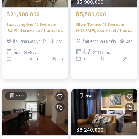
฿5,900,000
฿21,500,000
฿5,500,000
Saladaeng One / 1 Bedroom
Silom Terrace / 1 Bedroom
(SALE), ศาลาแดง วัน / 1 ห้องนอน
(FOR SALE), สีลม เทอเรส / 1 ห้อง
(ขาย) DO353
นอน (ชาย) DO563
สีลม ศาลาแดง บางรัก
สีลม ศาลาแดง บางรัก
531
435
พื้นที่ : 56.68 ตร.ม.
พื้นที่ : 37.92 ตร.ม.
1
1
13
1
1
6
ขาย
ขาย
฿8,240,000