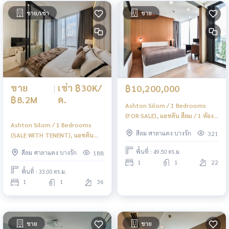
ขาย/เช่า
ขาย
ขาย
|
เช่า ฿30K/
฿10,200,000
฿8.2M
ด.
Ashton Silom / 1 Bedrooms
(FOR SALE), แอชตัน สีลม / 1 ห้อง
Ashton Silom / 1 Bedrooms
นอน (ขาย) PT017
สีลม ศาลาแดง บางรัก
321
(SALE WITH TENENT), แอชตัน
สีลม / 1 ห้องนอน (ขายพร้อมผู้เช่า)
พื้นที่ : 49.50 ตร.ม.
สีลม ศาลาแดง บางรัก
188
PT024
1
1
22
พื้นที่ : 33.00 ตร.ม.
1
1
36
ขาย
ขาย