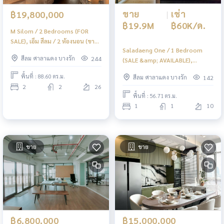
ขาย
|
เช่า
฿19,800,000
฿19.9M
฿60K/ด.
M Silom / 2 Bedrooms (FOR
SALE), เอ็ม สีลม / 2 ห้องนอน (ขาย)
Saladaeng One / 1 Bedroom
PT053
สีลม ศาลาแดง บางรัก
244
(SALE &amp; AVAILABLE),
ศาลาแดง วัน / 1 ห้องนอน (ขาย
พื้นที่ : 88.60 ตร.ม.
สีลม ศาลาแดง บางรัก
142
พร้อมผู้เช่า) PT117
2
2
26
พื้นที่ : 56.71 ตร.ม.
1
1
10
ขาย
ขาย
฿6,800,000
฿15,000,000