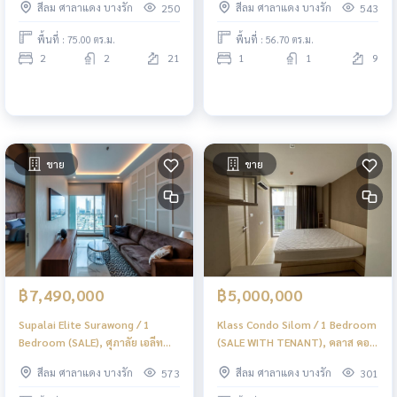
สีลม ศาลาแดง บางรัก
สีลม ศาลาแดง บางรัก
250
543
พื้นที่ : 75.00 ตร.ม.
พื้นที่ : 56.70 ตร.ม.
2
2
21
1
1
9
ขาย
ขาย
฿7,490,000
฿5,000,000
Supalai Elite Surawong / 1
Klass Condo Silom / 1 Bedroom
Bedroom (SALE), ศุภาลัย เอลีท
(SALE WITH TENANT), คลาส คอน
สุรวงศ์ / 1 ห้องนอน (ขาย) PT077
โด สีลม / 1 ห้องนอน (ขายพร้อมผู้
สีลม ศาลาแดง บางรัก
สีลม ศาลาแดง บางรัก
573
301
เช่า) PT046