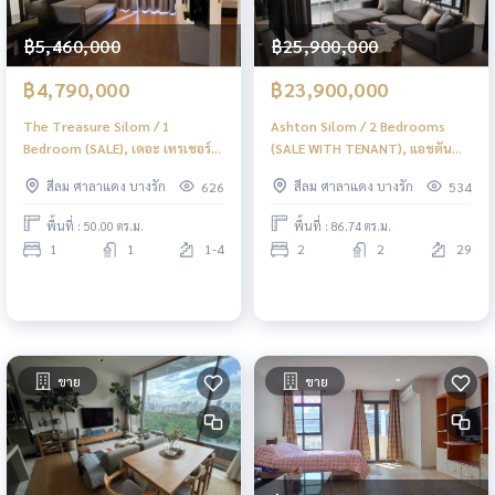
฿5,460,000
฿25,900,000
฿4,790,000
฿23,900,000
The Treasure Silom / 1
Ashton Silom / 2 Bedrooms
Bedroom (SALE), เดอะ เทรเชอร์
(SALE WITH TENANT), แอชตัน
สีลม / 1 ห้องนอน (ขาย) DO070
สีลม / 2 ห้องนอน (ขายพร้อมผู้เช่า)
สีลม ศาลาแดง บางรัก
สีลม ศาลาแดง บางรัก
626
534
DO320
พื้นที่ : 50.00 ตร.ม.
พื้นที่ : 86.74 ตร.ม.
1
1
1-4
2
2
29
ขาย
ขาย