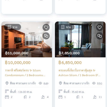
ขาย
ขาย
฿11,000,000
฿7,850,000
฿10,000,000
฿6,850,000
ราคาดี ฟรีเฟอร์ครบ ✨ Silom
ครบจบที่เดียวในราคาคุ้มสุด ✨
Condominium / 2 Bedrooms
Ashton Silom / 1 Bedroom (FOR
(FOR SALE), สีลม คอนโดมิเนียม / 2
SALE), แอชตัน สีลม / 1 ห้องนอน
สีลม ศาลาแดง บางรัก
สีลม ศาลาแดง บางรัก
849
550
ห้องนอน (ขาย) DO407
(ขาย) DO236
พื้นที่ : 116.00 ตร.ม.
พื้นที่ : 35.60 ตร.ม.
2
2
4
1
1
11