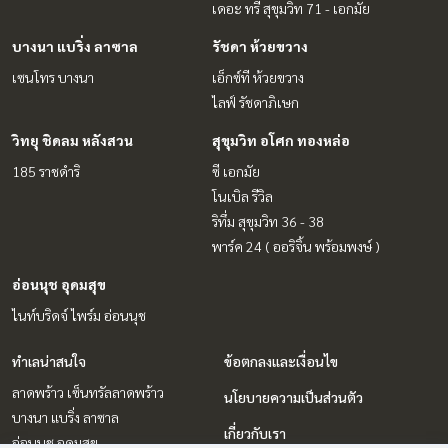
เดอะ ทรี สุขุมวิท 71 - เอกมัย
บางนา แบริ่ง ลาซาล
รัชดา ห้วยขวาง
เซนโทร บางนา
เอ็กซ์ที ห้วยขวาง
ไลฟ์ รัชดาภิเษก
วิทยุ ชิดลม หลังสวน
สุขุมวิท อโศก ทองหล่อ
185 ราชดำริ
ซี เอกมัย
โนเบิล รีวิล
ริทึ่ม สุขุมวิท 36 - 38
พาร์ค 24 ( ออริจิ้น พร้อมพงษ์ )
อ่อนนุช อุดมสุข
ไนท์บริดจ์ ไพร์ม อ่อนนุช
ทำเลน่าสนใจ
ข้อตกลงและเงื่อนไข
ลาดพร้าว เซ็นทรัลลาดพร้าว
นโยบายความเป็นส่วนตัว
บางนา แบริ่ง ลาซาล
เกี่ยวกับเรา
อ่อนนุช อุดมสุข