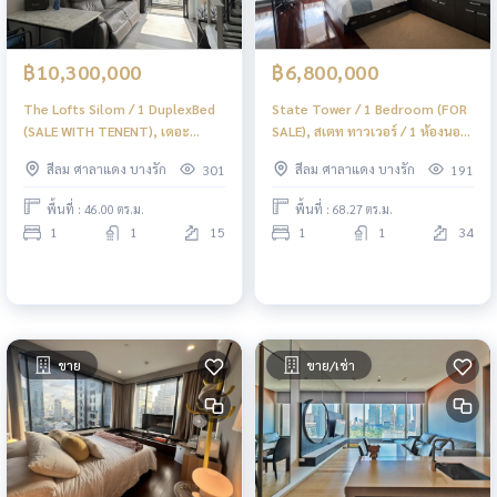
฿10,300,000
฿6,800,000
The Lofts Silom / 1 DuplexBed
State Tower / 1 Bedroom (FOR
(SALE WITH TENENT), เดอะ
SALE), สเตท ทาวเวอร์ / 1 ห้องนอน
ลอฟท์ สีลม / 1 ดูเพล็กซ์ (ขายพร้อม
(ขาย) PT054
สีลม ศาลาแดง บางรัก
สีลม ศาลาแดง บางรัก
301
191
ผู้เช่า) PT048
พื้นที่ : 46.00 ตร.ม.
พื้นที่ : 68.27 ตร.ม.
1
1
15
1
1
34
ขาย
ขาย/เช่า