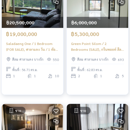
฿20,500,000
฿6,000,000
฿19,000,000
฿5,300,000
Saladaeng One / 1 Bedroom
Green Point Silom / 2
(FOR SALE), ศาลาแดง วัน / 1 ห้อง
Bedrooms (SALE), กรีนพอยท์ สีลม
นอน (ขาย) DO487
/ 2 ห้องนอน (ขาย) DO415
สีลม ศาลาแดง บางรัก
สีลม ศาลาแดง บางรัก
550
693
พื้นที่ : 56.71 ตร.ม.
พื้นที่ : 62.83 ตร.ม.
1
1
10
2
1
5
ขาย
ขาย