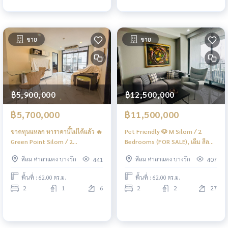
ขาย
ขาย
฿5,900,000
฿12,500,000
฿5,700,000
฿11,500,000
ขาดทุนแหลก หาราคานี้ไม่ได้แล้ว 🔥
Pet Friendly 🐶 M Silom / 2
Green Point Silom / 2
Bedrooms (FOR SALE), เอ็ม สีลม /
Bedrooms (FOR SALE), กรีนพอยท์
2 ห้องนอน (ขาย) DO665
สีลม ศาลาแดง บางรัก
สีลม ศาลาแดง บางรัก
441
407
สีลม / 2 ห้องนอน (ขาย) DO660
พื้นที่ : 62.00 ตร.ม.
พื้นที่ : 62.00 ตร.ม.
2
1
6
2
2
27