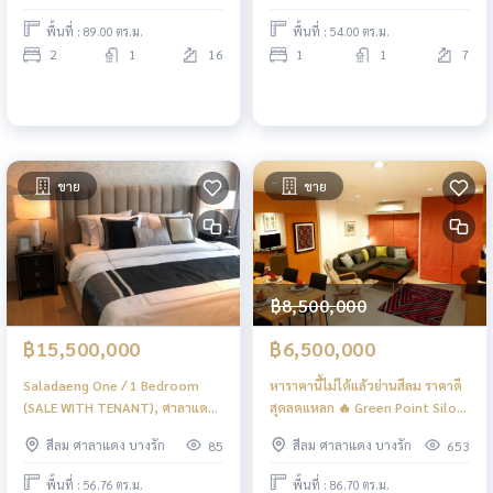
พื้นที่ : 89.00 ตร.ม.
พื้นที่ : 54.00 ตร.ม.
2
1
16
1
1
7
ขาย
ขาย
฿8,500,000
฿15,500,000
฿6,500,000
Saladaeng One / 1 Bedroom
หาราคานี้ไม่ได้แล้วย่านสีลม ราคาดี
(SALE WITH TENANT), ศาลาแดง
สุดลดแหลก 🔥 Green Point Silom
วัน / 1 ห้องนอน (ขายพร้อมผู้เช่า)
/ 2 Bedrooms (FOR SALE), กรีนพ
สีลม ศาลาแดง บางรัก
สีลม ศาลาแดง บางรัก
85
653
NES007
อยท์ สีลม / 2 ห้องนอน (ขาย),
PT002
พื้นที่ : 56.76 ตร.ม.
พื้นที่ : 86.70 ตร.ม.