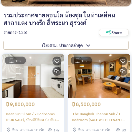
รวมประกาศขายคอนโด ห้องชุด ในทำเลสีลม
ศาลาแดง บางรัก สี่พระยา สุรวงศ์
รายการ (125)
Share
เรียงตาม : ประกาศล่าสุด
ขาย
ขาย
฿9,800,000
฿8,500,000
Baan Siri Silom / 2 Bedrooms
The Bangkok Thanon Sub / 1
(FOR SALE), บ้านสิริ สีลม / 2 ห้อง
Bedroom (SALE WITH TENANT),
นอน (ขาย) PRW007
เดอะ บางกอก ถนนทรัพย์ / 1 ห้อง
สีลม ศาลาแดง บางรัก
สีลม ศาลาแดง บางรัก
147
80
นอน (ขายพร้อมผู้เช่า) NES006