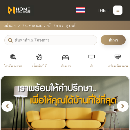
THB
หน้าแรก
สีลม ศาลาแดง บางรัก สี่พระยา สุรวงศ์
ค้นหา
โควต้าต่างชาติ
เลี้ยงสัตว์ได้
เตียงนอน
ทีวี
เครื่องปรับอากาศ