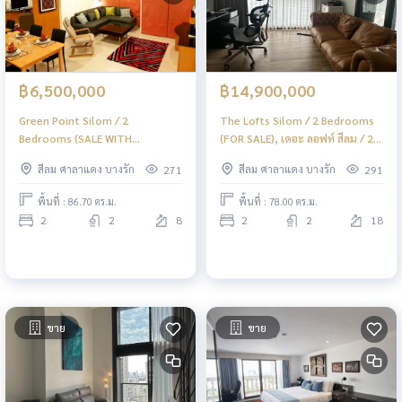
฿6,500,000
฿14,900,000
Green Point Silom / 2
The Lofts Silom / 2 Bedrooms
Bedrooms (SALE WITH
(FOR SALE), เดอะ ลอฟท์ สีลม / 2
TENANT), กรีนพอยท์ สีลม / 2
ห้องนอน (ขาย) PT074
สีลม ศาลาแดง บางรัก
สีลม ศาลาแดง บางรัก
271
291
Bedrooms (ขายพร้อมผู้เช่า)
PT002
พื้นที่ : 86.70 ตร.ม.
พื้นที่ : 78.00 ตร.ม.
2
2
8
2
2
18
ขาย
ขาย