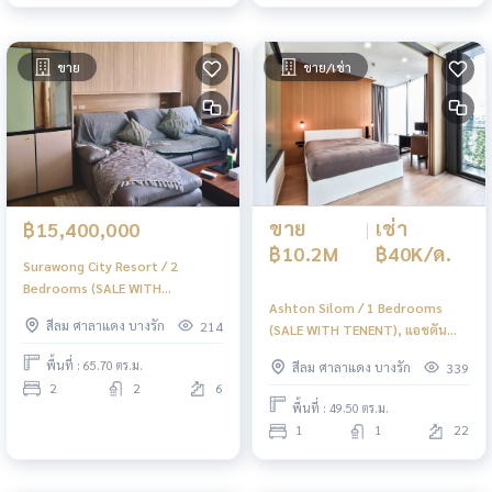
ขาย
ขาย/เช่า
ขาย
|
เช่า
฿15,400,000
฿10.2M
฿40K/ด.
Surawong City Resort / 2
Bedrooms (SALE WITH
Ashton Silom / 1 Bedrooms
TENENT), สุรวงศ์ ซิตี้ รีสอร์ท / 2
สีลม ศาลาแดง บางรัก
214
(SALE WITH TENENT), แอชตัน
ห้องนอน (ขายพร้อมผู้เช่า) PT049
สีลม / 1 ห้องนอน (ขายพร้อมผู้เช่า)
พื้นที่ : 65.70 ตร.ม.
สีลม ศาลาแดง บางรัก
339
PT023
2
2
6
พื้นที่ : 49.50 ตร.ม.
1
1
22