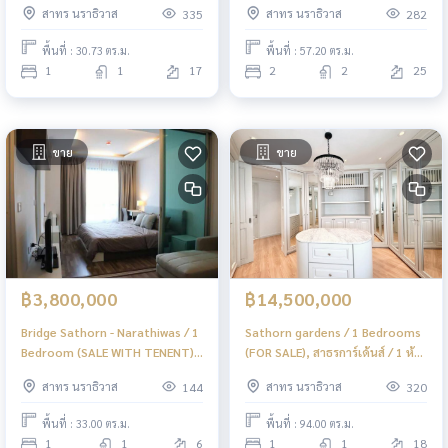
สาทร นราธิวาส
สาทร นราธิวาส
335
282
LD062
LD068
พื้นที่ : 30.73 ตร.ม.
พื้นที่ : 57.20 ตร.ม.
1
1
17
2
2
25
ขาย
ขาย
฿3,800,000
฿14,500,000
Bridge Sathorn - Narathiwas / 1
Sathorn gardens / 1 Bedrooms
Bedroom (SALE WITH TENENT),
(FOR SALE), สาธรการ์เด้นส์ / 1 ห้อง
บริดจ์ สาทร - นราธิวาส / 1 ห้องนอน
นอน (ขาย) PT021
สาทร นราธิวาส
สาทร นราธิวาส
144
320
(ขายพร้อมผู้เช่า) LD072
พื้นที่ : 33.00 ตร.ม.
พื้นที่ : 94.00 ตร.ม.
1
1
6
1
1
18