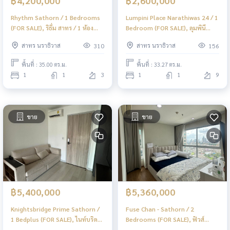
฿4,200,000
฿2,600,000
Rhythm Sathorn / 1 Bedrooms
Lumpini Place Narathiwas 24 / 1
(FOR SALE), ริธึ่ม สาทร / 1 ห้อง
Bedroom (FOR SALE), ลุมพินี
นอน (ขาย) PT003
เพลส นราธิวาส 24 / 1 ห้องนอน
สาทร นราธิวาส
สาทร นราธิวาส
310
156
(ขาย) PT158
พื้นที่ : 35.00 ตร.ม.
พื้นที่ : 33.27 ตร.ม.
1
1
3
1
1
9
ขาย
ขาย
฿5,400,000
฿5,360,000
Knightsbridge Prime Sathorn /
Fuse Chan - Sathorn / 2
1 Bedplus (FOR SALE), ไนท์บริดจ์
Bedrooms (FOR SALE), ฟิวส์
ไพร์ม สาทร / 1 ห้องนอนพลัส (ขาย)
จันทน์ - สาทร / 2 ห้องนอน (ขาย)