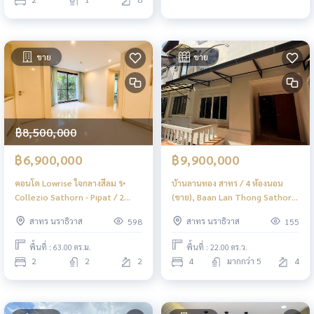
ขาย
ขาย
฿8,500,000
฿6,900,000
฿9,900,000
คอนโด Lowrise ใจกลางสีลม ✨
บ้านลานทอง สาทร / 4 ห้องนอน
Collezio Sathorn - Pipat / 2
(ขาย), Baan Lan Thong Sathorn
Bedrooms (FOR SALE), โคเรสซิโอ
/ 4 Bedrooms (FOR SALE)
สาทร นราธิวาส
สาทร นราธิวาส
598
155
สาทร - พิพัฒน์ / 2 ห้องนอน (ขาย)
DML069
PINP311
พื้นที่ : 63.00 ตร.ม.
พื้นที่ : 22.00 ตร.ว.
2
2
2
4
มากกว่า 5
4