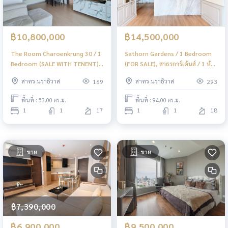
฿10,800,000
฿14,500,000
The Room Charoenkrung 30 / 1
Sathorn Gardens / 1 Bedroom
Bedroom (SALE WITH TENENT),
(FOR SALE), สาธรการ์เด้นส์ / 1 ห้อง
เดอะรูม เจริญกรุง 30 / 1 ห้องนอน
นอน (ขาย) PT021
สาทร นราธิวาส
สาทร นราธิวาส
169
293
(ขายพร้อมผู้เช่า) PT075
พื้นที่ : 53.00 ตร.ม.
พื้นที่ : 94.00 ตร.ม.
1
1
17
1
1
18
ขาย
ขาย
฿7,390,000
฿6,900,000
฿9,500,000