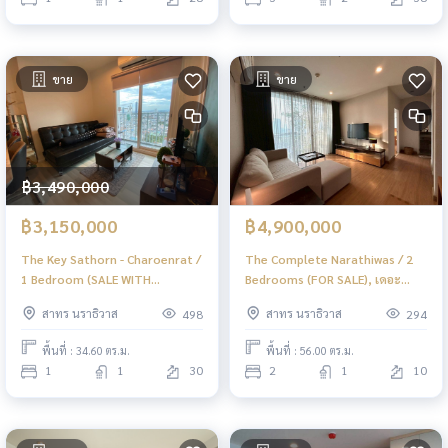
ขาย
ขาย
฿3,490,000
฿3,150,000
฿4,900,000
The Key Sathorn - Charoenrat /
The Complete Narathiwas / 2
1 Bedroom (SALE WITH
Bedrooms (FOR SALE), เดอะ
TENANT), เดอะ คีย์ สาทร - เจริญ
คอมพลีท นราธิวาส / 2 ห้องนอน
สาทร นราธิวาส
สาทร นราธิวาส
498
294
ราษฎร์ / 1 ห้องนอน (ขายพร้อมผู้
(ขาย) LD071
เช่า) LD067
พื้นที่ : 34.60 ตร.ม.
พื้นที่ : 56.00 ตร.ม.
1
1
30
2
1
10