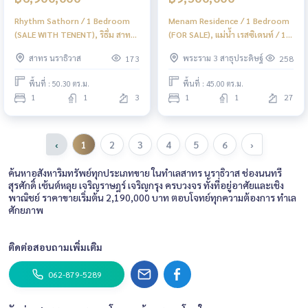
Rhythm Sathorn / 1 Bedroom
Menam Residence / 1 Bedroom
(SALE WITH TENENT), ริธึ่ม สาทร
(FOR SALE), แม่น้ำ เรสซิเดนท์ / 1
/ 1 ห้องนอน (ขายพร้อมผู้เช่า)
ห้องนอน (ขาย) PT073
สาทร นราธิวาส
พระราม 3 สาธุประดิษฐ์
173
258
PT031
พื้นที่ : 50.30 ตร.ม.
พื้นที่ : 45.00 ตร.ม.
1
1
3
1
1
27
‹
1
2
3
4
5
6
›
ค้นหาอสังหาริมทรัพย์ทุกประเภทขาย ในทำเลสาทร นราธิวาส ช่องนนทรี
สุรศักดิ์ เซ้นต์หลุย เจริญราษฎร์ เจริญกรุง ครบวงจร ทั้งที่อยู่อาศัยและเชิง
พาณิชย์ ราคาขายเริ่มต้น 2,190,000 บาท ตอบโจทย์ทุกความต้องการ ทำเล
ศักยภาพ
ติดต่อสอบถามเพิ่มเติม
062-879-5289