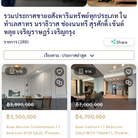
รวมประกาศขายอสังหาริมทรัพย์ทุกประเภท ใน
ทำเลสาทร นราธิวาส ช่องนนทรี สุรศักดิ์ เซ้นต์
หลุย เจริญราษฎร์ เจริญกรุง
รายการ (288)
Share
เรียงตาม : ประกาศล่าสุด
ขาย
ขาย
฿3,890,000
฿7,000,000
฿3,500,000
฿6,700,000
Baan Nonzee Condominium / 1
Baan Sathorn / 1 Bedroom
Bedroom (FOR SALE), บ้านนนทรี
(SALE WITH TENANT), บ้านสาทร