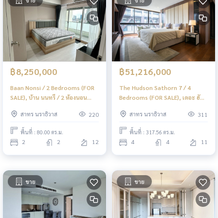
฿8,250,000
฿51,216,000
Baan Nonsi / 2 Bedrooms (FOR
The Hudson Sathorn 7 / 4
SALE), บ้าน นนทรี / 2 ห้องนอน
Bedrooms (FOR SALE), เดอะ ฮัด
(ขาย) PT111
สัน สาทร 7 / 4 ห้องนอน (ขาย)
สาทร นราธิวาส
สาทร นราธิวาส
220
311
LD054
พื้นที่ : 80.00 ตร.ม.
พื้นที่ : 317.56 ตร.ม.
2
2
12
4
4
11
ขาย
ขาย