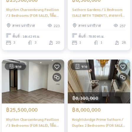
Rhythm Charoenkrung Pavillion
Sathorn Gardens / 1 Bedroom
/ 3 Bedrooms (FOR SALE), ริธึ่ม
(SALE WITH TENENT), สาธรการ์
เจริญกรุง พาวิลเลี่ยน / 3 ห้องนอน
เด้นส์ / 1 ห้องนอน (ขายพร้อมผู้เช่า)
สาทร นราธิวาส
สาทร นราธิวาส
223
257
(ขาย) PT005
PT065
พื้นที่ : 146.62 ตร.ม.
พื้นที่ : 78.80 ตร.ม.
3
3
20
1
1
28
ขาย
ขาย
฿8,300,000
฿25,500,000
฿8,000,000
Rhythm Charoenkrung Pavillion
Knightsbridge Prime Sathorn /
/ 3 Bedrooms (FOR SALE), ริธึ่ม
Duplex 2 Bedrooms (FOR SALE),
เจริญกรุง พาวิลเลี่ยน / 3 ห้องนอน
ไนท์บริดจ์ ไพร์ม สาทร / ดูเพล็กซ์ 2