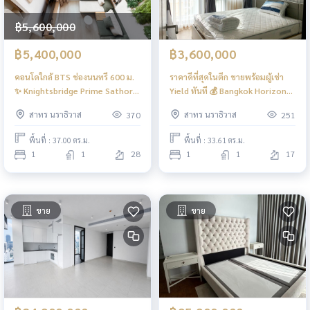
฿5,600,000
฿5,400,000
฿3,600,000
คอนโดใกล้ BTS ช่องนนทรี 600 ม.
ราคาดีที่สุดในตึก ขายพร้อมผู้เช่า
✨ Knightsbridge Prime Sathorn
Yield ทันที 💰 Bangkok Horizon
/ 1 Duplex Bedroom (FOR SALE),
Sathorn / 1 Bedroom (SALE
สาทร นราธิวาส
สาทร นราธิวาส
370
251
ไนท์บริดจ์ ไพร์ม สาทร / 1 ห้องนอน
WITH TENANT), แบงค็อก ฮอไร
ดูเพล็กซ์ (ขาย) LD018
ซอน สาทร / 1 ห้องนอน (ขายพร้อม
พื้นที่ : 37.00 ตร.ม.
พื้นที่ : 33.61 ตร.ม.
ผู้เช่า) LD023
1
1
28
1
1
17
ขาย
ขาย