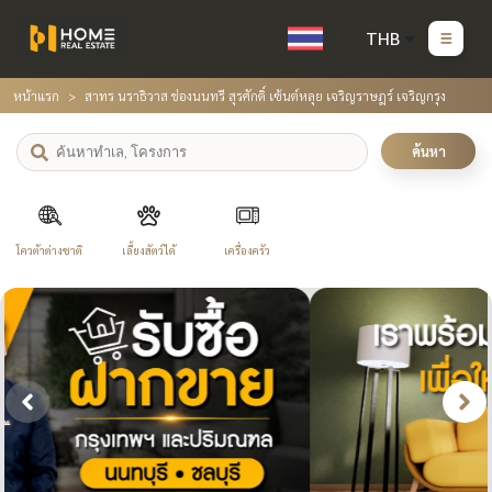
THB
หน้าแรก
สาทร นราธิวาส ช่องนนทรี สุรศักดิ์ เซ้นต์หลุย เจริญราษฎร์ เจริญกรุง
ค้นหา
โควต้าต่างชาติ
เลี้ยงสัตว์ได้
เครื่องครัว