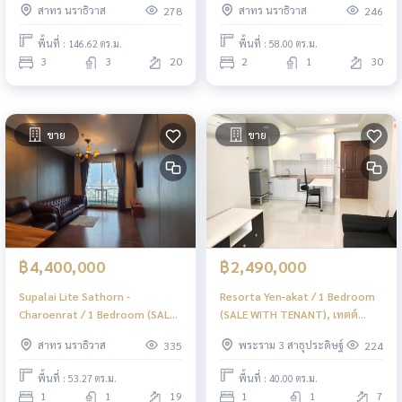
สาทร นราธิวาส
สาทร นราธิวาส
278
246
(ขาย) PT005
ห้องนอน (ขาย) PT001
พื้นที่ : 146.62 ตร.ม.
พื้นที่ : 58.00 ตร.ม.
3
3
20
2
1
30
ขาย
ขาย
฿4,400,000
฿2,490,000
Supalai Lite Sathorn -
Resorta Yen-akat / 1 Bedroom
Charoenrat / 1 Bedroom (SALE
(SALE WITH TENANT), เทตต์
WITH TENENT), ศุภาลัย ไลท์ สาทร
สาทร ทเวลฟ์ / 1 ห้องนอน (ขาย
สาทร นราธิวาส
พระราม 3 สาธุประดิษฐ์
335
224
- เจริญราษฎร์ / 1 ห้องนอน (ขาย
พร้อมผู้เช่า) PT137
พร้อมผู้เช่า) LD052
พื้นที่ : 53.27 ตร.ม.
พื้นที่ : 40.00 ตร.ม.
1
1
19
1
1
7