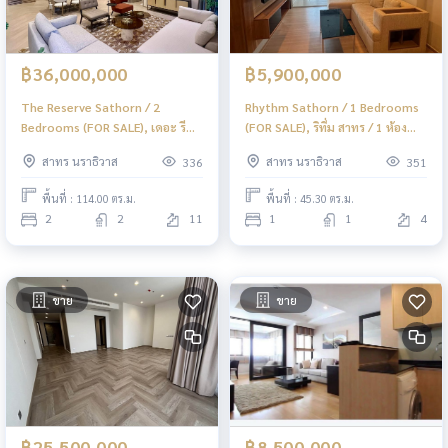
฿36,000,000
฿5,900,000
The Reserve Sathorn / 2
Rhythm Sathorn / 1 Bedrooms
Bedrooms (FOR SALE), เดอะ รี
(FOR SALE), ริทึ่ม สาทร / 1 ห้อง
เซิร์ฟ สาทร / 2 ห้องนอน (ขาย)
นอน (ขาย) PT011
สาทร นราธิวาส
สาทร นราธิวาส
336
351
PT012
พื้นที่ : 114.00 ตร.ม.
พื้นที่ : 45.30 ตร.ม.
2
2
11
1
1
4
ขาย
ขาย
฿25,500,000
฿8,500,000