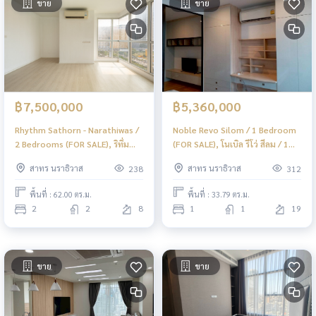
ขาย
ขาย
฿7,500,000
฿5,360,000
Rhythm Sathorn - Narathiwas /
Noble Revo Silom / 1 Bedroom
2 Bedrooms (FOR SALE), ริทึ่ม
(FOR SALE), โนเบิล รีโว่ สีลม / 1
สาทร - นราธิวาส / 2 ห้องนอน (ขาย)
ห้องนอน (ขาย) PT084
สาทร นราธิวาส
สาทร นราธิวาส
238
312
LD064
พื้นที่ : 62.00 ตร.ม.
พื้นที่ : 33.79 ตร.ม.
2
2
8
1
1
19
ขาย
ขาย