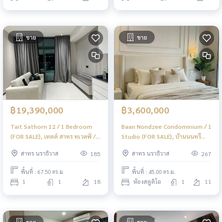
ขาย
ขาย
฿19,390,000
฿3,600,000
Tait Sathorn 12 / 1 Bedroom
Baan Nondzee Condominium / 1
(FOR SALE), เทตต์ สาทร ทเวลฟ์ / 1
Studio (FOR SALE), บ้านนนทรี
ห้องนอน (ขาย) PT060
คอนโดมิเนียม / 1 ห้องสตูดิโอ (ขาย)
สาทร นราธิวาส
สาทร นราธิวาส
185
267
PT109
พื้นที่ : 67.50 ตร.ม.
พื้นที่ : 45.00 ตร.ม.
1
1
18
ห้องสตูดิโอ
1
11
ขาย
ขาย