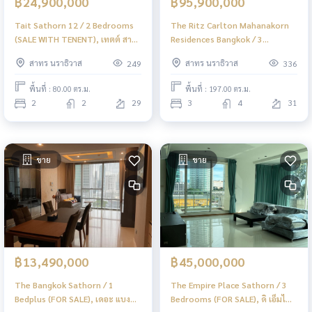
฿24,900,000
฿95,900,000
Tait Sathorn 12 / 2 Bedrooms
The Ritz Carlton Mahanakorn
(SALE WITH TENENT), เทตต์ สาทร
Residences Bangkok / 3
ทเวลฟ์ / 2 ห้องนอน (ขายพร้อมผู้
Bedrooms (FOR SALE), เดอะ ริทซ์
สาทร นราธิวาส
สาทร นราธิวาส
249
336
เช่า) PT068
คาร์ลตัน เรสซิเดนเซส บางกอก / 3
ห้องนอน (ขาย) PT038
พื้นที่ : 80.00 ตร.ม.
พื้นที่ : 197.00 ตร.ม.
2
2
29
3
4
31
ขาย
ขาย
฿13,490,000
฿45,000,000
The Bangkok Sathorn / 1
The Empire Place Sathorn / 3
Bedplus (FOR SALE), เดอะ แบงค็
Bedrooms (FOR SALE), ดิ เอ็มไพร์