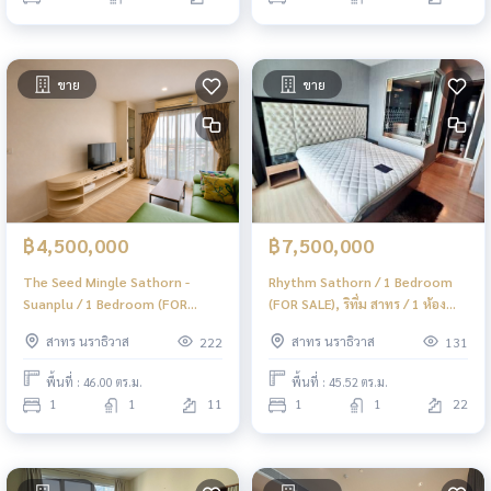
ขาย
ขาย
฿4,500,000
฿7,500,000
The Seed Mingle Sathorn -
Rhythm Sathorn / 1 Bedroom
Suanplu / 1 Bedroom (FOR
(FOR SALE), ริทึ่ม สาทร / 1 ห้อง
SALE), เดอะ ซี้ด มิงเกิ้ล สาทร -
นอน (ขาย) PT120
สาทร นราธิวาส
สาทร นราธิวาส
222
131
สวนพลู / 1 ห้องนอน (ขาย) PT157
พื้นที่ : 46.00 ตร.ม.
พื้นที่ : 45.52 ตร.ม.
1
1
11
1
1
22