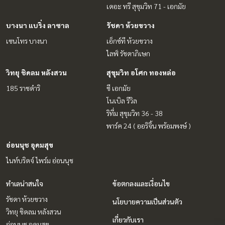
เดอะ ทรี สุขุมวิท 71 - เอกมัย
บางนา แบริ่ง ลาซาล
รัชดา ห้วยขวาง
เซนโทร บางนา
เอ็กซ์ที ห้วยขวาง
ไลฟ์ รัชดาภิเษก
วิทยุ ชิดลม หลังสวน
สุขุมวิท อโศก ทองหล่อ
185 ราชดำริ
ซี เอกมัย
โนเบิล รีวิล
ริทึ่ม สุขุมวิท 36 - 38
พาร์ค 24 ( ออริจิ้น พร้อมพงษ์ )
อ่อนนุช อุดมสุข
ไนท์บริดจ์ ไพร์ม อ่อนนุช
ทำเลน่าสนใจ
ข้อตกลงและเงื่อนไข
รัชดา ห้วยขวาง
นโยบายความเป็นส่วนตัว
วิทยุ ชิดลม หลังสวน
เกี่ยวกับเรา
อ่อนนุช อุดมสุข