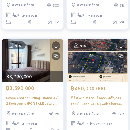
คอนโดมิเนียม / 1 ห้องนอน (ขาย)
/ 1 ห้องนอน (ขายพร้อมผู้เช่า)
สาทร นราธิวาส
สาทร นราธิวาส
300
38
JSMN152
GNG198
พื้นที่ : 45.00 ตร.ม.
พื้นที่ : 75.00 ตร.ม.
1
1
12
1
1
24
ขาย
ขาย
฿3,790,000
฿3,590,000
฿480,000,000
Scape Charoenkrung - Rama 3 /
ที่ดิน 631 ตร.วา. ติดถนนเจริญกรุง
2 Bedrooms (FOR SALE), สเคป
(ขาย), Land 631 Sq.wah Charoen
เจริญกรุง-พระราม 3 / 2 ห้องนอน
Krung Road (FOR SALE)
สาทร นราธิวาส
สาทร นราธิวาส
98
179
(ขาย) JSMN258
PALM896
พื้นที่ : 44.39 ตร.ม.
พื้นที่ : 1 ไร่ 2 งาน 31 ตร.ว.
2
1
8