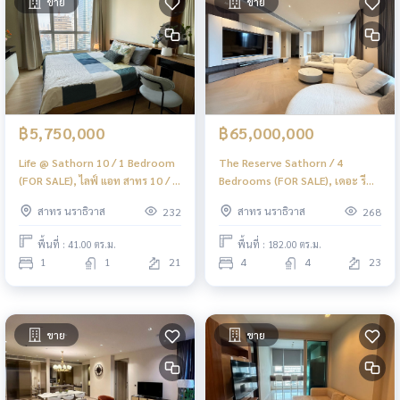
ขาย
ขาย
฿5,750,000
฿65,000,000
Life @ Sathorn 10 / 1 Bedroom
The Reserve Sathorn / 4
(FOR SALE), ไลฟ์ แอท สาทร 10 / 1
Bedrooms (FOR SALE), เดอะ รี
ห้องนอน (ขาย) PT096
เซิร์ฟ สาทร / 4 ห้องนอน (ขาย)
สาทร นราธิวาส
สาทร นราธิวาส
232
268
PT013
พื้นที่ : 41.00 ตร.ม.
พื้นที่ : 182.00 ตร.ม.
1
1
21
4
4
23
ขาย
ขาย