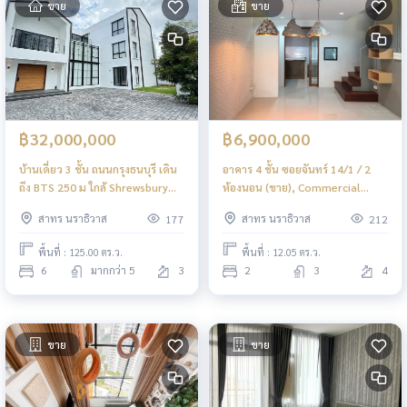
ขาย
ขาย
฿32,000,000
฿6,900,000
บ้านเดี่ยว 3 ชั้น ถนนกรุงธนบุรี เดิน
อาคาร 4 ชั้น ซอยจันทร์ 14/1 / 2
ถึง BTS 250 ม ใกล้ Shrewsbury
ห้องนอน (ขาย), Commercial
international school bangkok /
Building Soi Chan 14/1 / 2
สาทร นราธิวาส
สาทร นราธิวาส
177
212
6 ห้องนอน (ขาย), House
Bedrooms (FOR SALE) DML023
Charoenkrung / 6 Bedrooms
พื้นที่ : 125.00 ตร.ว.
พื้นที่ : 12.05 ตร.ว.
(FOR SALE) DML018
6
มากกว่า 5
3
2
3
4
ขาย
ขาย