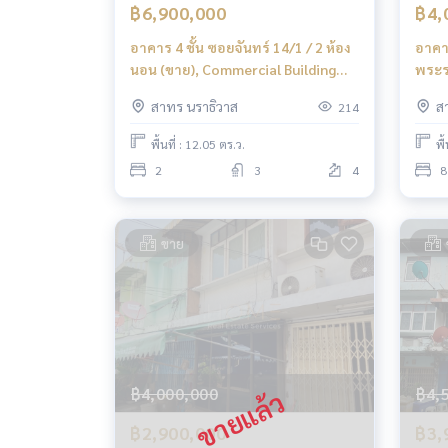
฿6,900,000
฿4,
อาคาร 4 ชั้น ซอยจันทร์ 14/1 / 2 ห้อง
อาคา
นอน (ขาย), Commercial Building
พระรา
Soi Chan 14/1 / 2 Bedrooms (FOR
Than
สาทร นราธิวาส
ส
214
SALE) DML023
/ 4 
พื้นที่ : 12.05 ตร.ว.
พื
2
3
4
8
ขาย
฿4,000,000
฿4,
฿2,900,000
฿3,