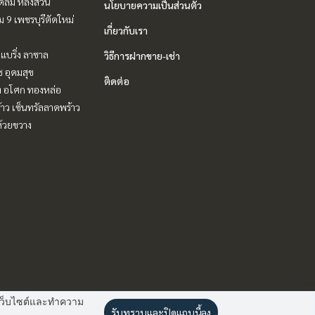
ชิดลม หลังสวน
นโยบายความเป็นส่วนตัว
 9 เพชรบุรีตัดใหม่
เกี่ยวกับเรา
แบริ่ง ลาซาล
วิธีการฝากขาย-เช่า
ช อุดมสุข
ติดต่อ
ิท อโศก ทองหล่อ
าว เซ็นทรัลลาดพร้าว
ห้วยขวาง
านเว็บไซต์และทำความ
รับทราบและปิดแถบนี้ลง