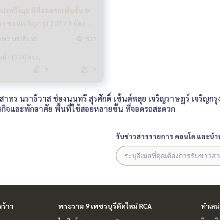
่งหลังมุม มีที่จอดรถเพิ่มขึ้น ✨
ว ซอยเจริญกรุง 107 / 3 ห้อง
(ขาย), Commercial building
าทร นราธิวาส
522
Charoen Krung 107 / 3
้นที่ : 12.00 ตร.ว.
ooms (SALE) NUT918
2
2
นราธิวาส ช่องนนทรี สุรศักดิ์ เซ้นต์หลุย เจริญราษฎร์ เจริญกรุง ท
ิจและพักอาศัย พื้นที่ใช้สอยหลายชั้น ที่จอดรถสะดวก
รับข่าวสารรายการ คอนโด และบ้า
ร้าว
พระราม 9 เพชรบุรีตัดใหม่ RCA
ทำเลน