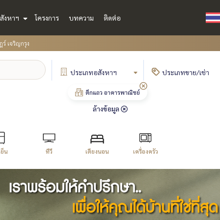
สังหาฯ
โครงการ
บทความ
ติดต่อ
ฎร์ เจริญกรุง
ประเภท
อสังหาฯ
ประเภท
ขาย/เช่า
ตึกแถว อาคารพาณิชย์
ล้างข้อมูล
้เย็น
ทีวี
เตียงนอน
เครื่องครัว