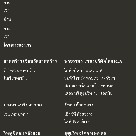
ขาย
เช่า
บ้าน
ขาย
เช่า
โครงการของเรา
ลาดพร้าว เซ็นทรัลลาดพร้าว
พระราม 9 เพชรบุรีตัดใหม่ RCA
ดิ อิสสระ ลาดพร้าว
ไลฟ์ อโศก - พระราม 9
ไลฟ์ ลาดพร้าว
ลุมพินี พาร์ค พระราม 9 - รัชดา
ศุภาลัยปาร์ค เอกมัย - ทองหล่อ
เดอะ ทรี สุขุมวิท 71 - เอกมัย
บางนา แบริ่ง ลาซาล
รัชดา ห้วยขวาง
เซนโทร บางนา
เอ็กซ์ที ห้วยขวาง
ไลฟ์ รัชดาภิเษก
วิทยุ ชิดลม หลังสวน
สุขุมวิท อโศก ทองหล่อ