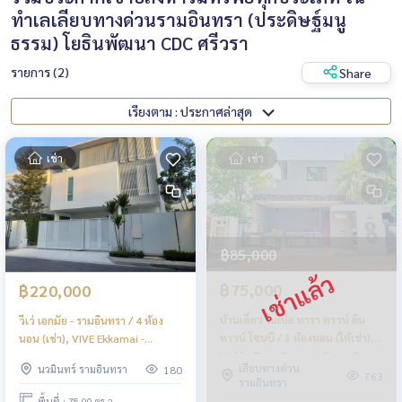
ทำเลเลียบทางด่วนรามอินทรา (ประดิษฐ์มนู
ธรรม) โยธินพัฒนา CDC ศรีวรา
รายการ (2)
Share
เรียงตาม : ประกาศล่าสุด
เช่า
เช่า
฿85,000
฿75,000
฿220,000
บ้านเดี่ยว โนเบิล ทารา ทาวน์ อิน
วีเว่ เอกมัย - รามอินทรา / 4 ห้อง
ทาวน์ โซนบี / 3 ห้องนอน (ให้เช่า),
นอน (เช่า), VIVE Ekkamai -
Noble Tara Town in Town Zone
Ramintra / 4 Bedrooms (FOR
เลียบทางด่วน
นวมินทร์ รามอินทรา
180
B / Detached House 3
RENT) MNT088
763
รามอินทรา
Bedrooms (FOR RENT) JANG154
พื้นที่ : 75.00 ตร.ว.