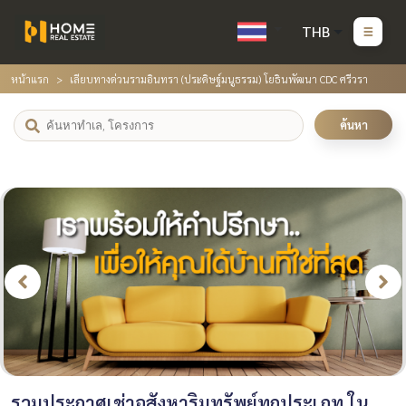
THB
หน้าแรก
เลียบทางด่วนรามอินทรา (ประดิษฐ์มนูธรรม) โยธินพัฒนา CDC ศรีวรา
ค้นหา
รวมประกาศเช่าอสังหาริมทรัพย์ทุกประเภท ใน