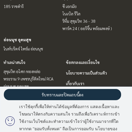
185 ราชดำริ
ซี เอกมัย
โนเบิล รีวิล
ริทึ่ม สุขุมวิท 36 - 38
พาร์ค 24 ( ออริจิ้น พร้อมพงษ์ )
อ่อนนุช อุดมสุข
ไนท์บริดจ์ ไพร์ม อ่อนนุช
ทำเลน่าสนใจ
ข้อตกลงและเงื่อนไข
สุขุมวิท อโศก ทองหล่อ
นโยบายความเป็นส่วนตัว
พระราม 9 เพชรบุรีตัดใหม่ RCA
เกี่ยวกับเรา
อ่อนนุช อุดมสุข
ลาดพร้าว เซ็นทรัลลาดพร้าว
วิธีการฝากขาย-เช่า
รับทราบและปิดแถบนี้ลง
วิทยุ ชิดลม หลังสวน
ติดต่อ
เราใช้คุกกี้เพื่อให้ท่านได้ข้อมูลที่ต้องการ แสดงเนื้อหาและ
บางนา แบริ่ง ลาซาล
โฆษณาให้ตรงกับความสนใจ รวมถึงเพื่อวิเคราะห์การเข้า
รัชดา ห้วยขวาง
ใช้งานเว็บไซต์และทำความเข้าใจว่าผู้ใช้งานมาจากที่ใด
หากกด “ยอมรับทั้งหมด” ถือเป็นการยอมรับ นโยบายของ