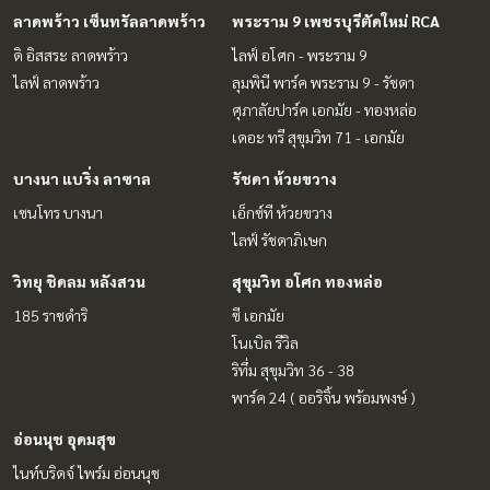
ลาดพร้าว เซ็นทรัลลาดพร้าว
พระราม 9 เพชรบุรีตัดใหม่ RCA
ดิ อิสสระ ลาดพร้าว
ไลฟ์ อโศก - พระราม 9
ไลฟ์ ลาดพร้าว
ลุมพินี พาร์ค พระราม 9 - รัชดา
ศุภาลัยปาร์ค เอกมัย - ทองหล่อ
เดอะ ทรี สุขุมวิท 71 - เอกมัย
บางนา แบริ่ง ลาซาล
รัชดา ห้วยขวาง
เซนโทร บางนา
เอ็กซ์ที ห้วยขวาง
ไลฟ์ รัชดาภิเษก
วิทยุ ชิดลม หลังสวน
สุขุมวิท อโศก ทองหล่อ
185 ราชดำริ
ซี เอกมัย
โนเบิล รีวิล
ริทึ่ม สุขุมวิท 36 - 38
พาร์ค 24 ( ออริจิ้น พร้อมพงษ์ )
อ่อนนุช อุดมสุข
ไนท์บริดจ์ ไพร์ม อ่อนนุช