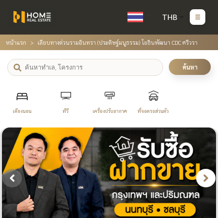
THB
หน้าแรก
เลียบทางด่วนรามอินทรา (ประดิษฐ์มนูธรรม) โยธินพัฒนา CDC ศรีวรา
ค้นหา
เตียงนอน
ทีวี
เครื่องปรับอากาศ
ที่จอดรถส่วนตัว