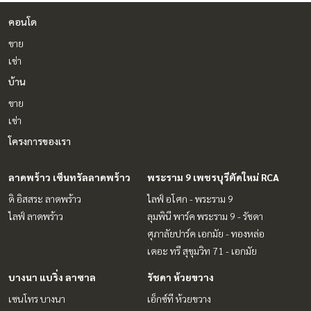
คอนโด
ขาย
เช่า
บ้าน
ขาย
เช่า
โครงการของเรา
ลาดพร้าว เซ็นทรัลลาดพร้าว
พระราม 9 เพชรบุรีตัดใหม่ RCA
ดิ อิสสระ ลาดพร้าว
ไลฟ์ อโศก - พระราม 9
ไลฟ์ ลาดพร้าว
ลุมพินี พาร์ค พระราม 9 - รัชดา
ศุภาลัยปาร์ค เอกมัย - ทองหล่อ
เดอะ ทรี สุขุมวิท 71 - เอกมัย
บางนา แบริ่ง ลาซาล
รัชดา ห้วยขวาง
เซนโทร บางนา
เอ็กซ์ที ห้วยขวาง