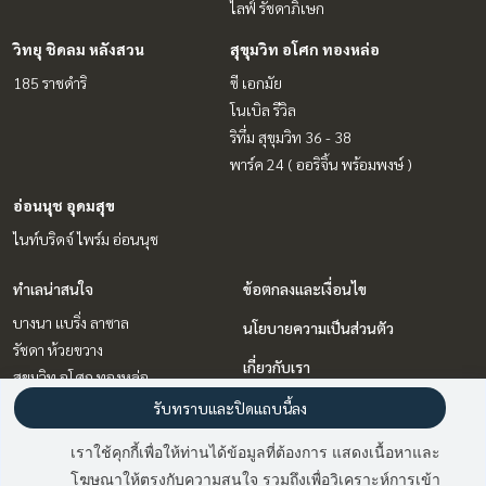
ไลฟ์ รัชดาภิเษก
วิทยุ ชิดลม หลังสวน
สุขุมวิท อโศก ทองหล่อ
185 ราชดำริ
ซี เอกมัย
โนเบิล รีวิล
ริทึ่ม สุขุมวิท 36 - 38
พาร์ค 24 ( ออริจิ้น พร้อมพงษ์ )
อ่อนนุช อุดมสุข
ไนท์บริดจ์ ไพร์ม อ่อนนุช
ทำเลน่าสนใจ
ข้อตกลงและเงื่อนไข
บางนา แบริ่ง ลาซาล
นโยบายความเป็นส่วนตัว
รัชดา ห้วยขวาง
เกี่ยวกับเรา
สุขุมวิท อโศก ทองหล่อ
ลาดพร้าว เซ็นทรัลลาดพร้าว
วิธีการฝากขาย-เช่า
รับทราบและปิดแถบนี้ลง
อ่อนนุช อุดมสุข
ติดต่อ
เราใช้คุกกี้เพื่อให้ท่านได้ข้อมูลที่ต้องการ แสดงเนื้อหาและ
วิทยุ ชิดลม หลังสวน
โฆษณาให้ตรงกับความสนใจ รวมถึงเพื่อวิเคราะห์การเข้า
พระราม 9 เพชรบุรีตัดใหม่ RCA