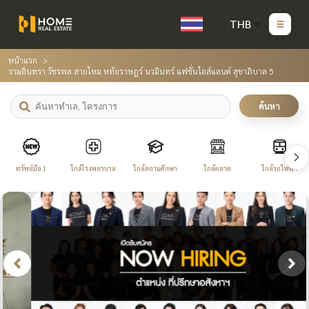
THB
หน้าแรก
รามอินทรา วัชรพล สายไหม หทัยราษฎร์ นวมินทร์ แฟชั่นไอส์แลนด์ สุขาภิบาล 5
ค้นหา
ทรัพย์มือ 1
ใกล้โรงพยาบาล
ใกล้สถานศึกษา
ใกล้ตลาด
ใกล้รถไฟฟ้า