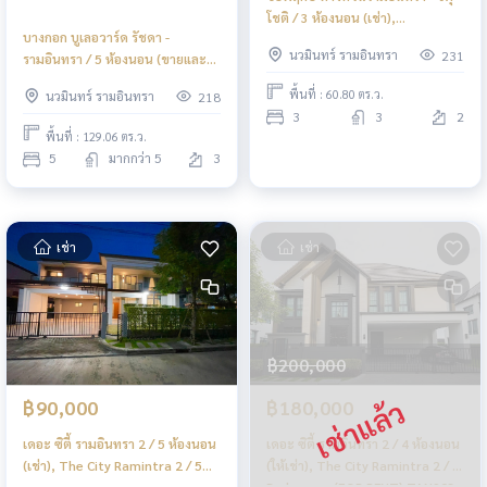
โชติ / 3 ห้องนอน (เช่า),
บางกอก บูเลอวาร์ด รัชดา -
Chaiyaphruek Ramindra
นวมินทร์ รามอินทรา
231
รามอินทรา / 5 ห้องนอน (ขายและ
Expressway - ChatuChot / 3
เช่า), Bangkok Boulevard
Bedrooms (FOR RENT) AMPK029
พื้นที่ : 60.80 ตร.ว.
นวมินทร์ รามอินทรา
218
Ratchada - Ramintra / 5
3
3
2
Bedrooms (SALE &amp;
พื้นที่ : 129.06 ตร.ว.
AVAILABLE) FAHS020
5
มากกว่า 5
3
เช่า
เช่า
฿200,000
฿90,000
฿180,000
เดอะ ซิตี้ รามอินทรา 2 / 5 ห้องนอน
เดอะ ซิตี้ รามอินทรา 2 / 4 ห้องนอน
(เช่า), The City Ramintra 2 / 5
(ให้เช่า), The City Ramintra 2 / 4
Bedrooms (FOR RENT) PINP056
Bedrooms (FOR RENT) TAN903