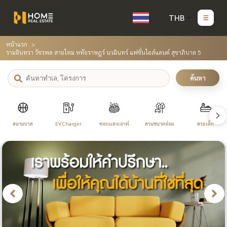
THB
หน้าแรก
รามอินทรา วัชรพล สายไหม หทัยราษฎร์ นวมินทร์ แฟชั่นไอส์แลนด์ สุขาภิบาล 5
ค้นหา
สนามบาส
EV Charger
ชอบแฮงเอาท์
สวนขนาดย่อม
สระเด็ก