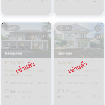
เช่า
เช่า
฿180,000
฿50,000
฿150,000
฿48,000
บ้านเดี่ยว บุราสิริ วัชรพล / 5 ห้อง
บ้านเดี่ยว ชัยพฤกษ์ วัชรพล / 4 ห้อง
นอน (ให้เช่า), Burasiri
นอน (ขาย), Chaiyapruek
Watcharapol / Detached House
Watcharapol / Detached House
นวมินทร์ รามอินทรา
นวมินทร์ รามอินทรา
887
511
5 Bedrooms (FOR RENT)
4 Bedrooms (FOR RENT)
TAN630
FEW123
พื้นที่ : 119.80 ตร.ว.
พื้นที่ : 120.00 ตร.ว.
5
5
2
4
3
2