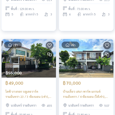
Boulevard Ratchada - Ramintra
Sukhapiban 5 / Detached House
2 / Single Family Home 5
6 Bedrooms (FOR RENT)
พื้นที่ : 129.00 ตร.ว.
พื้นที่ : 73.00 ตร.ว.
Bedrooms (FOR RENT) TAN525
TAN346
5
มากกว่า 5
3
6
มากกว่า 5
3
เช่า
เช่า
฿55,000
฿49,000
฿70,000
ไลฟ์ บางกอก บลูเลอวาร์ด
บ้านเดี่ยว เสนา พาร์ค แกรนด์
รามอินทรา 23 / 3 ห้องนอน (เช่า),
รามอินทรา / 4 ห้องนอน (ให้เช่า),
Life Bangkok Boulevard
Sena Park Grand Ramindra /
นวมินทร์ รามอินทรา
นวมินทร์ รามอินทรา
455
507
Ramintra 23 / 3 Bedrooms (FOR
Detached House 4 Bedrooms
RENT) TAN847
(FOR RENT) TAN696
พื้นที่ : 50.80 ตร.ว.
พื้นที่ : 71.80 ตร.ว.