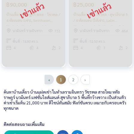
฿90,000
฿25,000
บ้านเดี่ยว เศรษฐสิริ พหล - วัชรพล /
บ้านเดี่ยว ลลิล วัชรพล - สุขาภิบาล 5
4 ห้องนอน (เช่า), Setthasiri
/ 4 ห้องนอน (ให้เช่า), Lalin
Phahol - Watcharapol /
Watcharapol - Sukhapiban 5 /
นวมินทร์ รามอินทรา
นวมินทร์ รามอินทรา
751
484
Detached House 4 Bedrooms
Detached House 4 Bedrooms
(FOR RENT) TAN618
(FOR RENT) FEW070
พื้นที่ : 74.80 ตร.ว.
พื้นที่ : 52.50 ตร.ว.
4
4
2
4
3
2
‹
1
2
›
ค้นหาบ้านเดี่ยว บ้านแฝดเช่า ในทำเลรามอินทรา วัชรพล สายไหม หทัย
ราษฎร์ นวมินทร์ แฟชั่นไอส์แลนด์ สุขาภิบาล 5 พื้นที่กว้างขวาง เป็นส่วนตัว
ค่าเช่าเริ่มต้น 21,000 บาท ดีไซน์ทันสมัย ฟังก์ชันครบ เหมาะกับครอบครัว
ทุกขนาด
ติดต่อสอบถามเพิ่มเติม