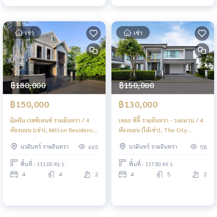
เช่า
เช่า
฿180,000
฿150,000
฿150,000
฿130,000
มิลตัน เรสซิเดนซ์ รามอินทรา / 4
เดอะ ซิตี้ รามอินทรา - วงแหวน / 4
ห้องนอน (เช่า), Milton Residence
ห้องนอน (ให้เช่า), The City
Ramintra / 4 Bedrooms (RENT)
Ramintra - Wongwaen / 4
นวมินทร์ รามอินทรา
นวมินทร์ รามอินทรา
665
58
TAN375
Bedrooms (FOR RENT) TAN873
พื้นที่ : 111.00 ตร.ว.
พื้นที่ : 117.80 ตร.ว.
4
4
2
4
5
2