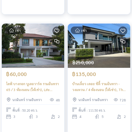
เช่า
เช่า
฿250,000
฿60,000
฿135,000
ไลฟ์ บางกอก บูเลอวาร์ด รามอินทรา
บ้านเดี่ยว เดอะ ซิตี้ รามอินทรา -
65 / 3 ห้องนอน (ให้เช่า), Life
วงแหวน / 4 ห้องนอน (ให้เช่า), The
Bangkok Boulevard Ramintra 65
City Ramintra - Wongwaen /
นวมินทร์ รามอินทรา
นวมินทร์ รามอินทรา
48
728
/ 3 Bedrooms (FOR RENT)
Detached House 4 Bedrooms
TAN904
(FOR RENT) TAN738
พื้นที่ : 50.20 ตร.ว.
พื้นที่ : 111.50 ตร.ว.
3
3
2
4
5
2