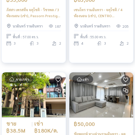
ภัสสร เพรสทีจ จตุโชติ - วัชรพล / 3
เซนโทร รามอินทรา - จตุโชติ / 4
ห้องนอน (เช่า), Passorn Prestige
ห้องนอน (เช่า), CENTRO
Chatuchot - Watcharapol / 3
RAMINDRA - CHATUCHOT / 4
นวมินทร์ รามอินทรา
นวมินทร์ รามอินทรา
187
205
Bedrooms (FOR RENT) AMPK041
Bedrooms (FOR RENT) AMPK032
พื้นที่ : 57.00 ตร.ว.
พื้นที่ : 55.00 ตร.ว.
3
3
2
4
3
2
ขาย/เช่า
เช่า
ขาย
|
เช่า
฿50,000
฿38.5M
฿180K/ด.
ชัยพฤกษ์ ทางด่วนรามอินทรา - จตุ