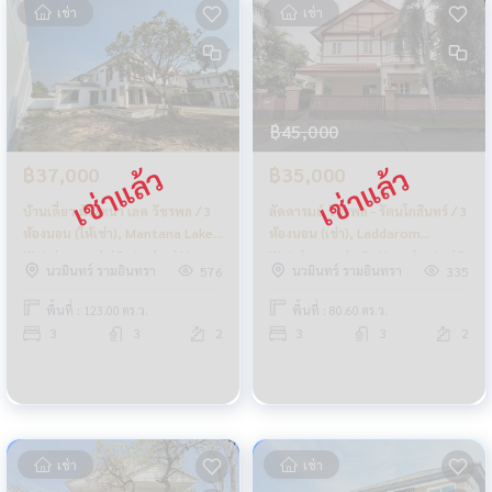
เช่า
เช่า
฿45,000
฿37,000
฿35,000
บ้านเดี่ยว มัณฑนา เลค วัชรพล / 3
ลัดดารมย์ วัชรพล - รัตนโกสินทร์ / 3
ห้องนอน (ให้เช่า), Mantana Lake
ห้องนอน (เช่า), Laddarom
Watcharapol / Detached House
Watcharapol - Rattanakosin / 3
นวมินทร์ รามอินทรา
นวมินทร์ รามอินทรา
576
335
3 Bedrooms (FOR RENT)
Bedrooms (FOR RENT) FEW268
FEW079
พื้นที่ : 123.00 ตร.ว.
พื้นที่ : 80.60 ตร.ว.
3
3
2
3
3
2
เช่า
เช่า