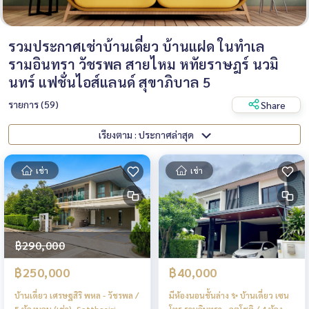
รวมประกาศเช่าบ้านเดี่ยว บ้านแฝด ในทำเล
รามอินทรา วัชรพล สายไหม หทัยราษฎร์ นวมิ
นทร์ แฟชั่นไอส์แลนด์ สุขาภิบาล 5
รายการ (59)
Share
เรียงตาม : ประกาศล่าสุด
เช่า
เช่า
฿290,000
฿250,000
฿40,000
บ้านเดี่ยว เศรษฐสิริ พหล - วัชรพล /
มีห้องนอนชั้นล่าง ✨ บ้านเดี่ยว เซน
5 ห้องนอน (เช่า), Setthasiri
โทร รามอินทรา - จตุโชติ / 4 ห้อง