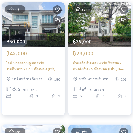
เช่า
เช่า
฿50,000
฿35,000
฿42,000
฿28,000
ไลฟ์ บางกอก บลูเลอวาร์ด
บ้านลลิล อินเดอะพาร์ค วัชรพล -
รามอินทรา 23 / 3 ห้องนอน (เช่า),
พหลโยธิน / 5 ห้องนอน (เช่า), Baan
Life Bangkok Boulevard
Lalin In The Park Watcharapol -
นวมินทร์ รามอินทรา
นวมินทร์ รามอินทรา
180
207
Ramintra 23 / 3 Bedrooms (FOR
Paholyothin / 5 Bedrooms (FOR
RENT) TAN892
RENT) TAN885
พื้นที่ : 50.08 ตร.ว.
พื้นที่ : 99.98 ตร.ว.
3
3
2
5
4
2
เช่า
เช่า