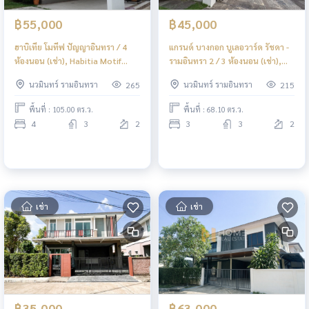
฿55,000
฿45,000
ฮาบิเทีย โมทีฟ ปัญญาอินทรา / 4
แกรนด์ บางกอก บูเลอวาร์ด รัชดา -
ห้องนอน (เช่า), Habitia Motif
รามอินทรา 2 / 3 ห้องนอน (เช่า),
Panyaintra / 4 Bedrooms (FOR
Grand Bangkok Boulevard
นวมินทร์ รามอินทรา
นวมินทร์ รามอินทรา
265
215
RENT) PINP055
Ratchada - Ramindra 2 / 3
Bedrooms (FOR RENT) MNT050
พื้นที่ : 105.00 ตร.ว.
พื้นที่ : 68.10 ตร.ว.
4
3
2
3
3
2
เช่า
เช่า
฿35,000
฿63,000