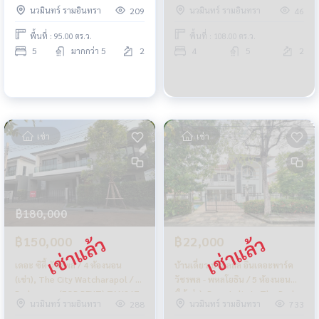
นวมินทร์ รามอินทรา
นวมินทร์ รามอินทรา
209
46
พื้นที่ : 95.00 ตร.ว.
พื้นที่ : 108.00 ตร.ว.
5
มากกว่า 5
2
4
5
2
เช่า
เช่า
฿180,000
฿150,000
฿22,000
เดอะ ซิตี้ วัชรพล / 4 ห้องนอน
บ้านเดี่ยว บ้านลลิล อินเดอะพาร์ค
(เช่า), The City Watcharapol / 4
วัชรพล - พหลโยธิน / 5 ห้องนอน
Bedrooms (FOR RENT) TAN867
(ให้เช่า), Baan Lalin In The Park
นวมินทร์ รามอินทรา
นวมินทร์ รามอินทรา
288
733
Watcharapol - Paholyothin /