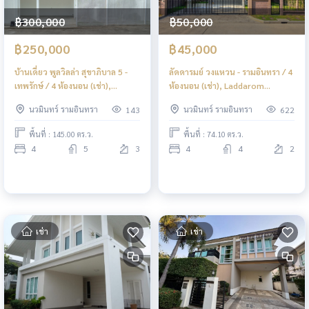
฿300,000
฿50,000
฿250,000
฿45,000
บ้านเดี่ยว พูลวิลล่า สุขาภิบาล 5 -
ลัดดารมย์ วงแหวน - รามอินทรา / 4
เทพรักษ์ / 4 ห้องนอน (เช่า),
ห้องนอน (เช่า), Laddarom
Detached House Pool Villa
Wongwaen - Ramintra / 4
นวมินทร์ รามอินทรา
นวมินทร์ รามอินทรา
143
622
Sukhapiban 5 - Theparak /
Bedrooms (RENT) TAN587
Detached House 4 Bedrooms
พื้นที่ : 145.00 ตร.ว.
พื้นที่ : 74.10 ตร.ว.
(FOR RENT) TAN722
4
5
3
4
4
2
เช่า
เช่า