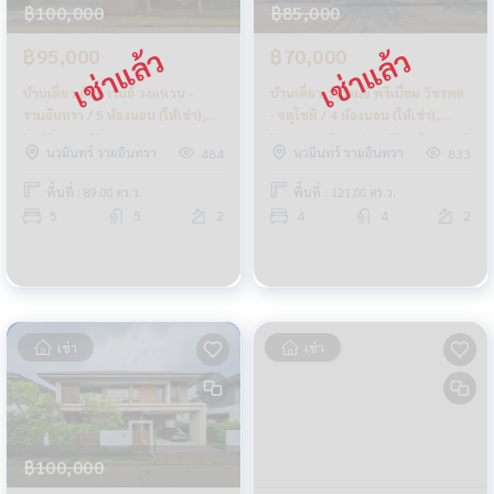
฿100,000
฿85,000
฿95,000
฿70,000
บ้านเดี่ยว ลัดดารมย์ วงแหวน -
บ้านเดี่ยว วรารมย์ พรีเมี่ยม วัชรพล
รามอินทรา / 5 ห้องนอน (ให้เช่า),
- จตุโชติ / 4 ห้องนอน (ให้เช่า),
Laddarom Wongwaen -
Vararom Premium Watcharapol
นวมินทร์ รามอินทรา
นวมินทร์ รามอินทรา
484
833
Ramintra / Detached House 5
- Chatuchot / Detached House
Bedrooms (FOR RENT) TAN499
4 Bedrooms (FOR RENT)
พื้นที่ : 89.00 ตร.ว.
พื้นที่ : 121.00 ตร.ว.
TAN546
5
5
2
4
4
2
เช่า
เช่า
฿100,000