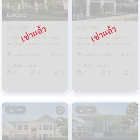
฿30,000
฿21,000
฿35,000
อารีน่า พาร์ค ชวนชื่น ซิตี้ / 4 ห้อง
บ้านเดี่ยว เนเบอร์โฮม วัชรพล / 4
นอน (ให้เช่า), Arina Park Chuan
ห้องนอน (ให้เช่า), Neighborhome
Chuen City / 4 Bedrooms (FOR
Watcharaphon / Detached
นวมินทร์ รามอินทรา
นวมินทร์ รามอินทรา
639
611
RENT) FEW156
House 4 Bedrooms (FOR RENT)
FEW072
พื้นที่ : 56.70 ตร.ว.
พื้นที่ : 65.00 ตร.ว.
4
2
2
4
3
2
เช่า
เช่า