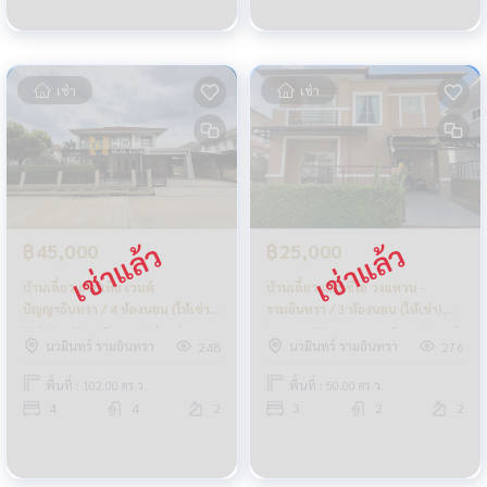
เช่า
เช่า
฿45,000
฿25,000
บ้านเดี่ยว ฮาบิเทีย เวนต์
บ้านเดี่ยว แลนซีโอ วงแหวน -
ปัญญาอินทรา / 4 ห้องนอน (ให้เช่า),
รามอินทรา / 3 ห้องนอน (ให้เช่า),
Habitia Vent Panyaindra /
Lanceo Wongwaen - Ramintra /
นวมินทร์ รามอินทรา
นวมินทร์ รามอินทรา
248
276
Detached House 4 Bedrooms
Detached House 3 Bedrooms
(FOR RENT) BEAM027
(FOR RENT) BEAM059
พื้นที่ : 102.00 ตร.ว.
พื้นที่ : 50.00 ตร.ว.
4
4
2
3
2
2