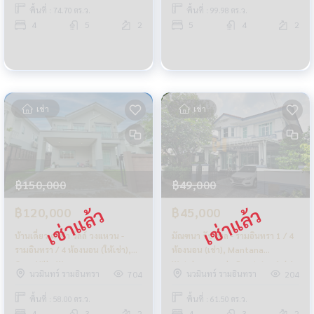
Detached House 5 Bedrooms
พื้นที่ : 74.70 ตร.ว.
พื้นที่ : 99.98 ตร.ว.
(FOR RENT) TAN885
4
5
2
5
4
2
เช่า
เช่า
฿150,000
฿49,000
฿120,000
฿45,000
บ้านเดี่ยว คาซ่า วิลล์ วงแหวน -
มัณฑนา วัชรพล - รามอินทรา 1 / 4
รามอินทรา / 4 ห้องนอน (ให้เช่า),
ห้องนอน (เช่า), Mantana
Casa Ville Wongwaen -
Watcharaopol - Ramintra 1 / 4
นวมินทร์ รามอินทรา
นวมินทร์ รามอินทรา
704
204
Ramintra / Detached House 4
Bedrooms (FOR RENT) TAN868
Bedrooms (FOR RENT) TAN745
พื้นที่ : 58.00 ตร.ว.
พื้นที่ : 61.50 ตร.ว.
4
3
2
4
3
2