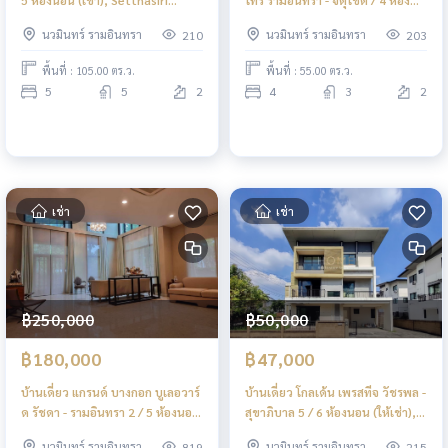
Phahol - Watcharapol / 5
นอน (เช่า), Centro Ramindra -
นวมินทร์ รามอินทรา
นวมินทร์ รามอินทรา
210
203
Bedrooms (FOR RENT) TAN889
Chatuchot / Detached House 4
Bedrooms (FOR RENT) TAN709
พื้นที่ : 105.00 ตร.ว.
พื้นที่ : 55.00 ตร.ว.
5
5
2
4
3
2
เช่า
เช่า
฿250,000
฿50,000
฿180,000
฿47,000
บ้านเดี่ยว แกรนด์ บางกอก บูเลอวาร์
บ้านเดี่ยว โกลเด้น เพรสทีจ วัชรพล -
ด รัชดา - รามอินทรา 2 / 5 ห้องนอน
สุขาภิบาล 5 / 6 ห้องนอน (ให้เช่า),
(ให้เช่า), Grand Bangkok
Golden Prestige Watcharapol -
นวมินทร์ รามอินทรา
นวมินทร์ รามอินทรา
819
215