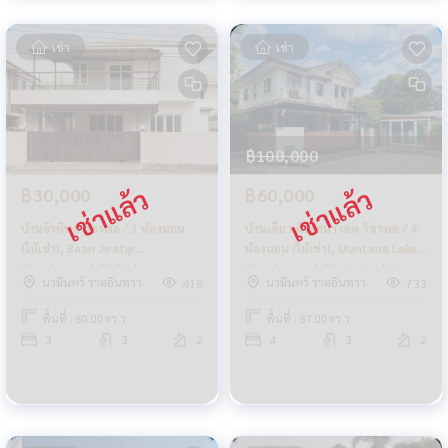
เช่า
เช่า
฿100,000
฿30,000
฿60,000
บ้านจิรทิพย์ วัชรพล / 3 ห้องนอน
บ้านเดี่ยว มัณฑนา เลค วัชรพล / 4
(ให้เช่า), Baan Jiratip
ห้องนอน (ให้เช่า), Mantana Lake
Watcharapol / 3 Bedrooms
Watcharapol / Detached House
นวมินทร์ รามอินทรา
นวมินทร์ รามอินทรา
418
733
(FOR RENT) FEW225
4 Bedrooms (FOR RENT)
FEW008
พื้นที่ : 60.00 ตร.ว.
พื้นที่ : 87.00 ตร.ว.
3
3
2
4
3
2