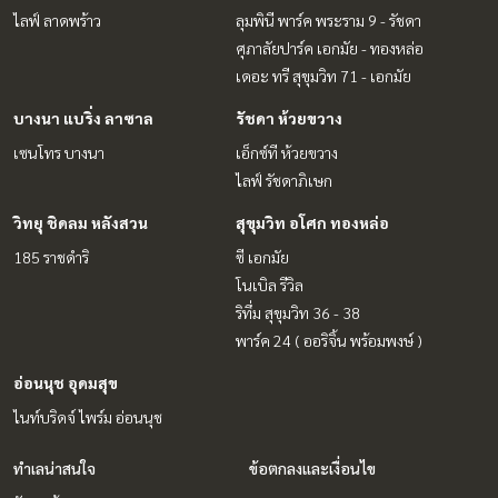
ไลฟ์ ลาดพร้าว
ลุมพินี พาร์ค พระราม 9 - รัชดา
ศุภาลัยปาร์ค เอกมัย - ทองหล่อ
เดอะ ทรี สุขุมวิท 71 - เอกมัย
บางนา แบริ่ง ลาซาล
รัชดา ห้วยขวาง
เซนโทร บางนา
เอ็กซ์ที ห้วยขวาง
ไลฟ์ รัชดาภิเษก
วิทยุ ชิดลม หลังสวน
สุขุมวิท อโศก ทองหล่อ
185 ราชดำริ
ซี เอกมัย
โนเบิล รีวิล
ริทึ่ม สุขุมวิท 36 - 38
พาร์ค 24 ( ออริจิ้น พร้อมพงษ์ )
อ่อนนุช อุดมสุข
ไนท์บริดจ์ ไพร์ม อ่อนนุช
ทำเลน่าสนใจ
ข้อตกลงและเงื่อนไข