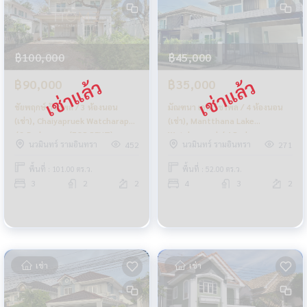
฿100,000
฿45,000
฿90,000
฿35,000
ชัยพฤกษ์ วัชรพล / 3 ห้องนอน
มัณฑนา เลค วัชรพล / 4 ห้องนอน
(เช่า), Chaiyapruek Watcharapol
(เช่า), Mantthana Lake
/ 3 Bedrooms (FOR RENT)
Watcharapol / 4 Bedrooms
นวมินทร์ รามอินทรา
นวมินทร์ รามอินทรา
452
271
FEW143
(FOR RENT) FEW203
พื้นที่ : 101.00 ตร.ว.
พื้นที่ : 52.00 ตร.ว.
3
2
2
4
3
2
เช่า
เช่า