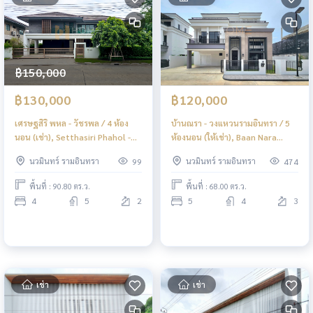
฿150,000
฿130,000
฿120,000
เศรษฐสิริ พหล - วัชรพล / 4 ห้อง
บ้านณรา - วงแหวนรามอินทรา / 5
นอน (เช่า), Setthasiri Phahol -
ห้องนอน (ให้เช่า), Baan Nara
Watcharapol / 4 Bedrooms
Wongwaen - Ramintra / 5
นวมินทร์ รามอินทรา
นวมินทร์ รามอินทรา
99
474
(FOR RENT) TAN866
Bedrooms (FOR RENT) TAN769
พื้นที่ : 90.80 ตร.ว.
พื้นที่ : 68.00 ตร.ว.
4
5
2
5
4
3
เช่า
เช่า