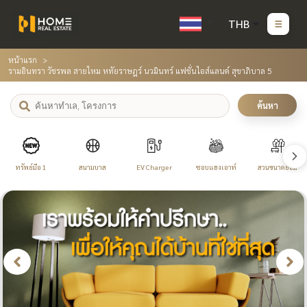
THB
หน้าแรก
รามอินทรา วัชรพล สายไหม หทัยราษฎร์ นวมินทร์ แฟชั่นไอส์แลนด์ สุขาภิบาล 5
ค้นหา
ทรัพย์มือ 1
สนามบาส
EV Charger
ชอบแฮงเอาท์
สวนขนาดย่อม