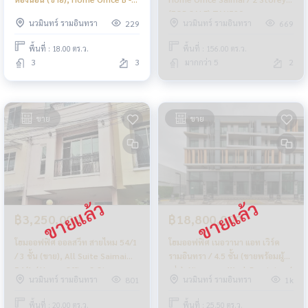
Avenue Watcharapol / 3
(FOR SALE) TAN590
นวมินทร์ รามอินทรา
นวมินทร์ รามอินทรา
229
669
Bedrooms (FOR SALE) DIT037
พื้นที่ : 18.00 ตร.ว.
พื้นที่ : 156.00 ตร.ว.
3
3
มากกว่า 5
2
ขาย
ขาย
฿3,250,000
฿18,800,000
โฮมออฟฟิศ ออลสวีท สายไหม 54/1
โฮมออฟฟิศ เนอวานา แอท เวิร์ค
/ 3 ชั้น (ขาย), All Suite Saimai
รามอินทรา / 4.5 ชั้น (ขายพร้อมผู้
54/1 / Home Office 3 Storey
เช่า), Nirvana @Work Ramintra /
นวมินทร์ รามอินทรา
นวมินทร์ รามอินทรา
801
1k
(FOR SALE) FEW128
4.5 Storey (SALE WITH TENANT)
COF468
พื้นที่ : 20.00 ตร.ว.
พื้นที่ : 25.50 ตร.ว.