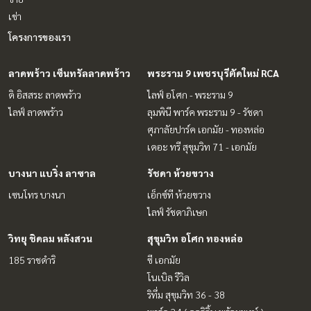
เช่า
โครงการของเรา
ลาดพร้าว เซ็นทรัลลาดพร้าว
พระราม 9 เพชรบุรีตัดใหม่ RCA
ดิ อิสสระ ลาดพร้าว
ไลฟ์ อโศก - พระราม 9
ไลฟ์ ลาดพร้าว
ลุมพินี พาร์ค พระราม 9 - รัชดา
ศุภาลัยปาร์ค เอกมัย - ทองหล่อ
เดอะ ทรี สุขุมวิท 71 - เอกมัย
บางนา แบริ่ง ลาซาล
รัชดา ห้วยขวาง
เซนโทร บางนา
เอ็กซ์ที ห้วยขวาง
ไลฟ์ รัชดาภิเษก
วิทยุ ชิดลม หลังสวน
สุขุมวิท อโศก ทองหล่อ
185 ราชดำริ
ซี เอกมัย
โนเบิล รีวิล
ริทึ่ม สุขุมวิท 36 - 38