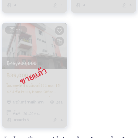
4
3
4
4
ขาย
฿49,900,000
฿39,000,000
โฮมออฟฟิศ นวมินทร์ 111 แยก 15-
4 / 4 ชั้น (ขาย), Home Office
Nawamin 111 Yaek 15-4 / 4
นวมินทร์ รามอินทรา
498
Storey (FOR SALE) HL1396
พื้นที่ : 261.00 ตร.ว.
มากกว่า 5
4