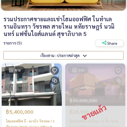
รวมประกาศขายและเช่าโฮมออฟฟิศ ในทำเล
รามอินทรา วัชรพล สายไหม หทัยราษฎร์ นวมิ
นทร์ แฟชั่นไอส์แลนด์ สุขาภิบาล 5
รายการ (5)
Share
เรียงตาม : ประกาศล่าสุด
ขาย
ขาย
฿30,000,000
฿5,400,000
฿28,900,000
โฮมออฟฟิศ บี - อเวนิว วัชรพล / 3
โฮมออฟฟิศ สายไหม / 2 ชั้น (ขาย),
ห้องนอน (ขาย), Home Office B -
Home Office Saimai / 2 Storey