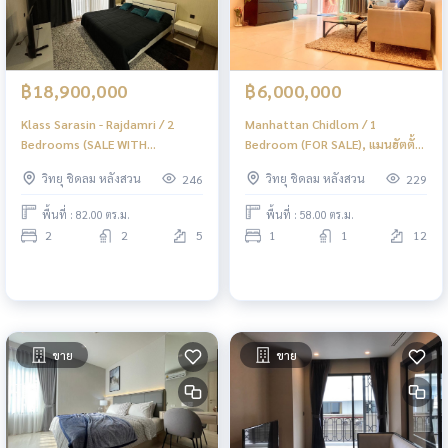
฿18,900,000
฿6,000,000
Klass Sarasin - Rajdamri / 2
Manhattan Chidlom / 1
Bedrooms (SALE WITH
Bedroom (FOR SALE), แมนฮัตตั้น
TENENT), คลาส สารสิน - ราชดำริ /
ชิดลม / 1 ห้องนอน (ขาย) BJ072
วิทยุ ชิดลม หลังสวน
วิทยุ ชิดลม หลังสวน
246
229
2 ห้องนอน (ขายพร้อมผู้เช่า) BL062
พื้นที่ : 82.00 ตร.ม.
พื้นที่ : 58.00 ตร.ม.
2
2
5
1
1
12
ขาย
ขาย