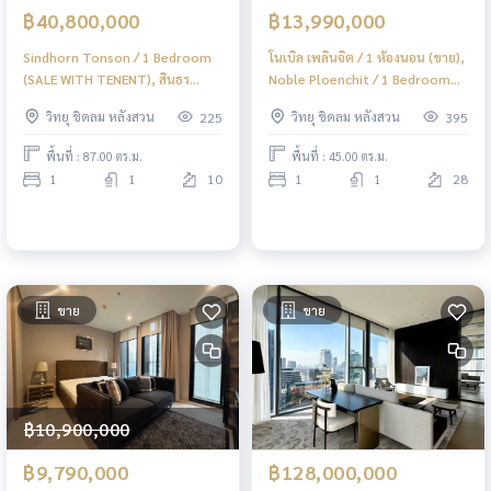
฿40,800,000
฿13,990,000
Sindhorn Tonson / 1 Bedroom
โนเบิล เพลินจิต / 1 ห้องนอน (ขาย),
(SALE WITH TENENT), สินธร
Noble Ploenchit / 1 Bedroom
ต้นสน / 1 ห้องนอน (ขายพร้อมผู้
(FOR SALE) DO646
วิทยุ ชิดลม หลังสวน
วิทยุ ชิดลม หลังสวน
225
395
เช่า) BJ021
พื้นที่ : 87.00 ตร.ม.
พื้นที่ : 45.00 ตร.ม.
1
1
10
1
1
28
ขาย
ขาย
฿10,900,000
฿9,790,000
฿128,000,000