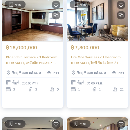
ขาย
ขาย
฿18,000,000
฿7,800,000
Ploenchit Terrace / 3 Bedroom
Life One Wireless / 1 Bedroom
(FOR SALE), เพลินจิต เทอเรส / 3
(FOR SALE), ไลฟ์ วัน ไวร์เลส / 1
ห้องนอน (ขาย) BJ115
ห้องนอน (ขาย) BJ111
วิทยุ ชิดลม หลังสวน
วิทยุ ชิดลม หลังสวน
233
283
พื้นที่ : 230.00 ตร.ม.
พื้นที่ : 36.00 ตร.ม.
3
3
5
1
1
21
ขาย
ขาย