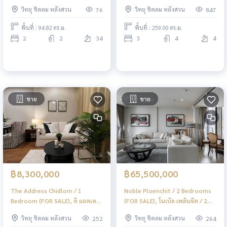
ลุมพินี / 2 ห้องนอน (ขายพร้อมผู้
3 ห้องนอน (ขาย) NONT004
วิทยุ ชิดลม หลังสวน
วิทยุ ชิดลม หลังสวน
76
847
เช่า) NES002
พื้นที่ : 94.82 ตร.ม.
พื้นที่ : 259.00 ตร.ม.
2
2
34
3
4
4
ขาย
ขาย
฿8,300,000
฿65,500,000
The Address Chidlom / 1
Noble Ploenchit / 2 Bedrooms
Bedroom (FOR SALE), ดิ แอดเดรส
(FOR SALE), โนเบิล เพลินจิต / 2
ชิดลม / 1 ห้องนอน (ขาย) BJ106
ห้องนอน (ขาย) BJ019
วิทยุ ชิดลม หลังสวน
วิทยุ ชิดลม หลังสวน
252
264