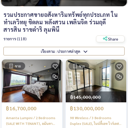
รวมประกาศขายอสังหาริมทรัพย์ทุกประเภท ใน
ทำเลวิทยุ ชิดลม หลังสวน เพลินจิต ร่วมฤดี
สารสิน ราชดำริ ลุมพินี
รายการ (118)
Share
เรียงตาม : ประกาศล่าสุด
ขาย
ขาย
฿145,000,000
฿16,700,000
฿130,000,000
Amanta Lumpini / 2 Bedrooms
98 Wireless / 3 Bedrooms
(SALE WITH TENANT), อมันตา
Duplex (SALE), ไนน์ตี้เอท ไวร์เลส /