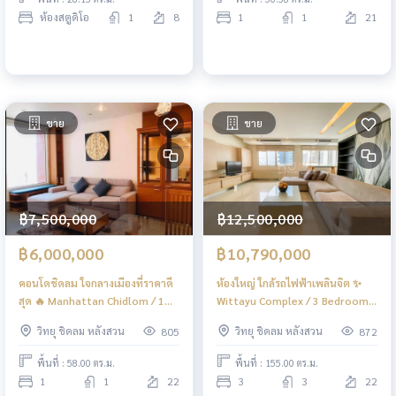
วาร์ด / 1 ห้องนอน (ขาย) DO730
ห้องสตูดิโอ
1
8
1
1
21
ขาย
ขาย
฿7,500,000
฿12,500,000
฿6,000,000
฿10,790,000
คอนโดชิดลม ใจกลางเมืองที่ราคาดี
ห้องใหญ่ ใกล้รถไฟฟ้าเพลินจิต ✨
สุด 🔥 Manhattan Chidlom / 1
Wittayu Complex / 3 Bedrooms
Bedroom (FOR SALE), แมนฮัตตัน
(FOR SALE), วิทยุ คอมเพล็กซ์ / 3
วิทยุ ชิดลม หลังสวน
วิทยุ ชิดลม หลังสวน
805
872
ชิดลม / 1 ห้องนอน (ขาย) DO470
ห้องนอน (ขาย) DO349
พื้นที่ : 58.00 ตร.ม.
พื้นที่ : 155.00 ตร.ม.
1
1
22
3
3
22