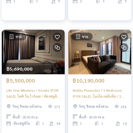
1
1
5
2
3
5
ขาย
ขาย
฿5,690,000
฿5,500,000
฿10,190,000
Life One Wireless / Studio (FOR
Noble Ploenchit / 1 Bedroom
SALE), ไลฟ์ วัน ไวร์เลส / ห้องสตูดิ
(FOR SALE), โนเบิล เพลินจิต / 1
โอ (ขาย) BJ006
ห้องนอน (ขาย) BJ005
วิทยุ ชิดลม หลังสวน
วิทยุ ชิดลม หลังสวน
272
256
พื้นที่ : 28.00 ตร.ม.
พื้นที่ : 45.00 ตร.ม.
ห้องสตูดิโอ
1
34
1
1
14