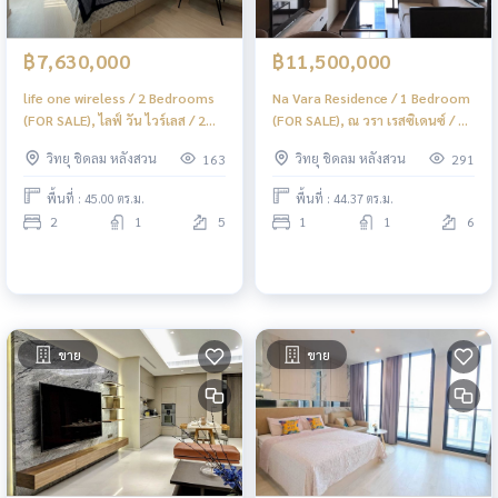
฿7,630,000
฿11,500,000
life one wireless / 2 Bedrooms
Na Vara Residence / 1 Bedroom
(FOR SALE), ไลฟ์ วัน ไวร์เลส / 2
(FOR SALE), ณ วรา เรสซิเดนซ์ / 1
ห้องนอน (ขาย) BJ048
ห้องนอน (ขาย) BJ020
วิทยุ ชิดลม หลังสวน
วิทยุ ชิดลม หลังสวน
163
291
พื้นที่ : 45.00 ตร.ม.
พื้นที่ : 44.37 ตร.ม.
2
1
5
1
1
6
ขาย
ขาย