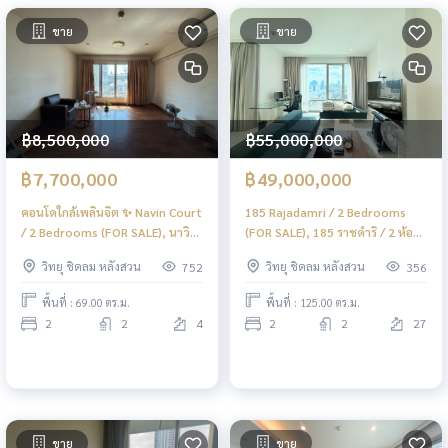
ขาย
ขาย
฿8,500,000
฿55,000,000
฿7,700,000
฿49,000,000
คอนโดใกล้เพลินจิต ✨ Navin Court
185 Rajadamri / 2 Bedrooms
/ 2 Bedrooms (FOR SALE), นาวิน
(FOR SALE), 185 ราชดำริ / 2 ห้อง
คอร์ท / 2 ห้องนอน (ขาย) DO522
นอน (ขาย) DO749
วิทยุ ชิดลม หลังสวน
วิทยุ ชิดลม หลังสวน
752
356
พื้นที่ : 69.00 ตร.ม.
พื้นที่ : 125.00 ตร.ม.
2
2
4
2
2
27
ขาย
ขาย