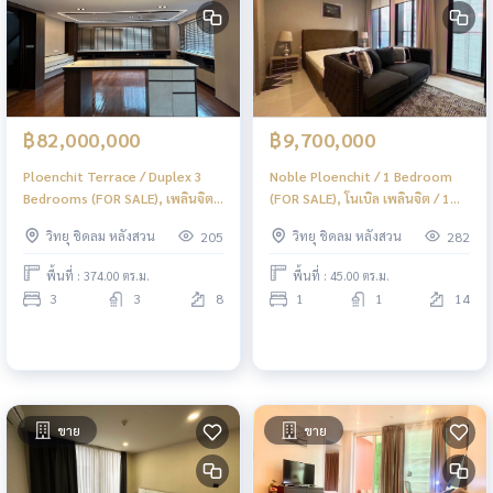
฿82,000,000
฿9,700,000
Ploenchit Terrace / Duplex 3
Noble Ploenchit / 1 Bedroom
Bedrooms (FOR SALE), เพลินจิต
(FOR SALE), โนเบิล เพลินจิต / 1
เทอเรส / ดูเพล็กซ์ 3 ห้องนอน (ขาย)
ห้องนอน (ขาย) VL028
วิทยุ ชิดลม หลังสวน
วิทยุ ชิดลม หลังสวน
205
282
BJ103
พื้นที่ : 374.00 ตร.ม.
พื้นที่ : 45.00 ตร.ม.
3
3
8
1
1
14
ขาย
ขาย