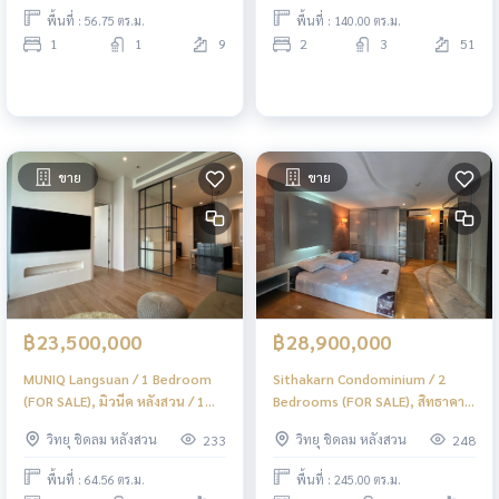
พื้นที่ : 56.75 ตร.ม.
พื้นที่ : 140.00 ตร.ม.
1
1
9
2
3
51
ขาย
ขาย
฿23,500,000
฿28,900,000
MUNIQ Langsuan / 1 Bedroom
Sithakarn Condominium / 2
(FOR SALE), มิวนีค หลังสวน / 1
Bedrooms (FOR SALE), สิทธาคาร
ห้องนอน (ขาย) BJ105
คอนโดมิเนียม / 2 ห้องนอน (ขาย)
วิทยุ ชิดลม หลังสวน
วิทยุ ชิดลม หลังสวน
233
248
BJ033
พื้นที่ : 64.56 ตร.ม.
พื้นที่ : 245.00 ตร.ม.