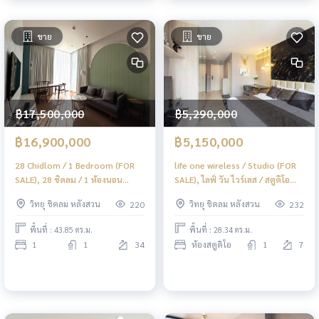
ขาย
ขาย
฿17,500,000
฿5,290,000
฿16,900,000
฿5,150,000
28 Chidlom / 1 Bedroom (FOR
life one wireless / Studio (FOR
SALE), 28 ชิดลม / 1 ห้องนอน
SALE), ไลฟ์ วัน ไวร์เลส / สตูดิโอ
(ขาย) BJ011
(ขาย) BJ008
วิทยุ ชิดลม หลังสวน
วิทยุ ชิดลม หลังสวน
220
232
พื้นที่ : 43.85 ตร.ม.
พื้นที่ : 28.34 ตร.ม.
1
1
34
ห้องสตูดิโอ
1
7