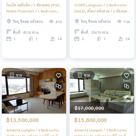
โนเบิล เพลินจิต / 1 ห้องนอน (ขาย),
SCOPE Langsuan / 2 Bedrooms
Noble Ploenchit / 1 Bedroom
(SALE), สโคป หลังสวน / 2 ห้องนอน
(FOR SALE) DO656
(ขาย) DO396
วิทยุ ชิดลม หลังสวน
วิทยุ ชิดลม หลังสวน
430
704
พื้นที่ : 45.00 ตร.ม.
พื้นที่ : 154.59 ตร.ม.
1
1
14
2
3
24
ขาย
ขาย
฿17,000,000
฿13,500,000
฿15,800,000
Amanta Lumpini / 2 Bedrooms
Amanta Lumpini / 2 Bedrooms
(FOR SALE), อมันตา ลุมพินี / 2 ห้อง
(FOR SALE), อมันตา ลุมพินี / 2 ห้อง