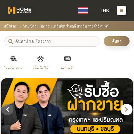
THB
หน้าแรก
วิทยุ ชิดลม หลังสวน เพลินจิต ร่วมฤดี สารสิน ราชดำริ ลุมพินี
ค้นหา
โควต้าต่างชาติ
เลี้ยงสัตว์ได้
เครื่องครัว