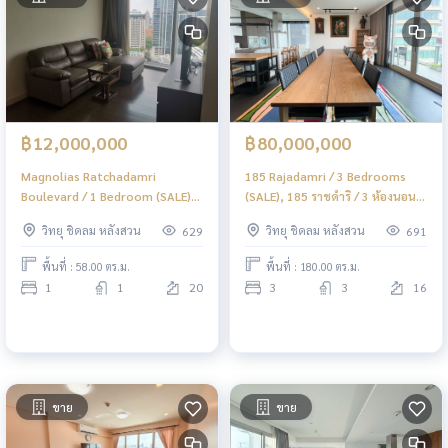
฿12,000,000
฿80,000,000
Magnolias Ratchadamri
185 Rajadamri / 3 Bedrooms
Boulevard / 1 Bedroom (SALE),
(SALE), 185 ราชดำริ / 3 ห้องนอน
แมกโนเลียส์ ราชดำริ บูเลอวาร์ด / 1
(ขาย) DO347
วิทยุ ชิดลม หลังสวน
วิทยุ ชิดลม หลังสวน
629
691
ห้องนอน (ขาย) DO378
พื้นที่ : 58.00 ตร.ม.
พื้นที่ : 180.00 ตร.ม.
1
1
20
3
3
16
ขาย
ขาย