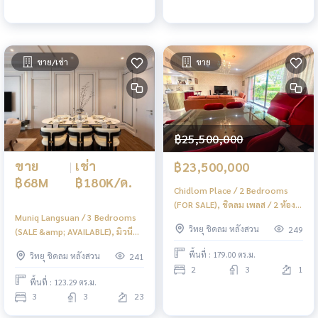
ขาย/เช่า
ขาย
฿25,500,000
ขาย
|
เช่า
฿23,500,000
฿68M
฿180K/ด.
Chidlom Place / 2 Bedrooms
(FOR SALE), ชิดลม เพลส / 2 ห้อง
Muniq Langsuan / 3 Bedrooms
นอน (ขาย) BJ017
วิทยุ ชิดลม หลังสวน
249
(SALE &amp; AVAILABLE), มิวนีค
หลังสวน / 3 ห้องนอน (ขายและเช่า)
พื้นที่ : 179.00 ตร.ม.
วิทยุ ชิดลม หลังสวน
241
BJ027
2
3
1
พื้นที่ : 123.29 ตร.ม.
3
3
23