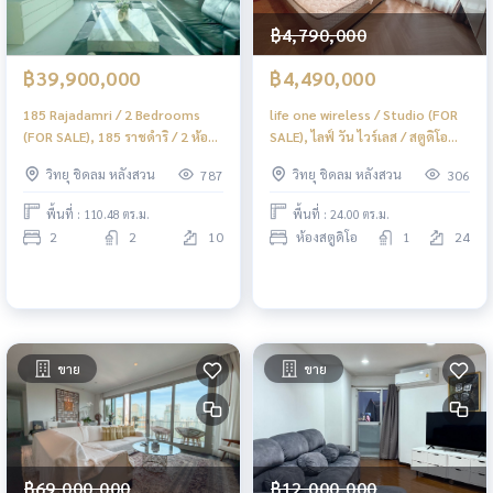
฿4,790,000
฿39,900,000
฿4,490,000
185 Rajadamri / 2 Bedrooms
life one wireless / Studio (FOR
(FOR SALE), 185 ราชดำริ / 2 ห้อง
SALE), ไลฟ์ วัน ไวร์เลส / สตูดิโอ
นอน (ขาย) DO461
(ขาย) DO728
วิทยุ ชิดลม หลังสวน
วิทยุ ชิดลม หลังสวน
787
306
พื้นที่ : 110.48 ตร.ม.
พื้นที่ : 24.00 ตร.ม.
2
2
10
ห้องสตูดิโอ
1
24
ขาย
ขาย
฿69,000,000
฿12,000,000