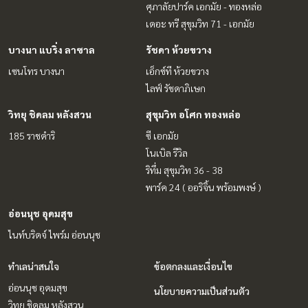
ศุภาลัยปาร์ค เอกมัย - ทองหล่อ
เดอะ ทรี สุขุมวิท 71 - เอกมัย
บางนา แบริ่ง ลาซาล
รัชดา ห้วยขวาง
เซนโทร บางนา
เอ็กซ์ที ห้วยขวาง
ไลฟ์ รัชดาภิเษก
วิทยุ ชิดลม หลังสวน
สุขุมวิท อโศก ทองหล่อ
185 ราชดำริ
ซี เอกมัย
โนเบิล รีวิล
ริทึ่ม สุขุมวิท 36 - 38
พาร์ค 24 ( ออริจิ้น พร้อมพงษ์ )
อ่อนนุช อุดมสุข
ไนท์บริดจ์ ไพร์ม อ่อนนุช
ทำเลน่าสนใจ
ข้อตกลงและเงื่อนไข
อ่อนนุช อุดมสุข
นโยบายความเป็นส่วนตัว
วิทยุ ชิดลม หลังสวน