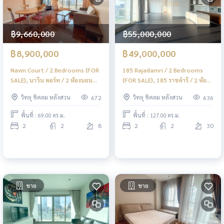
฿9,660,000
฿55,000,000
฿8,900,000
฿49,000,000
Navin Court / 2 Bedrooms (FOR
185 Rajadamri / 2 Bedrooms
SALE), นาวิน คอร์ท / 2 ห้องนอน
(FOR SALE), 185 ราชดำริ / 2 ห้อง
(ขาย) DO482
นอน (ขาย) DO565
วิทยุ ชิดลม หลังสวน
วิทยุ ชิดลม หลังสวน
672
636
พื้นที่ : 69.00 ตร.ม.
พื้นที่ : 127.00 ตร.ม.
2
2
8
2
2
30
ขาย
ขาย