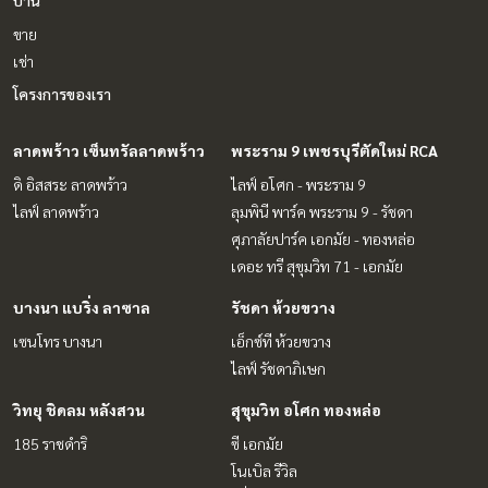
ขาย
เช่า
โครงการของเรา
ลาดพร้าว เซ็นทรัลลาดพร้าว
พระราม 9 เพชรบุรีตัดใหม่ RCA
ดิ อิสสระ ลาดพร้าว
ไลฟ์ อโศก - พระราม 9
ไลฟ์ ลาดพร้าว
ลุมพินี พาร์ค พระราม 9 - รัชดา
ศุภาลัยปาร์ค เอกมัย - ทองหล่อ
เดอะ ทรี สุขุมวิท 71 - เอกมัย
บางนา แบริ่ง ลาซาล
รัชดา ห้วยขวาง
เซนโทร บางนา
เอ็กซ์ที ห้วยขวาง
ไลฟ์ รัชดาภิเษก
วิทยุ ชิดลม หลังสวน
สุขุมวิท อโศก ทองหล่อ
185 ราชดำริ
ซี เอกมัย
โนเบิล รีวิล