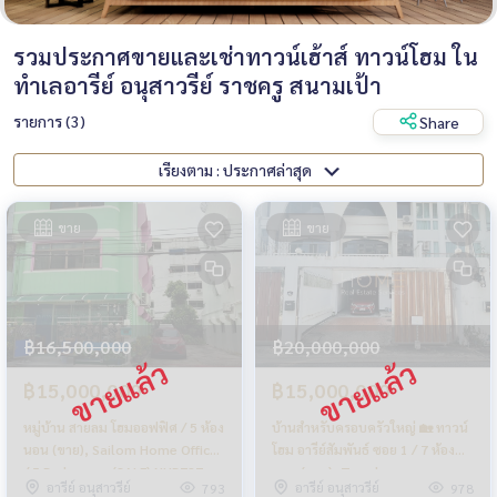
รวมประกาศขายและเช่าทาวน์เฮ้าส์ ทาวน์โฮม ใน
ทำเลอารีย์ อนุสาวรีย์ ราชครู สนามเป้า
รายการ (3)
Share
เรียงตาม : ประกาศล่าสุด
ขาย
ขาย
฿16,500,000
฿20,000,000
฿15,000,000
฿15,000,000
หมู่บ้าน สายลม โฮมออฟฟิศ / 5 ห้อง
บ้านสำหรับครอบครัวใหญ่ 🏡 ทาวน์
นอน (ขาย), Sailom Home Office
โฮม อารีย์สัมพันธ์ ซอย 1 / 7 ห้อง
/ 5 Bedrooms (SALE) NUB727
นอน (ขาย), Townhome
อารีย์ อนุสาวรีย์
อารีย์ อนุสาวรีย์
793
978
Areesamphan Soi 1 / 7