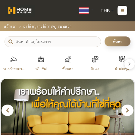
THB
หน้าแรก
อารีย์ อนุสาวรีย์ ราชครู สนามเป้า
ค้นหา
ระบบรักษาความ
คลับเฮ้าส์
ที่จอดรถ
ฟิตเนส
ห้องประชุม
ปลอดภัย