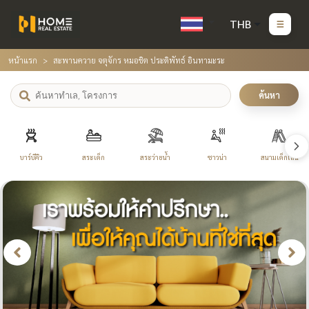
THB
หน้าแรก
สะพานควาย จตุจักร หมอชิต ประดิพัทธ์ อินทามะระ
ค้นหา
บาร์บีคิว
สระเด็ก
สระว่ายน้ำ
ซาวน่า
สนามเด็กเล่น