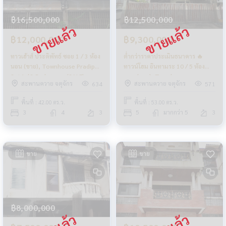
฿16,500,000
฿12,500,000
฿12,000,000
฿9,300,000
ทาวเฮ้าส์ ประดิพัทธ์ ซอย 1 / 3 ห้อง
ต่ำกว่าราคาประเมินธนาคาร 🔥
นอน (ขาย), Townhouse Pradipat
ทาวน์โฮม อินทามระ 10 / 5 ห้อง
Soi 1 / 3 Bedrooms (SALE)
นอน (ขาย), Townhome
สะพานควาย จตุจักร
สะพานควาย จตุจักร
634
571
NUB625
Inthamara 10 / 5 Bedrooms
(SALE) NUB706
พื้นที่ : 42.00 ตร.ว.
พื้นที่ : 53.00 ตร.ว.
3
4
3
5
มากกว่า 5
3
ขาย
ขาย
฿8,000,000