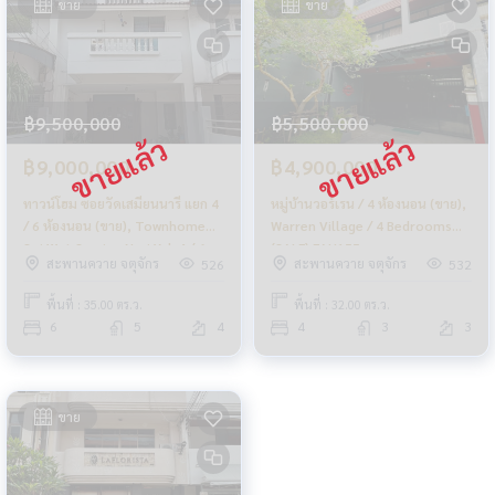
ขาย
ขาย
฿9,500,000
฿5,500,000
฿9,000,000
฿4,900,000
ทาวน์โฮม ซอยวัดเสมียนนารี แยก 4
หมู่บ้านวอร์เรน / 4 ห้องนอน (ขาย),
/ 6 ห้องนอน (ขาย), Townhome
Warren Village / 4 Bedrooms
Soi Wat Samian Nari Yak 4 / 6
(SALE) FAH155
สะพานควาย จตุจักร
สะพานควาย จตุจักร
526
532
Bedrooms (SALE) FAH093
พื้นที่ : 35.00 ตร.ว.
พื้นที่ : 32.00 ตร.ว.
6
5
4
4
3
3
ขาย