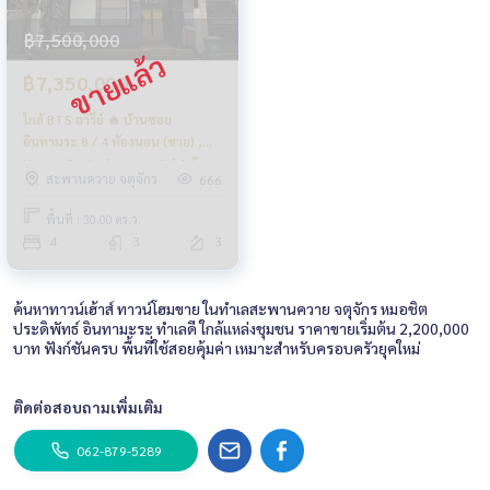
฿7,500,000
฿7,350,000
ใกล้ BTS อารีย์ 🔥 บ้านซอย
อินทามระ 8 / 4 ห้องนอน (ขาย) ,
House Soi Inthamara 8 / 4 ห้อง
สะพานควาย จตุจักร
666
นอน (FOR SALE) NUB530
พื้นที่ : 30.00 ตร.ว.
4
3
3
ค้นหาทาวน์เฮ้าส์ ทาวน์โฮมขาย ในทำเลสะพานควาย จตุจักร หมอชิต
ประดิพัทธ์ อินทามะระ ทำเลดี ใกล้แหล่งชุมชน ราคาขายเริ่มต้น 2,200,000
บาท ฟังก์ชันครบ พื้นที่ใช้สอยคุ้มค่า เหมาะสำหรับครอบครัวยุคใหม่
ติดต่อสอบถามเพิ่มเติม
062-879-5289