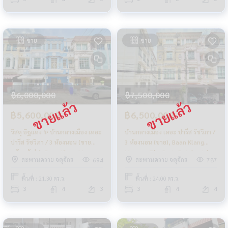
ขาย
ขาย
฿6,000,000
฿7,500,000
฿5,600,000
฿6,500,000
วัสดุ อิฐแดง ✨ บ้านกลางเมือง เดอะ
บ้านกลางเมือง เดอะ ปารีส รัชวิภา /
ปารีส รัชวิภา / 3 ห้องนอน (ขาย
3 ห้องนอน (ขาย), Baan Klang
พร้อมผู้เช่า), Baan Klang Mueang
Mueang The Paris Ratchavipha
สะพานควาย จตุจักร
สะพานควาย จตุจักร
694
787
The Paris Ratchavipha / 3
/ 3 Bedrooms (SALE) FAH039
Bedrooms (SALE WITH TENANT)
พื้นที่ : 21.30 ตร.ว.
พื้นที่ : 24.00 ตร.ว.
FAH038
3
4
3
3
4
4