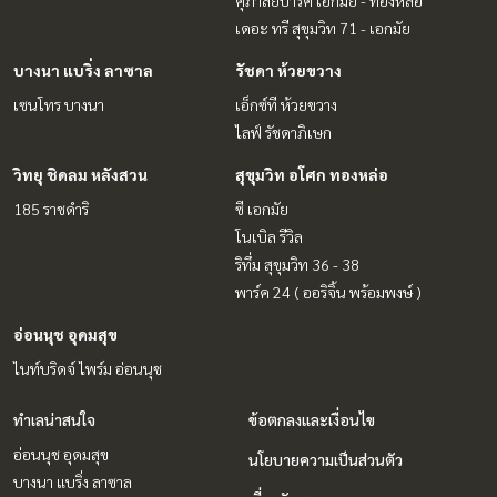
เดอะ ทรี สุขุมวิท 71 - เอกมัย
บางนา แบริ่ง ลาซาล
รัชดา ห้วยขวาง
เซนโทร บางนา
เอ็กซ์ที ห้วยขวาง
ไลฟ์ รัชดาภิเษก
วิทยุ ชิดลม หลังสวน
สุขุมวิท อโศก ทองหล่อ
185 ราชดำริ
ซี เอกมัย
โนเบิล รีวิล
ริทึ่ม สุขุมวิท 36 - 38
พาร์ค 24 ( ออริจิ้น พร้อมพงษ์ )
อ่อนนุช อุดมสุข
ไนท์บริดจ์ ไพร์ม อ่อนนุช
ทำเลน่าสนใจ
ข้อตกลงและเงื่อนไข
อ่อนนุช อุดมสุข
นโยบายความเป็นส่วนตัว
บางนา แบริ่ง ลาซาล