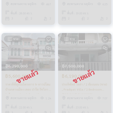
Intamara 55 / 3 Bedrooms (FOR
Charoensukniwet / 2 Bedrooms
สะพานควาย จตุจักร
สะพานควาย จตุจักร
467
625
SALE) MEAW614
(SALE) MEAW383
พื้นที่ : 28.00 ตร.ว.
พื้นที่ : 19.00 ตร.ว.
3
2
2
2
2
2
ขาย
ขาย
฿6,290,000
฿7,500,000
฿5,600,000
฿6,190,000
ราคาดีที่สุดในโครงการ ✨ ทาวน์โฮม
ประดิพัทธ์ วิลล่า / 2 ห้องนอน (ขาย)
บ้านกลางเมือง เดอะ ปารีส รัชวิภา /
, Pradipat Villa / 2 Bedroom
3 ห้องนอน (ขาย), Baan Klang
(FOR SALE) PLOYW253
สะพานควาย จตุจักร
สะพานควาย จตุจักร
1.2k
707
Muang The Paris Ratchavipha /
Townhome 3 Bedrooms (FOR
พื้นที่ : 22.00 ตร.ว.
พื้นที่ : 23.00 ตร.ว.
SALE) GAMET621
3
4
3
2
2
2