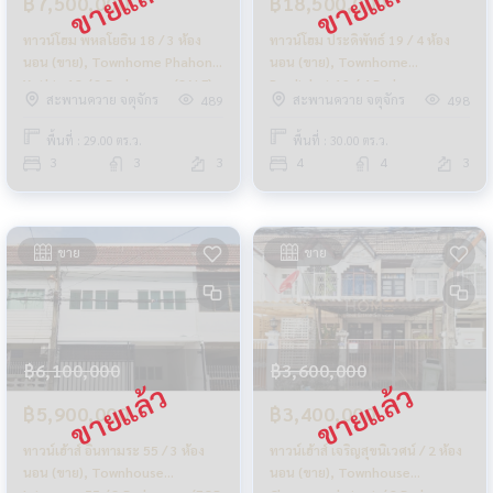
฿7,500,000
฿18,500,000
ทาวน์โฮม พหลโยธิน 18 / 3 ห้อง
ทาวน์โฮม ประดิพัทธ์ 19 / 4 ห้อง
นอน (ขาย), Townhome Phahon
นอน (ขาย), Townhome
Yothin 18 / 3 Bedrooms (SALE)
Pradiphat 19 / 4 Bedrooms
สะพานควาย จตุจักร
สะพานควาย จตุจักร
489
498
NUB717
(SALE) NUB718
พื้นที่ : 29.00 ตร.ว.
พื้นที่ : 30.00 ตร.ว.
3
3
3
4
4
3
ขาย
ขาย
฿6,100,000
฿3,600,000
฿5,900,000
฿3,400,000
ทาวน์เฮ้าส์ อินทามระ 55 / 3 ห้อง
ทาวน์เฮ้าส์ เจริญสุขนิเวศน์ / 2 ห้อง
นอน (ขาย), Townhouse
นอน (ขาย), Townhouse