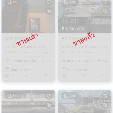
ขาย
ขาย
฿9,000,000
฿15,500,000
฿8,300,000
ทาวน์โฮม ประดิพัทธ์ 19 / 4 ห้อง
ทาวน์โฮม อินทามระ ซอย 1 / 3 ห้อง
นอน (ขาย), Townhome Pradipat
นอน (ขาย), Townhome
19 / 4 Bedrooms (FOR SALE)
Inthamara Soi 1 / 3 Bedrooms
สะพานควาย จตุจักร
สะพานควาย จตุจักร
749
468
NUB687
(FOR SALE) NUB689
พื้นที่ : 30.00 ตร.ว.
พื้นที่ : 25.00 ตร.ว.
4
4
3
3
2
2
ขาย
ขาย