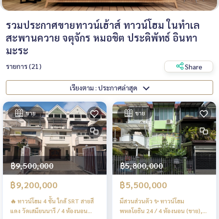
รวมประกาศขายทาวน์เฮ้าส์ ทาวน์โฮม ในทำเล
สะพานควาย จตุจักร หมอชิต ประดิพัทธ์ อินทา
มะระ
รายการ (21)
Share
เรียงตาม : ประกาศล่าสุด
ขาย
ขาย
฿9,500,000
฿5,800,000
฿9,200,000
฿5,500,000
🔥 ทาวน์โฮม 4 ชั้น ใกล้ SRT สายสี
มีสวนส่วนตัว ✨ ทาวน์โฮม
แดง วัดเสมียนนารี / 4 ห้องนอน
พหลโยธิน 24 / 4 ห้องนอน (ขาย),