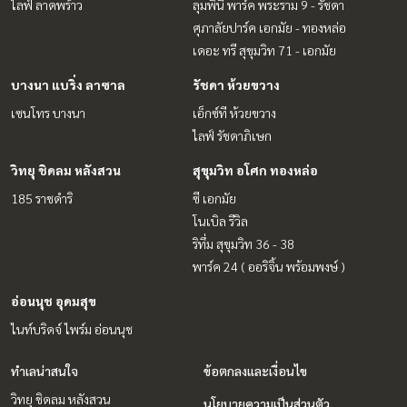
ไลฟ์ ลาดพร้าว
ลุมพินี พาร์ค พระราม 9 - รัชดา
ศุภาลัยปาร์ค เอกมัย - ทองหล่อ
เดอะ ทรี สุขุมวิท 71 - เอกมัย
บางนา แบริ่ง ลาซาล
รัชดา ห้วยขวาง
เซนโทร บางนา
เอ็กซ์ที ห้วยขวาง
ไลฟ์ รัชดาภิเษก
วิทยุ ชิดลม หลังสวน
สุขุมวิท อโศก ทองหล่อ
185 ราชดำริ
ซี เอกมัย
โนเบิล รีวิล
ริทึ่ม สุขุมวิท 36 - 38
พาร์ค 24 ( ออริจิ้น พร้อมพงษ์ )
อ่อนนุช อุดมสุข
ไนท์บริดจ์ ไพร์ม อ่อนนุช
ทำเลน่าสนใจ
ข้อตกลงและเงื่อนไข
วิทยุ ชิดลม หลังสวน
นโยบายความเป็นส่วนตัว