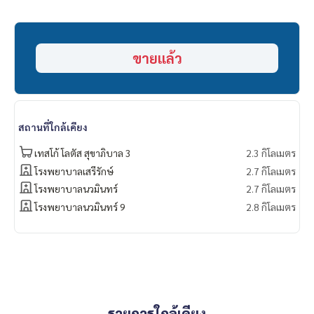
______________________
HOME - REAL ESTATE SERVICES
ขายแล้ว
📞
062-879-5289
LINE: @homethailand
หรือคลิก
https://lin.ee/2g9eaj7
✔️ ที่ปรึกษามืออาชีพ ประสบการณ์มากกว่า 6 ปี
สถานที่ใกล้เคียง
✔️ ข้อมูลเชิงลึกโดยผู้เชี่ยวชาญในพื้นที่
✔️ รับฝากขาย รับซื้อ ขายฝาก จำนอง
เทสโก้ โลตัส สุขาภิบาล 3
2.3 กิโลเมตร
โรงพยาบาลเสรีรักษ์
2.7 กิโลเมตร
📲 Follow us:
โรงพยาบาลนวมินทร์
2.7 กิโลเมตร
www.homerealestateservices.co.th
โรงพยาบาลนวมินทร์ 9
2.8 กิโลเมตร
“HOME - Real Estate Services”
Facebook | IG | TikTok | YouTube
#HOMEREALESTATESERVICES
#นายหน้าที่จริงใจ #รับฝากขายอสังหา
รายการใกล้เคียง