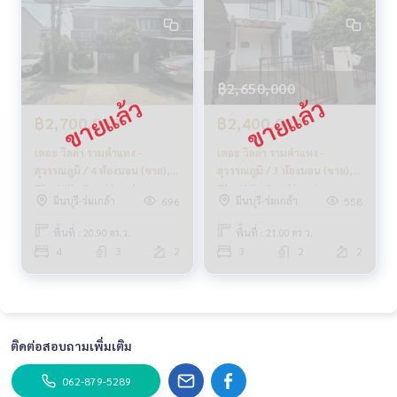
฿2,650,000
฿2,700,000
฿2,400,000
เดอะ วิลล่า รามคำแหง -
เดอะ วิลล่า รามคำแหง -
สุวรรณภูมิ / 4 ห้องนอน (ขาย),
สุวรรณภูมิ / 3 ห้องนอน (ขาย),
The Villa Ramkhamhaeng -
The Villa Ramkhamhaeng -
มีนบุรี-ร่มเกล้า
มีนบุรี-ร่มเกล้า
696
558
Suvarnabhumi / 4 Bedrooms
Suvarnabhumi / 3 Bedrooms
(SALE) AA295
(FOR SALE) AA393
พื้นที่ : 20.90 ตร.ว.
พื้นที่ : 21.00 ตร.ว.
4
3
2
3
2
2
ติดต่อสอบถามเพิ่มเติม
062-879-5289