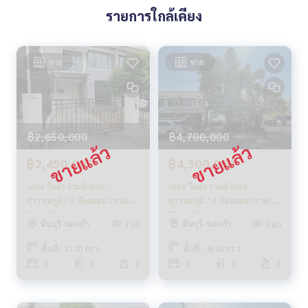
รายการใกล้เคียง
ขาย
ขาย
฿2,650,000
฿4,700,000
฿2,450,000
฿4,300,000
เดอะ วิลล่า รามคำแหง -
เดอะ วิลล่า รามคำแหง -
สุวรรณภูมิ / 3 ห้องนอน (ขาย),
สุวรรณภูมิ / 2 ห้องนอน (ขาย),
The Villa Ramkhamhaeng -
The Villa Ramkhamhaeng -
มีนบุรี-ร่มเกล้า
มีนบุรี-ร่มเกล้า
734
780
Suvarnabhumi / 3 Bedrooms
Suvarnabhumi / 2 Bedrooms
(SALE) AA296
(SALE) AA286
พื้นที่ : 21.00 ตร.ว.
พื้นที่ : 26.00 ตร.ว.
3
2
2
2
2
2