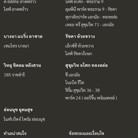
ดิ อิสสระ ลาดพร้าว
ไลฟ์ อโศก - พระราม 9
ไลฟ์ ลาดพร้าว
ลุมพินี พาร์ค พระราม 9 - รัชดา
ศุภาลัยปาร์ค เอกมัย - ทองหล่อ
เดอะ ทรี สุขุมวิท 71 - เอกมัย
บางนา แบริ่ง ลาซาล
รัชดา ห้วยขวาง
เซนโทร บางนา
เอ็กซ์ที ห้วยขวาง
ไลฟ์ รัชดาภิเษก
วิทยุ ชิดลม หลังสวน
สุขุมวิท อโศก ทองหล่อ
185 ราชดำริ
ซี เอกมัย
โนเบิล รีวิล
ริทึ่ม สุขุมวิท 36 - 38
พาร์ค 24 ( ออริจิ้น พร้อมพงษ์ )
อ่อนนุช อุดมสุข
ไนท์บริดจ์ ไพร์ม อ่อนนุช
ทำเลน่าสนใจ
ข้อตกลงและเงื่อนไข