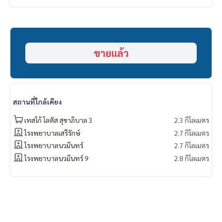
ดอกเบี้ยพิเศษ วงเงินสูงสุด 90-100%
______________________
HOME - REAL ESTATE SERVICES
ขายแล้ว
📞
062-879-5289
LINE: @homethailand
หรือคลิก
https://lin.ee/2g9eaj7
✔️ ที่ปรึกษามืออาชีพ ประสบการณ์มากกว่า 6 ปี
สถานที่ใกล้เคียง
✔️ ข้อมูลเชิงลึกโดยผู้เชี่ยวชาญในพื้นที่
✔️ รับฝากขาย รับซื้อ ขายฝาก จำนอง
เทสโก้ โลตัส สุขาภิบาล 3
2.3 กิโลเมตร
โรงพยาบาลเสรีรักษ์
2.7 กิโลเมตร
📲 Follow us:
โรงพยาบาลนวมินทร์
2.7 กิโลเมตร
www.homerealestateservices.co.th
โรงพยาบาลนวมินทร์ 9
2.8 กิโลเมตร
“HOME - Real Estate Services”
Facebook | IG | TikTok | YouTube
#HOMEREALESTATESERVICES
#นายหน้าที่จริงใจ #รับฝากขายอสังหา