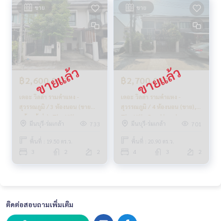
ขาย
ขาย
฿2,600,000
฿2,700,000
เดอะ วิลล่า รามคำแหง -
เดอะ วิลล่า รามคำแหง -
สุวรรณภูมิ / 3 ห้องนอน (ขาย
สุวรรณภูมิ / 4 ห้องนอน (ขาย),
พร้อมผู้เช่า), The Villa
The Villa Ramkhamhaeng -
มีนบุรี-ร่มเกล้า
มีนบุรี-ร่มเกล้า
733
701
Ramkhamhaeng -
Suvarnabhumi / 4 Bedrooms
Suvarnabhumi / 3 Bedrooms
(SALE) AA295
พื้นที่ : 19.50 ตร.ว.
พื้นที่ : 20.90 ตร.ว.
(SALE WITH TENANT) AA290
3
2
2
4
3
2
ติดต่อสอบถามเพิ่มเติม