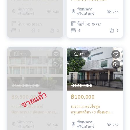
Rama 9 - Srinakarin / 3
Srinakarin-Bangna / 4
พัฒนาการ
พัฒนาการ
Bedrooms (SALE) JANG272
Bedrooms (FOR SALE)
548
255
ศรีนครินทร์
ศรีนครินทร์
YOK079
พื้นที่ : 60.80 ตร.ว.
พื้นที่ : 48.40 ตร.ว.
3
3
2
4
3
ขาย
เช่า
฿10,000,000
฿140,000
฿9,500,000
฿100,000
ทาวน์โฮม โนเบิล คิวบ์
เนอวานา แอบโซลูท
พัฒนาการ / 3 ห้องนอน (ขาย),
กรุงเทพกรีฑา / 3 ห้องนอน
Noble Cube Pattanakarn /
(เช่า), Nirvana ABSOLUTE
พัฒนาการ
พัฒนาการ
Townhome 3 Bedrooms
Krungthep Kreetha / 3
647
239
ศรีนครินทร์
ศรีนครินทร์
(FOR SALE) PALM774
Bedrooms (FOR RENT)