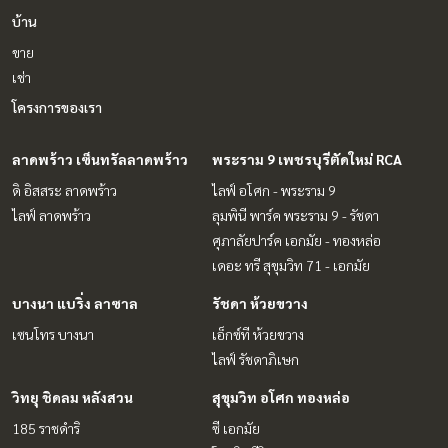
บ้าน
ขาย
เช่า
โครงการของเรา
ลาดพร้าว เซ็นทรัลลาดพร้าว
พระราม 9 เพชรบุรีตัดใหม่ RCA
ดิ อิสสระ ลาดพร้าว
ไลฟ์ อโศก - พระราม 9
ไลฟ์ ลาดพร้าว
ลุมพินี พาร์ค พระราม 9 - รัชดา
ศุภาลัยปาร์ค เอกมัย - ทองหล่อ
เดอะ ทรี สุขุมวิท 71 - เอกมัย
บางนา แบริ่ง ลาซาล
รัชดา ห้วยขวาง
เซนโทร บางนา
เอ็กซ์ที ห้วยขวาง
ไลฟ์ รัชดาภิเษก
วิทยุ ชิดลม หลังสวน
สุขุมวิท อโศก ทองหล่อ
185 ราชดำริ
ซี เอกมัย