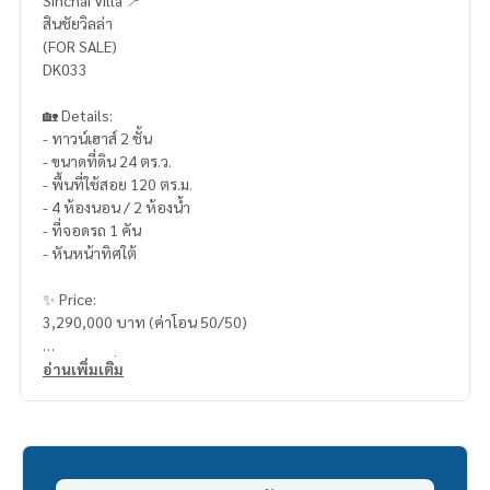
Sinchai Villa 📍
สินชัยวิลล่า
(FOR SALE)
DK033
🏡 Details:
- ทาวน์เฮาส์ 2 ชั้น
- ขนาดที่ดิน 24 ตร.ว.
- พื้นที่ใช้สอย 120 ตร.ม.
- 4 ห้องนอน / 2 ห้องน้ำ
- ที่จอดรถ 1 คัน
- หันหน้าทิศใต้
✨ Price:
3,290,000 บาท (ค่าโอน 50/50)
บริการสินเชื่อฟรี! เลือกได้ทุกธนาคาร
อ่านเพิ่มเติม
ดอกเบี้ยพิเศษ วงเงินสูงสุด 90-100%
______________________
HOME - REAL ESTATE SERVICES