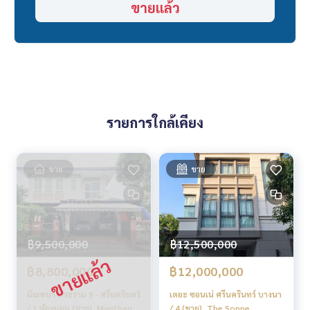
ขายแล้ว
📞
062-879-5289
LINE: @homethailand
หรือคลิก
https://lin.ee/2g9eaj7
✔️ ที่ปรึกษามืออาชีพ ประสบการณ์มากกว่า 6 ปี
✔️ ข้อมูลเชิงลึกโดยผู้เชี่ยวชาญในพื้นที่
✔️ รับฝากขาย รับซื้อ ขายฝาก จำนอง
รายการใกล้เคียง
📲 Follow us:
www.homerealestateservices.co.th
“HOME - Real Estate Services”
Facebook | IG | TikTok | YouTube
ขาย
ขาย
#HOMEREALESTATESERVICES
#นายหน้าที่จริงใจ #รับฝากขายอสังหา
฿9,500,000
฿12,500,000
฿8,800,000
฿12,000,000
มัณฑนา พระราม 9 - ศรีนครินทร์
เดอะ ซอนเน่ ศรีนครินทร์ บางนา
/ 3 ห้องนอน (ขาย), Manthana
/ 4 (ขาย), The Sonne