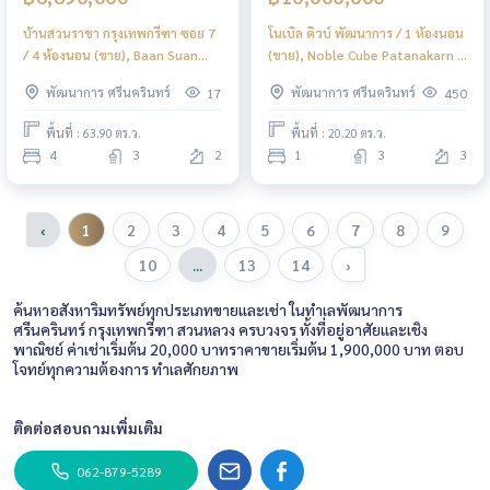
บ้านสวนราชา กรุงเทพกรีฑา ซอย 7
โนเบิล คิวบ์ พัฒนาการ / 1 ห้องนอน
/ 4 ห้องนอน (ขาย), Baan Suan
(ขาย), Noble Cube Patanakarn /
Racha, Bangkok Kreetha Soi 7 /
1 Bedroom (FOR SALE) FAS005
พัฒนาการ ศรีนครินทร์
พัฒนาการ ศรีนครินทร์
17
450
4 Bedrooms (FOR SALE) BZD252
พื้นที่ : 63.90 ตร.ว.
พื้นที่ : 20.20 ตร.ว.
4
3
2
1
3
3
‹
1
2
3
4
5
6
7
8
9
10
...
13
14
›
ค้นหาอสังหาริมทรัพย์ทุกประเภทขายและเช่า ในทำเลพัฒนาการ
ศรีนครินทร์ กรุงเทพกรีฑา สวนหลวง ครบวงจร ทั้งที่อยู่อาศัยและเชิง
พาณิชย์ ค่าเช่าเริ่มต้น 20,000 บาทราคาขายเริ่มต้น 1,900,000 บาท ตอบ
โจทย์ทุกความต้องการ ทำเลศักยภาพ
ติดต่อสอบถามเพิ่มเติม
062-879-5289