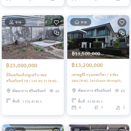
ขาย
ขาย
฿13,500,000
฿13,200,000
฿23,000,000
เศรษฐสิริ กรุงเทพกรีฑา / 4 ห้อง
ที่ดินพร้อมสิ่งปลูกสร้าง ซอย
นอน (ขาย), Setthasiri Krungthep
ศรีนครินทร์ 38 / 141 ตร.วา (ขาย),
Kreetha / 4 Bedrooms (FOR
Land with buildings, Soi
พัฒนาการ ศรีนครินทร์
พัฒนาการ ศรีนครินทร์
65
65
SALE) BZD234
Srinakarin 38. / 141 Square Wa
(FOR SALE) GNG181
พื้นที่ : 61.00 ตร.ว.
พื้นที่ : 1 งาน 41 ตร.ว.
4
3
2
ขาย
ขาย