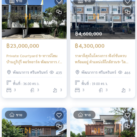
ขาย
ขาย
฿4,600,000
฿23,000,000
฿4,300,000
Private Courtyard ✨ ทาวน์โฮม
ราคาดีสุดในโครงการ ฟังก์ชันครบ
บ้านภูริปุรี คอร์ทยาร์ด พัฒนาการ /
พร้อมอยู่ ตำแหน่งดีใกล้สวน✨ วิล
3 ห้องนอน (ขาย), Baan Puripuri
เลต ซิตี้ พัฒนาการ / 3 ห้องนอน
พัฒนาการ ศรีนครินทร์
พัฒนาการ ศรีนครินทร์
435
466
Courtyard Pattanakarn /
(ขาย), Villette City Pattanakarn
Townhome 3 Bedrooms (FOR
/ Townhome 3 Bedrooms (FOR
พื้นที่ : 36.00 ตร.ว.
พื้นที่ : 19.00 ตร.ว.
SALE) FON258
SALE) FON179
3
3
3
3
3
3
ขาย
ขาย