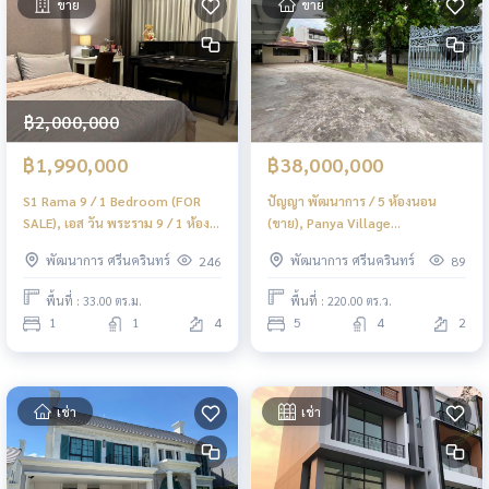
ขาย
ขาย
฿2,000,000
฿1,990,000
฿38,000,000
S1 Rama 9 / 1 Bedroom (FOR
ปัญญา พัฒนาการ / 5 ห้องนอน
SALE), เอส วัน พระราม 9 / 1 ห้อง
(ขาย), Panya Village
นอน (ขาย) JSMN114
Pattanakarn / 5 Bedrooms (FOR
พัฒนาการ ศรีนครินทร์
พัฒนาการ ศรีนครินทร์
246
89
SALE) FAS016
พื้นที่ : 33.00 ตร.ม.
พื้นที่ : 220.00 ตร.ว.
1
1
4
5
4
2
เช่า
เช่า