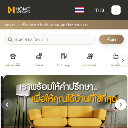
THB
หน้าแรก
พัฒนาการ ศรีนครินทร์ กรุงเทพกรีฑา สวนหลวง
ค้นหา
เลี้ยงสัตว์ได้
ที่จอดรถ
EV Charger
สวนขนาดย่อม
สระเด็ก