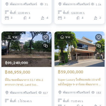
Bedrooms (FOR SALE) FAS024
Noble Tara Pattanakarn /
พัฒนาการ ศรีนครินทร์
พัฒนาการ ศรีนครินทร์
71
1.1k
Detached House 3 Bedrooms
(FOR SALE) PALM696
พื้นที่ : 22.00 ตร.ว.
พื้นที่ : 124.00 ตร.ว.
3
4
4
3
4
2
ขาย
ขาย
฿91,240,000
฿59,000,000
฿88,959,000
Super Luxury ใกล้ทองหล่อ 10 นาที
ที่ดิน ซอยพัฒนาการ 32 / 456.2
หลังใหญ่สุด ✨ อาร์เทล พัฒนาการ -
ตารางวา (ขาย), Land Soi
ทองหล่อ / 3 ห้องนอน (ขาย),
Pattanakarn 32 / 456.2 Square
พัฒนาการ ศรีนครินทร์
พัฒนาการ ศรีนครินทร์
183
817
Artale Phatthanakan -
Wa (FOR SALE) FAS049
Thonglor / 3 Bedrooms (FOR
พื้นที่ : 71.05 ตร.ว.
พื้นที่ : 1 ไร่ 56 ตร.ว.
SALE) FON278
3
5
3