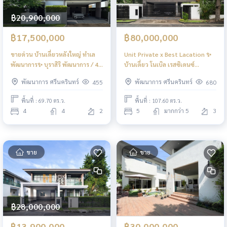
฿20,900,000
฿17,500,000
฿80,000,000
ขายด่วน บ้านเดี่ยวหลังใหญ่ ทำเล
Unit Private x Best Lacation ✨
พัฒนาการ✨ บุราสิริ พัฒนาการ / 4
บ้านเดี่ยว โนเบิล เรสซิเดนซ์
ห้องนอน (ขาย), Burasiri
พัฒนาการ / 5 ห้องนอน (ขาย),
พัฒนาการ ศรีนครินทร์
พัฒนาการ ศรีนครินทร์
455
680
Pattanakarn / 4 Bedrooms (FOR
Noble Residence Pattanakarn /
SALE) FON250
Detached House 5 Bedrooms
พื้นที่ : 69.70 ตร.ว.
พื้นที่ : 107.60 ตร.ว.
(FOR SALE) PALM894
4
4
2
5
มากกว่า 5
3
ขาย
ขาย
฿28,000,000
฿13,900,000
฿30,000,000