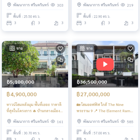
พระราม 9 / 3 ห้องนอน (ขาย),
อเวนิว พระราม 9 / 3 ห้องนอน
พัฒนาการ ศรีนครินทร์
พัฒนาการ ศรีนครินทร์
303
219
Town Avenue Rama 9 / 3
(ขาย), Town Avenue Rama 9 / 3
Bedrooms (FOR SALE) BZD172
Bedrooms (FOR SALE) BZD199
พื้นที่ : 25.50 ตร.ว.
พื้นที่ : 22.90 ตร.ว.
3
3
3
3
3
3
ขาย
ขาย
฿5,100,000
฿36,500,000
฿4,900,000
฿27,000,000
ทาวน์โฮมหลังมุม พื้นที่เยอะ ราคาดี
🏡 โฮมออฟฟิศ ใกล้ The Nine
ที่สุดในโครงการ 🔥 บ้านกลางเมือง
พระราม 9 📍 The Element Rama
เออร์บาเนี่ยน พระราม 9 - วงแหวน /
9 🏡 ดิ เอเลเมนท์ พระราม 9 / จอด
พัฒนาการ ศรีนครินทร์
พัฒนาการ ศรีนครินทร์
161
585
3 ห้องนอน (ขาย), Baan Klang
รถได้ 6 คัน (FOR SALE) PALM881
Muang Urbanion Rama 9 -
พื้นที่ : 30.70 ตร.ว.
พื้นที่ : 57.00 ตร.ว.
Wongwaen / 3 Bedrooms (FOR
3
3
3
5
5