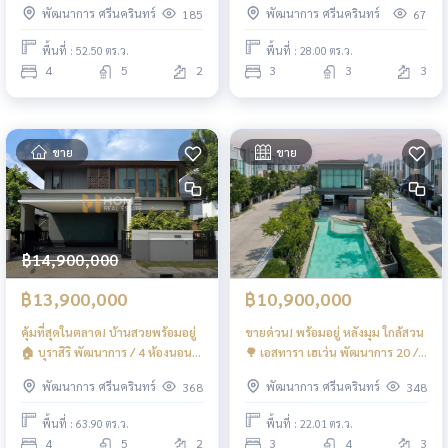
พัฒนาการ ศรีนครินทร์
พัฒนาการ ศรีนครินทร์
185
67
38 / 4 ห้องนอน (ขาย) FAS018
BZD235
พื้นที่ : 52.50 ตร.ว.
พื้นที่ : 28.00 ตร.ว.
4
5
2
3
3
3
ขาย
ขาย
฿14,900,000
฿13,900,000
฿10,900,000
คุ้มที่สุดในตลาด! บ้านสวยพร้อมอยู่
ขายด่วน! พร้อมอยู่ หลังมุม ใกล้สวน
🏠 บุราสิริ พัฒนาการ / 4 ห้องนอน
🌳 เอสทารา เฮเว่น พัฒนาการ 20 /
(ขาย), Burasiri Pattanakarn / 4
3 ห้องนอน (ขาย), Estara Haven
พัฒนาการ ศรีนครินทร์
พัฒนาการ ศรีนครินทร์
368
348
Bedrooms (FOR SALE) FON311
Phatthanakan 20 / 3 Bedrooms
(FOR SALE) FAS026
พื้นที่ : 63.90 ตร.ว.
พื้นที่ : 22.01 ตร.ว.
4
5
2
3
4
3