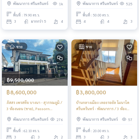
พัฒนาการ ศรีนครินทร์
พัฒนาการ ศรีนครินทร์
1k
525
Pattanakarn / Townhome 3
Detached House 4 Bedrooms
Bedrooms (FOR SALE) PALM685
(FOR SALE) FAS043
พื้นที่ : 79.90 ตร.ว.
พื้นที่ : 50.00 ตร.ว.
3
มากกว่า 5
4
4
4
3
ขาย
ขาย
฿9,500,000
฿8,600,000
฿3,800,000
ภัสสร เพรสทีจ บางนา - สุวรรณภูมิ /
บ้านกลางเมือง เดอะรอยัล โมนาโค
3 ห้องนอน (ขาย), Passorn
ศรีนครินทร์ - พัฒนาการ / 3 ห้อง
Prestige Bangna -
นอน (ขาย), Baan Klang Meuang
พัฒนาการ ศรีนครินทร์
พัฒนาการ ศรีนครินทร์
276
57
Suvarnabhumi / 3 Bedrooms
The Royal Monaco Srinakarin -
(FOR SALE) POON041
Pattanakarn / 3 Bedrooms (FOR
พื้นที่ : 62.10 ตร.ว.
พื้นที่ : 20.00 ตร.ว.
SALE) GNG185
3
3
2
3
3
3