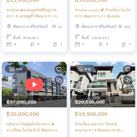
ขายด่วน🔥แปลงมุมไซส์ใหญ่! 99
Private Luxury 🍃 บ้านเดี่ยว โนเบิล
ตร.ว. ✨ เศรษฐสิริ พัฒนาการ / 4
ทารา พัฒนาการ / 3 ห้องนอน
ห้องนอน (ขาย), Setthasiri
(ขาย), Noble Tara Pattanakarn
พัฒนาการ ศรีนครินทร์
พัฒนาการ ศรีนครินทร์
1k
802
Pattanakarn / 4 Bedrooms (FOR
/ Detached House 3 Bedrooms
SALE) FON197
(FOR SALE) PALM760
พื้นที่ : 99.60 ตร.ว.
พื้นที่ : 130.00 ตร.ว.
4
4
2
3
4
2
ขาย
ขาย
฿37,000,000
฿20,500,000
฿30,000,000
฿19,900,000
หลังแรก! ใหญ่สุดในโครงการ 🔥
บ้านเดี่ยว เนอวานา บียอนด์
ทาวน์โฮม โนเบิล คิวบ์ พัฒนาการ /
พระราม 9 / 4 ห้องนอน (ขาย),
3 ห้องนอน (ขาย), Noble Cube
Nirvana Beyond Rama 9 /