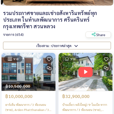
รวมประกาศขายและเช่าอสังหาริมทรัพย์ทุก
ประเภท ในทำเลพัฒนาการ ศรีนครินทร์
กรุงเทพกรีฑา สวนหลวง
รายการ (654)
Share
เรียงตาม : ประกาศล่าสุด
ขาย
ขาย
฿10,500,000
฿10,000,000
฿32,900,000
อาร์เด้น พัฒนาการ / 3 ห้องนอน
บ้านเดี่ยว หลังใหญ่! ✨ โนเบิล ทารา
(ขาย), Arden Phatthanakan / 3
พัฒนาการ / 3 ห้องนอน (ขาย),