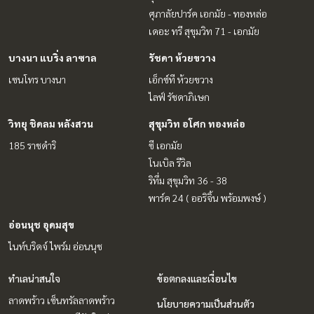
ศุภาลัยปาร์ค เอกมัย - ทองหล่อ
เดอะ ทรี สุขุมวิท 71 - เอกมัย
บางนา แบริ่ง ลาซาล
รัชดา ห้วยขวาง
เซนโทร บางนา
เอ็กซ์ที ห้วยขวาง
ไลฟ์ รัชดาภิเษก
วิทยุ ชิดลม หลังสวน
สุขุมวิท อโศก ทองหล่อ
185 ราชดำริ
ซี เอกมัย
โนเบิล รีวิล
ริทึ่ม สุขุมวิท 36 - 38
พาร์ค 24 ( ออริจิ้น พร้อมพงษ์ )
อ่อนนุช อุดมสุข
ไนท์บริดจ์ ไพร์ม อ่อนนุช
ทำเลน่าสนใจ
ข้อตกลงและเงื่อนไข
ลาดพร้าว เซ็นทรัลลาดพร้าว
นโยบายความเป็นส่วนตัว