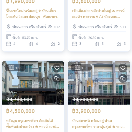
฿7,990,000
฿3,800,000
รีโนเวทใหม่ พร้อมอยู่ ✨ บ้านเดี่ยว
เข้าเมืองง่าย หลังบ้านใหญ่ 🔥 ทาวน์
โกลเด้น วิลเลจ อ่อนนุช - พัฒนาการ
อเวนิว พระราม 9 / 3 ห้องนอน
/ 4 ห้องนอน (ขาย), Golden
(ขาย), Town Avenue Rama 9 / 3
พัฒนาการ ศรีนครินทร์
พัฒนาการ ศรีนครินทร์
432
533
Village Onnut - Pattanakarn /
Bedrooms (FOR SALE) BZD106
Detached House 4 Bedrooms
พื้นที่ : 53.70 ตร.ว.
พื้นที่ : 26.50 ตร.ว.
(FOR SALE) POON064
4
4
2
3
3
3
ขาย
ขาย
฿4,790,000
฿4,200,000
฿4,500,000
฿3,900,000
หลังมุม กรุงเทพกรีฑา ต่อเติมได้
บ้านสภาพดี พร้อมอยู่ ทำเล
พื้นที่หลังบ้านกว้าง 🔥 ทาวน์ อเวนิว
กรุงเทพกรีฑา ราคาคุ้มสุด! 🔥 ทาวน์