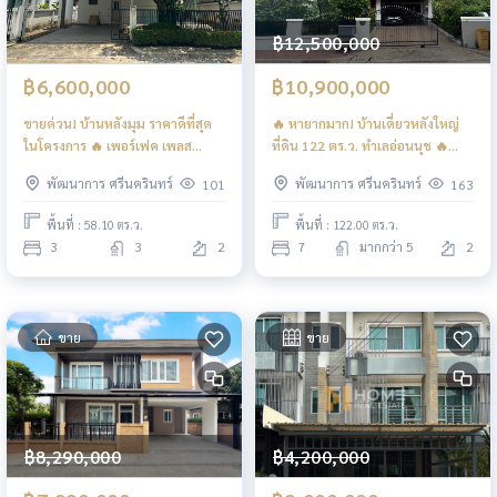
฿12,500,000
฿6,600,000
฿10,900,000
ขายด่วน! บ้านหลังมุม ราคาดีที่สุด
🔥 หายากมาก! บ้านเดี่ยวหลังใหญ่
ในโครงการ 🔥 เพอร์เฟค เพลส
ที่ดิน 122 ตร.ว. ทำเลอ่อนนุช 🔥
พัฒนาการ - ศรีนครินทร์ / 3 ห้อง
ปานทิพย์ อ่อนนุช 53 / 7 ห้องนอน
พัฒนาการ ศรีนครินทร์
พัฒนาการ ศรีนครินทร์
101
163
นอน (ขาย), Perfect Place
(ขาย), Panthip Village / 7
Pattanakarn - Srinakarin / 3
Bedrooms (FOR SALE) FON326
พื้นที่ : 58.10 ตร.ว.
พื้นที่ : 122.00 ตร.ว.
Bedrooms (FOR SALE) FON329
3
3
2
7
มากกว่า 5
2
ขาย
ขาย
฿8,290,000
฿4,200,000