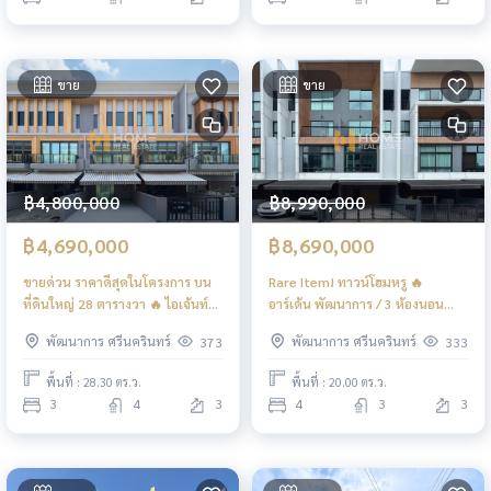
ขาย
ขาย
฿4,800,000
฿8,990,000
฿4,690,000
฿8,690,000
ขายด่วน ราคาดีสุดในโครงการ บน
Rare Item! ทาวน์โฮมหรู 🔥
ที่ดินใหญ่ 28 ตารางวา 🔥 ไอเจ้นท์
อาร์เด้น พัฒนาการ / 3 ห้องนอน
พรีเมียม ทาวน์โฮม พัฒนาการ / 3
(ขาย), Arden Phatthanakan 3
พัฒนาการ ศรีนครินทร์
พัฒนาการ ศรีนครินทร์
373
333
ห้องนอน (ขาย), Eigen Premium
Bedrooms (FOR SALE) FON260
Townhome Pattanakarn / 3
พื้นที่ : 28.30 ตร.ว.
พื้นที่ : 20.00 ตร.ว.
Bedrooms (FOR SALE) FON263
3
4
3
4
3
3