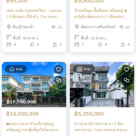
฿95,000
฿9,900,000
เดอะ ปาล์ม กรุงเทพกรีฑา - วงแหวน
บ้านหลังมุม พื้นที่เยอะ พร้อมอยู่ 🔥
/ 4 ห้องนอน (ให้เช่า), The Palm
อาร์เด้น พัฒนาการ / 3 ห้องนอน
Krungthep kritha - Wongwaen /
(ขาย), Arden Phatthanakan / 3
มีนบุรี-ร่มเกล้า
พัฒนาการ ศรีนครินทร์
13
42
4 Bedrooms (FOR RENT)
Bedrooms (FOR SALE) FAS019
BZD255
พื้นที่ : 95.00 ตร.ว.
พื้นที่ : 28.30 ตร.ว.
4
4
2
3
4
4
ขาย
ขาย
฿17,500,000
฿16,500,000
฿5,350,000
🏡 Rare Item! บ้านเดี่ยวสุดหรู
ทาวน์ อเวนิว พระราม 9 / 3 ห้อง
พร้อมอยู่ ราคาคุ้มที่สุดในโครงการ
นอน (ขาย), Town Avenue Rama
🏡 เดอะ แพลนท์ เอลิท พัฒนาการ
9 / 3 Bedrooms (FOR SALE)