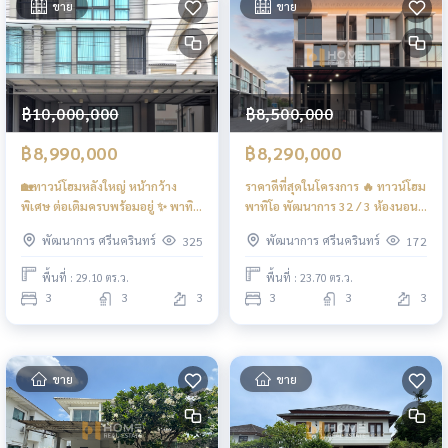
ขาย
ขาย
฿10,000,000
฿8,500,000
฿8,990,000
฿8,290,000
🏡ทาวน์โฮมหลังใหญ่ หน้ากว้าง
ราคาดีที่สุดในโครงการ 🔥 ทาวน์โฮม
พิเศษ ต่อเติมครบพร้อมอยู่ ✨ พาทิ
พาทิโอ พัฒนาการ 32 / 3 ห้องนอน
โอ พัฒนาการ 32 / 3 ห้องนอน
(ขายพร้อมผู้เช่า), Patio
พัฒนาการ ศรีนครินทร์
พัฒนาการ ศรีนครินทร์
325
172
(ขาย), PATIO Pattanakarn 32 / 3
Phatthanakan 32 / Townhome
Bedrooms (FOR SALE) FON290
3 Bedrooms (SALE WITH
พื้นที่ : 29.10 ตร.ว.
พื้นที่ : 23.70 ตร.ว.
TENANT) FON291
3
3
3
3
3
3
ขาย
ขาย