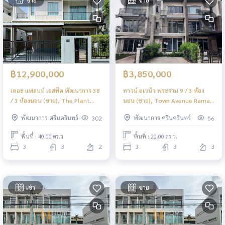
฿12,900,000
฿3,850,000
เดอะ แพลนท์ เอสทีค พัฒนาการ 38
ทาวน์ อเวนิว พระราม 9 / 3 ห้อง
/ 3 ห้องนอน (ขาย), The Plant
นอน (ขาย), Town Avenue Rama
Estique Pattanakarn 38 / 3
9 / 3 Bedrooms (FOR SALE)
พัฒนาการ ศรีนครินทร์
พัฒนาการ ศรีนครินทร์
302
56
Bedrooms (FOR SALE) FAS028
BZD251
พื้นที่ : 40.00 ตร.ว.
พื้นที่ : 20.00 ตร.ว.
3
3
2
3
3
3
เช่า
ขาย