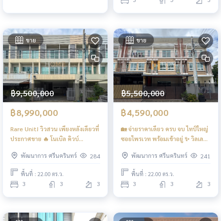
ขาย
ขาย
฿9,500,000
฿5,500,000
฿8,990,000
฿4,590,000
Rare Unit! วิวสวน เพียงหลังเดียวที่
🏡 จ่ายราคาเดียว ครบ จบ ไทป์ใหญ่
ประกาศขาย 🔥 โนเบิล คิวบ์
ซอยไพรเวท พร้อมเข้าอยู่ ✨ วิลเลต
พัฒนาการ / 3 ห้องนอน (ขาย),
ซิตี้ พัฒนาการ / 3 ห้องนอน (ขาย),
พัฒนาการ ศรีนครินทร์
พัฒนาการ ศรีนครินทร์
284
241
Noble Cube Pattanakarn / 3
Villette City Pattanakarn / 3
Bedrooms (FOR SALE) FAS002
Bedrooms (FOR SALE) FON210
พื้นที่ : 22.00 ตร.ว.
พื้นที่ : 22.00 ตร.ว.
3
3
3
3
3
3