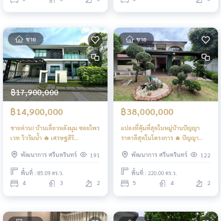
SALE) AA453
ขาย
ขาย
฿17,900,000
฿14,900,000
฿38,000,000
ขายด่วน! บ้านเดี่ยวหลังมุม ซอยไพร
แปลงที่คุ้มที่สุดในหมู่บ้านปัญญา
เวท วิวริมน้ำ 🔥 เศรษฐสิริ
ราคาดีสุดในโครงการ 🔥 ปัญญา
พัฒนาการ / 4 ห้องนอน (ขาย),
พัฒนาการ / 5 ห้องนอน (ขาย),
พัฒนาการ ศรีนครินทร์
พัฒนาการ ศรีนครินทร์
191
122
Setthasiri Pattanakarn / 4
Panya Village Pattanakarn / 5
Bedrooms (FOR SALE) FON201
Bedrooms (FOR SALE) FAS016
พื้นที่ : 85.09 ตร.ว.
พื้นที่ : 220.00 ตร.ว.
4
3
2
5
4
2