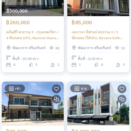
฿300,000
฿260,000
฿85,000
ณริณสิริ พระราม 9 - กรุงเทพกรีฑา /
เนอวานา ดีฟายน์ พระราม 9 / 3
4 ห้องนอน (เช่า), Narinsiri Rama 9
ห้องนอน (ให้เช่า), Nirvana Define
- Krungthep Kreetha / 4
rama 9 / 3 Bedrooms (FOR
พัฒนาการ ศรีนครินทร์
พัฒนาการ ศรีนครินทร์
98
18
Bedrooms (FOR RENT) BZD212
RENT) BZD254
พื้นที่ : 101.80 ตร.ว.
พื้นที่ : 22.00 ตร.ว.
4
5
2
3
4
3
เช่า
ขาย