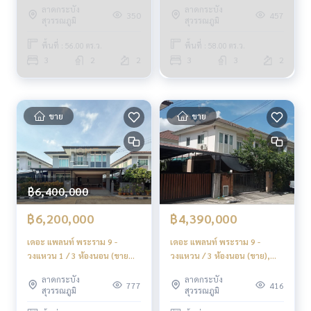
ลาดกระบัง
ลาดกระบัง
Wongwaen / 3 Bedrooms
Wongwaen 1 / 3 Bedrooms
350
457
สุวรรณภูมิ
สุวรรณภูมิ
(FOR SALE) CHUI021
(FOR RENT) AA352
พื้นที่ : 56.00 ตร.ว.
พื้นที่ : 58.00 ตร.ว.
3
2
2
3
3
2
ขาย
ขาย
฿6,400,000
฿6,200,000
฿4,390,000
เดอะ แพลนท์ พระราม 9 -
เดอะ แพลนท์ พระราม 9 -
วงแหวน 1 / 3 ห้องนอน (ขาย
วงแหวน / 3 ห้องนอน (ขาย),
พร้อมผู้เช่า), The Plant Rama
The Plant Rama 9 -
ลาดกระบัง
ลาดกระบัง
9 - Wongwaen 1 / 3
Wongwaen / 3 Bedrooms
777
416
สุวรรณภูมิ
สุวรรณภูมิ
Bedrooms (SALE WITH
(FOR SALE) BZD084
TENANT) BZD069