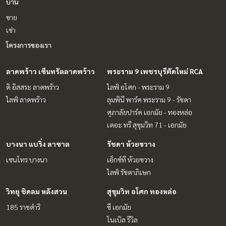
บ้าน
ขาย
เช่า
โครงการของเรา
ลาดพร้าว เซ็นทรัลลาดพร้าว
พระราม 9 เพชรบุรีตัดใหม่ RCA
ดิ อิสสระ ลาดพร้าว
ไลฟ์ อโศก - พระราม 9
ไลฟ์ ลาดพร้าว
ลุมพินี พาร์ค พระราม 9 - รัชดา
ศุภาลัยปาร์ค เอกมัย - ทองหล่อ
เดอะ ทรี สุขุมวิท 71 - เอกมัย
บางนา แบริ่ง ลาซาล
รัชดา ห้วยขวาง
เซนโทร บางนา
เอ็กซ์ที ห้วยขวาง
ไลฟ์ รัชดาภิเษก
วิทยุ ชิดลม หลังสวน
สุขุมวิท อโศก ทองหล่อ
185 ราชดำริ
ซี เอกมัย
โนเบิล รีวิล