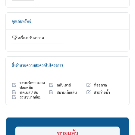
ดอกเบี้ยพิเศษ วงเงินสูงสุด 90-100%
______________________
จุดเด่นทรัพย์
HOME - REAL ESTATE SERVICES
📞
062-879-5289
เครื่องปรับอากาศ
LINE: @homethailand
หรือคลิก
https://lin.ee/2g9eaj7
✔️ ที่ปรึกษามืออาชีพ ประสบการณ์มากกว่า 6 ปี
สิ่งอำนวยความสะดวกในโครงการ
✔️ ข้อมูลเชิงลึกโดยผู้เชี่ยวชาญในพื้นที่
✔️ รับฝากขาย รับซื้อ ขายฝาก จำนอง
ระบบรักษาความ
คลับเฮาส์
ที่จอดรถ
📲 Follow us:
ปลอดภัย
ฟิตเนส / ยิม
สนามเด็กเล่น
สระว่ายน้ำ
www.homerealestateservices.co.th
สวนขนาดย่อม
“HOME - Real Estate Services”
Facebook | IG | TikTok | YouTube
#HOMEREALESTATESERVICES
#นายหน้าที่จริงใจ #รับฝากขายอสังหา
ขายแล้ว