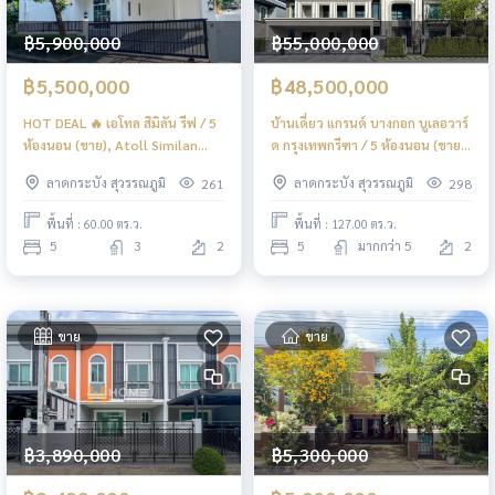
฿5,900,000
฿55,000,000
฿5,500,000
฿48,500,000
HOT DEAL 🔥 เอโทล สิมิลัน รีฟ / 5
บ้านเดี่ยว แกรนด์ บางกอก บูเลอวาร์
ห้องนอน (ขาย), Atoll Similan
ด กรุงเทพกรีฑา / 5 ห้องนอน (ขาย),
Reef / 5 Bedrooms (FOR SALE)
Grand Bangkok Boulevard
ลาดกระบัง สุวรรณภูมิ
ลาดกระบัง สุวรรณภูมิ
261
298
BZD125
Krungthepkreetha / Detached
House 5 Bedrooms (FOR SALE)
พื้นที่ : 60.00 ตร.ว.
พื้นที่ : 127.00 ตร.ว.
BZD122
5
3
2
5
มากกว่า 5
2
ขาย
ขาย
฿3,890,000
฿5,300,000