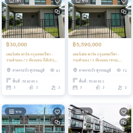
เช่า
ขาย
฿30,000
฿5,590,000
เพอร์เฟค พาร์ค กรุงเทพกรีฑา -
เพอร์เฟค พาร์ค กรุงเทพกรีฑา -
รามคำแหง / 3 ห้องนอน (ให้เช่า),
รามคำแหง / 3 ห้องนอน (ขาย),
Perfect Park Krungthepkreetha
Perfect Park Krungthepkreetha
ลาดกระบัง สุวรรณภูมิ
ลาดกระบัง สุวรรณภูมิ
61
72
- Ramkamheang / 3 Bedrooms
- Ramkamheang / 3 Bedrooms
(FOR RENT) BZD230
(FOR SALE) BZD230
พื้นที่ : 50.60 ตร.ว.
พื้นที่ : 50.60 ตร.ว.
3
2
2
3
2
2
ขาย
ขาย