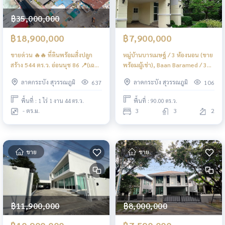
฿35,000,000
฿18,900,000
฿7,900,000
ขายด่วน 🔥🔥 ที่ดินพร้อมสิ่งปลูก
หมู่บ้านบารเมษฐ์ / 3 ห้องนอน (ขาย
สร้าง 544 ตร.ว. อ่อนนุช 86 📍(เฉลี่ย
พร้อมผู้เช่า), Baan Baramed / 3
36,000/ตารางวา) / (ขาย), Urgent
Bedrooms (SALE WITH TENANT)
ลาดกระบัง สุวรรณภูมิ
ลาดกระบัง สุวรรณภูมิ
637
106
sale 🔥🔥 Land with buildings
POON255
544 sq m. On Nut 86 📍 (average
พื้นที่ : 1 ไร่ 1 งาน 44 ตร.ว.
พื้นที่ : 90.00 ตร.ว.
36,000/square wa) (FOR SALE)
- ตร.ม.
3
3
2
FON176
ขาย
ขาย
฿11,900,000
฿8,000,000