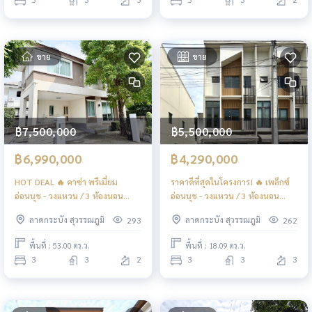
ขาย
ขาย
฿7,500,000
฿5,500,000
฿6,990,000
฿4,290,000
HOT DEAL 🔥 คาซ่า พรีเมี่ยม
ราคาดีที่สุดในโครงการ! 🔥 เพล็กซ์
อ่อนนุช - วงแหวน / 3 ห้องนอน
อ่อนนุช - วงแหวน / 3 ห้องนอน
(ขาย), Casa Premium Onnut -
(ขาย), PLEX Onnut - Wongwaen /
ลาดกระบัง สุวรรณภูมิ
ลาดกระบัง สุวรรณภูมิ
293
262
Wongwhaen / 3 Bedrooms (FOR
3 Bedrooms (FOR SALE)
SALE) POON065
POON198
พื้นที่ : 53.00 ตร.ว.
พื้นที่ : 18.09 ตร.ว.
3
3
2
3
3
3