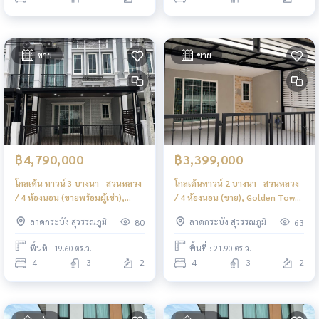
ขาย
ขาย
฿4,790,000
฿3,399,000
โกลเด้น ทาวน์ 3 บางนา - สวนหลวง
โกลเด้นทาวน์ 2 บางนา - สวนหลวง
/ 4 ห้องนอน (ขายพร้อมผู้เช่า),
/ 4 ห้องนอน (ขาย), Golden Town
Golden Town 3 Bangna -
2 Bangna - Suanluang / 4
ลาดกระบัง สุวรรณภูมิ
ลาดกระบัง สุวรรณภูมิ
80
63
Suanluang / 4 Bedrooms (SALE
Bedrooms (FOR SALE) DA006
WITH TENANT) DA021
พื้นที่ : 19.60 ตร.ว.
พื้นที่ : 21.90 ตร.ว.
4
3
2
4
3
2