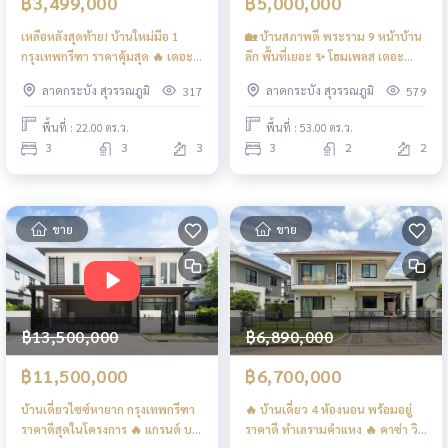
฿3,499,000
฿5,000,000
เหลือหลังสุดท้าย! บ้านใหม่มือ 1
🏡 บ้านสภาพดี พระราม 9 หน้าบ้าน
กรุงเทพกรีฑา ราคาคุ้มสุด 🔥 เดอะ
ลึก พื้นที่เยอะ ✨ โฮมเพลส เดอะ
เวโรน่า วิลเลจ พระราม 9 -
พาร์ค วงแหวน - พระราม 9 / 3 ห้อง
ลาดกระบัง สุวรรณภูมิ
ลาดกระบัง สุวรรณภูมิ
317
579
กรุงเทพกรีฑา / 3 ห้องนอน (ขาย),
นอน (ขาย), Home Place The
The Verona Village Rama 9 -
Park Wongwan - Rama 9 / 3
พื้นที่ : 22.00 ตร.ว.
พื้นที่ : 53.00 ตร.ว.
Krungthepkrita / 3 Bedrooms
Bedrooms (FOR SALE) AA348
3
3
3
3
2
2
(FOR SALE) BZD167
ขาย
ขาย
฿13,500,000
฿6,890,000
฿11,500,000
฿6,700,000
บ้านเดี่ยวไซซ์หายาก กรุงเทพกรีฑา
🔥 บ้านเดี่ยว 4 ห้องนอน พร้อมอยู่
ราคาดีสุดในโครงการ 🔥 แกรนด์ บริ
ราคาดี ทำเลรามคำแหง 🔥 คาซ่า วิ