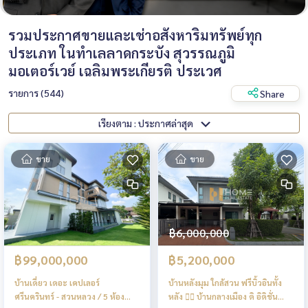
รวมประกาศขายและเช่าอสังหาริมทรัพย์ทุก
ประเภท ในทำเลลาดกระบัง สุวรรณภูมิ
มอเตอร์เวย์ เฉลิมพระเกียรติ ประเวศ
รายการ (544)
Share
เรียงตาม : ประกาศล่าสุด
ขาย
ขาย
฿6,000,000
฿99,000,000
฿5,200,000
บ้านเดี่ยว เดอะ เคปเลอร์
บ้านหลังมุม ใกล้สวน ฟรีบิ้วอินทั้ง
ศรีนครินทร์ - สวนหลวง / 5 ห้อง
หลัง ❤️‍🔥 บ้านกลางเมือง ดิ อิดิชั่น