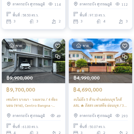
ลาดกระบัง สุวรรณภูมิ
ลาดกระบัง สุวรรณภูมิ
114
112
POON268
Pattanakarn / 3 Bedrooms (FOR
SALE) POON256
พื้นที่ : 58.50 ตร.ว.
พื้นที่ : 97.10 ตร.ว.
3
3
2
3
4
3
ขาย
ขาย
฿9,900,000
฿4,990,000
฿9,700,000
฿4,690,000
เซนโทร บางนา - วงแหวน / 4 ห้อง
งบไม่ถึง 5 ล้าน ทำเลอ่อนนุช ใกล้
นอน (ขาย), Centro Bangna -
ARL 🔥 ภัสสร เพรสทีจ อ่อนนุช / 3
Wongwean / 4 Bedrooms (FOR
ห้องนอน (ขาย), Passorn Prestige
ลาดกระบัง สุวรรณภูมิ
ลาดกระบัง สุวรรณภูมิ
49
293
SALE) DA012
Onnut / 3 Bedrooms (FOR SALE)
POON230
พื้นที่ : 61.00 ตร.ว.
พื้นที่ : 50.07 ตร.ว.
4
3
2
3
2
2