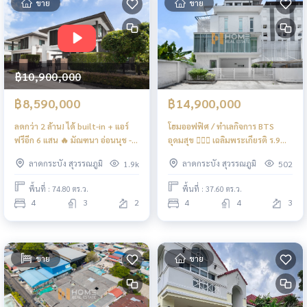
ขาย
ขาย
฿10,900,000
฿8,590,000
฿14,900,000
ลดกว่า 2 ล้าน! ได้ built-in + แอร์
โฮมออฟฟิศ / ทำเลกิจการ BTS
ฟรีอีก 6 แสน 🔥 มัณฑนา อ่อนนุช -
อุดมสุข ❤️‍🔥💸 เฉลิมพระเกียรติ ร.9
วงแหวน 4 / 4 ห้องนอน (ขาย),
ซอย 8 / 4 ห้องสตูดิโอ (ขาย),
ลาดกระบัง สุวรรณภูมิ
ลาดกระบัง สุวรรณภูมิ
1.9k
502
Manthana Onnut - Wongwan 4 /
Chalerm Phra Kiat R.9 Soi 8 / 4
4 Bedrooms (FOR SALE) FON241
Studio (FOR SALE) FON267
พื้นที่ : 74.80 ตร.ว.
พื้นที่ : 37.60 ตร.ว.
4
3
2
4
4
3
ขาย
ขาย