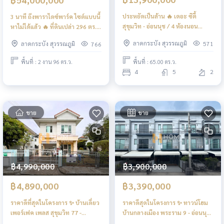
ประหยัดเป็นล้าน 🔥 เดอะ ซิตี้
3 นาที ถึงพาราไดซ์พาร์ค ไซต์แบบนี้
สุขุมวิท - อ่อนนุช / 4 ห้องนอน
หาไม่ได้แล้ว 🔥 ที่ดินเปล่า 296 ตร.ว.
(ขาย), The City Sukhumvit -
ศรีนครินทร์ 55 / (ขาย), Land 296
ลาดกระบัง สุวรรณภูมิ
ลาดกระบัง สุวรรณภูมิ
571
766
Onnut / 4 Bedrooms (FOR SALE)
sq.w. Srinakarin 55 / (SALE)
FON017
FON069
พื้นที่ : 65.00 ตร.ว.
พื้นที่ : 2 งาน 96 ตร.ว.
4
5
2
ขาย
ขาย
฿4,990,000
฿3,900,000
฿4,890,000
฿3,390,000
ราคาดีที่สุดในโครงการ ✨ บ้านเดี่ยว
ราคาดีสุดในโครงการ ✨ ทาวน์โฮม
เพอร์เฟค เพลส สุขุมวิท 77 -
บ้านกลางเมือง พระราม 9 - อ่อนนุช
สุวรรณภูมิ / 3 ห้องนอน (ขาย),
/ 3 ห้องนอน (ขาย), Baan Klang