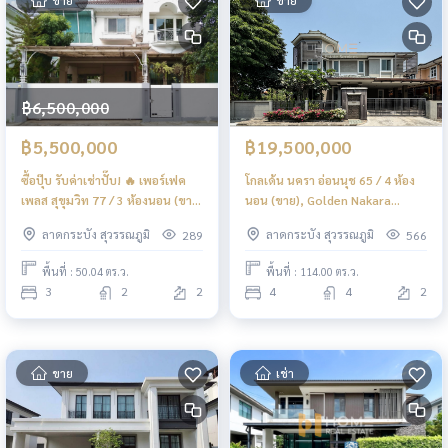
฿6,500,000
฿5,500,000
฿19,500,000
ซื้อปุ๊บ รับค่าเช่าปั๊บ! 🔥 เพอร์เฟค
โกลเด้น นครา อ่อนนุช 65 / 4 ห้อง
เพลส สุขุมวิท 77 / 3 ห้องนอน (ขาย
นอน (ขาย), Golden Nakara
พร้อมผู้เช่า), Perfect Place
Onnut 65 / 4 Bedrooms (FOR
ลาดกระบัง สุวรรณภูมิ
ลาดกระบัง สุวรรณภูมิ
289
566
Sukhumvit 77 / 3 Bedrooms
SALE) FAS033
(SALE WITH TENANT) POON033
พื้นที่ : 50.04 ตร.ว.
พื้นที่ : 114.00 ตร.ว.
3
2
2
4
4
2
ขาย
เช่า