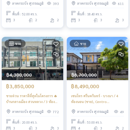
ลาดกระบัง สุวรรณภูมิ
ลาดกระบัง สุวรรณภูมิ
393
611
Perfect Place Sukhumvit 77-
Muang Rama 9 - Onnut /
Suvannabhumi / Detached
Townhome 3 Bedrooms (FOR
พื้นที่ : 52.00 ตร.ว.
พื้นที่ : 18.40 ตร.ว.
House 3 Bedrooms (FOR SALE)
SALE) FON159
3
2
2
3
3
3
POON029
ขาย
ขาย
฿4,300,000
฿8,700,000
฿3,850,000
฿8,490,000
ขายด่วน ราคาดีที่สุดในโครงการ 🔥
เซนโทร ศรีนครินทร์ - บางนา / 4
บ้านกลางเมือง สวนหลวง / 3 ห้อง
ห้องนอน (ขาย), Centro
นอน (ขาย), Baan Klang Muang
Srinakarin - Bangna / 4
ลาดกระบัง สุวรรณภูมิ
ลาดกระบัง สุวรรณภูมิ
772
49
Suanluang / 3 Bedrooms (FOR
Bedrooms (FOR SALE) POON294
SALE) FON093
พื้นที่ : 20.00 ตร.ว.
พื้นที่ : 53.00 ตร.ว.
3
3
3
4
3
2