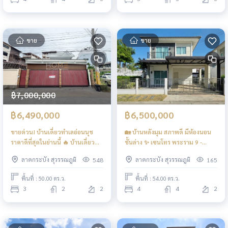
ขาย
ขาย
฿7,000,000
฿6,490,000
฿6,500,000
ขายด่วน! บ้านเดี่ยวทำเลอ่อนนุช
🏡 บ้านหลังมุม สภาพดี มีห้องนอน
ราคาดีที่สุดในย่านนี้ 🔥 บ้านเดี่ยว
ชั้นล่าง ✨ เซนโทร พระราม 9 -
ซอย อ่อนนุช 70 แยก 1 / 3 ห้องนอน
มอเตอร์เวย์ / 4 ห้องนอน (ขาย),
ลาดกระบัง สุวรรณภูมิ
ลาดกระบัง สุวรรณภูมิ
548
165
(ขาย), House Soi Onnut 70 Yak 1
Centro Rama 9 - Motorway / 4
/ 3 Bedrooms (FOR SALE)
Bedrooms (FOR SALE) BZD194
พื้นที่ : 50.00 ตร.ว.
พื้นที่ : 54.00 ตร.ว.
FON059
3
2
2
4
4
2