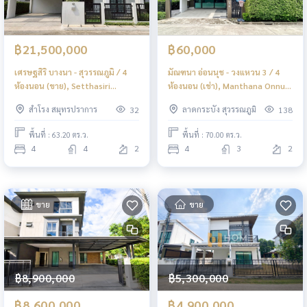
฿21,500,000
฿60,000
เศรษฐสิริ บางนา - สุวรรณภูมิ / 4
มัณฑนา อ่อนนุช - วงแหวน 3 / 4
ห้องนอน (ขาย), Setthasiri
ห้องนอน (เช่า), Manthana Onnut
Bangna - Suvarnabhumi / 4
- Wongwan 3 / 4 Bedrooms (FOR
สำโรง สมุทรปราการ
ลาดกระบัง สุวรรณภูมิ
32
138
Bedrooms (FOR SALE) DA115
RENT) POON267
พื้นที่ : 63.20 ตร.ว.
พื้นที่ : 70.00 ตร.ว.
4
4
2
4
3
2
ขาย
ขาย
฿8,900,000
฿5,300,000
฿8,600,000
฿4,900,000