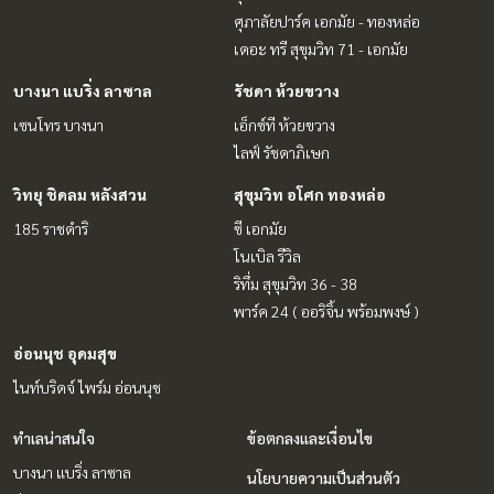
ศุภาลัยปาร์ค เอกมัย - ทองหล่อ
เดอะ ทรี สุขุมวิท 71 - เอกมัย
บางนา แบริ่ง ลาซาล
รัชดา ห้วยขวาง
เซนโทร บางนา
เอ็กซ์ที ห้วยขวาง
ไลฟ์ รัชดาภิเษก
วิทยุ ชิดลม หลังสวน
สุขุมวิท อโศก ทองหล่อ
185 ราชดำริ
ซี เอกมัย
โนเบิล รีวิล
ริทึ่ม สุขุมวิท 36 - 38
พาร์ค 24 ( ออริจิ้น พร้อมพงษ์ )
อ่อนนุช อุดมสุข
ไนท์บริดจ์ ไพร์ม อ่อนนุช
ทำเลน่าสนใจ
ข้อตกลงและเงื่อนไข
บางนา แบริ่ง ลาซาล
นโยบายความเป็นส่วนตัว