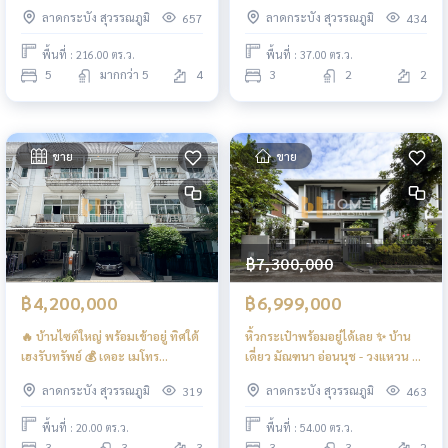
นอน (ขาย), The Kepler
พระราม 9 - อ่อนนุช / 3 ห้องนอน
ลาดกระบัง สุวรรณภูมิ
ลาดกระบัง สุวรรณภูมิ
657
434
Srinakarin - Suanluang /
(ขาย), Baan Klang Muang The
Detached House 5 Bedrooms
Edition Rama 9 - Onnut / 3
พื้นที่ : 216.00 ตร.ว.
พื้นที่ : 37.00 ตร.ว.
(FOR SALE) FAS044
Bedrooms (FOR SALE) FON109
5
มากกว่า 5
4
3
2
2
ขาย
ขาย
฿7,300,000
฿4,200,000
฿6,999,000
🔥 บ้านไซต์ใหญ่ พร้อมเข้าอยู่ ทิศใต้
หิ้วกระเป๋าพร้อมอยู่ได้เลย ✨ บ้าน
เฮงรับทรัพย์ 💰 เดอะ เมโทร
เดี่ยว มัณฑนา อ่อนนุช - วงแหวน 3 /
พระราม 9 / 3 ห้องนอน (ขาย), The
3 ห้องนอน (ขาย), Manthana
ลาดกระบัง สุวรรณภูมิ
ลาดกระบัง สุวรรณภูมิ
319
463
Metro Rama 9 / 3 Bedrooms
Onnut - Wongwan 3 / Detached
(FOR SALE) FON301
House 3 Bedrooms (FOR SALE)
พื้นที่ : 20.00 ตร.ว.
พื้นที่ : 54.00 ตร.ว.
POON025
3
3
3
3
3
2