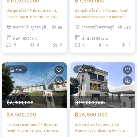
฿10,900,000
฿7,590,000
เลิฟคุณ เฮ้าส์ / 5 ห้องนอน (ขาย),
สราญสิริ ศรีวารี / 4 ห้องนอน (ขาย),
Lovekhun&#039;s House / 5
Saransiri Srivaree / 4 Bedrooms
Bedrooms (FOR SALE) POON260
(FOR SALE) POON259
ลาดกระบัง สุวรรณภูมิ
ลาดกระบัง สุวรรณภูมิ
98
110
พื้นที่ : 80.00 ตร.ว.
พื้นที่ : 71.50 ตร.ว.
5
4
2
4
4
2
ขาย
ขาย
฿6,800,000
฿19,000,000
฿6,500,000
฿16,800,000
กรองทอง ทรอปิคอล / 3 ห้องนอน
เอคิว อาร์เบอร์ สวนหลวง ร.9 -
(ขาย), KRONGTHONG TROPICAL
พัฒนาการ / 3 ห้องนอน (ขาย), AQ
/ 3 Bedrooms (FOR SALE)
ARBOR Suanluang Rama 9 -