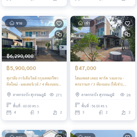
ขาย
เช่า
฿6,290,000
฿5,900,000
฿47,000
ศุภาลัย การ์เด้นวิลล์ กรุงเทพกรีฑา
โฮมเพลส เดอะ พาร์ค วงแหวน -
ตัดใหม่ - มอเตอร์เวย์ / 4 ห้องนอน
พระราม9 / 3 ห้องนอน (ให้เช่า),
(ขายพร้อมผู้เช่า), Supalai Garden
Home Place The Park
ลาดกระบัง สุวรรณภูมิ
ลาดกระบัง สุวรรณภูมิ
271
28
Ville Krung Thep Kritha -
Wongwaen - Rama9 / 3
Motorway / 4 Bedrooms (SALE
Bedrooms (FOR RENT) BZD253
พื้นที่ : 60.00 ตร.ว.
พื้นที่ : 56.00 ตร.ว.
WITH TENANT) BZD121
4
3
2
3
2
2
ขาย
ขาย