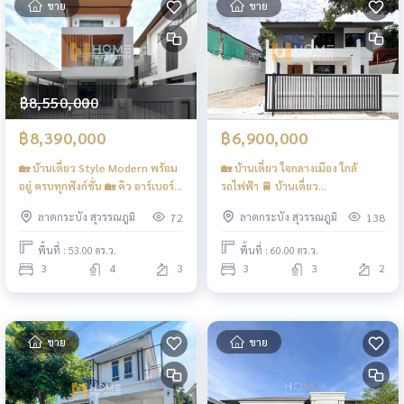
ขาย
ขาย
฿8,550,000
฿8,390,000
฿6,900,000
🏡 บ้านเดี่ยว Style Modern พร้อม
🏡 บ้านเดี่ยว ใจกลางเมือง ใกล้
อยู่ ครบทุกฟังก์ชั่น 🏡 คิว อาร์เบอร์
รถไฟฟ้า 🚆 บ้านเดี่ยว
สวนหลวง ร.9 - พัฒนาการ / 3 ห้อง
เฉลิมพระเกียรติ ร.9 ซอย 14 / 3
ลาดกระบัง สุวรรณภูมิ
ลาดกระบัง สุวรรณภูมิ
72
138
นอน (ขาย), AQ ARBOR
ห้องนอน (ขาย), Detached House
Suanluang Rama9 -
Chalerm Phrakiat Rama 9 Soi 14
พื้นที่ : 53.00 ตร.ว.
พื้นที่ : 60.00 ตร.ว.
Pattanakarn / 3 Bedroom (FOR
/ 3 Bedroom (FOR SALE)
3
4
3
3
3
2
SALE) POON281
POON262
ขาย
ขาย