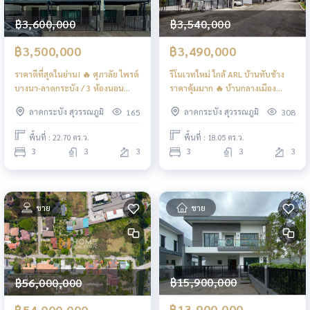
฿3,600,000
฿3,540,000
฿3,500,000
฿3,490,000
ราคาดีที่สุดในย่าน! 🔥 ศุภาลัย ไพรด์
รีโนเวทใหม่ ใกล้ ARL บ้านทับช้าง
บางนา-ลาดกระบัง / 3 ห้องนอน
ราคาคุ้มมาก 🔥 บ้านกลางเมือง
(ขาย), Supalai Pride Bangna-
พระราม 9 - อ่อนนุช / 3 ห้องนอน
ลาดกระบัง สุวรรณภูมิ
ลาดกระบัง สุวรรณภูมิ
165
308
Ladkrabang / 3 Bedrooms (FOR
(ขาย), Baan Klang Muang Rama
SALE) POON246
9 - On Nut / 3 Bedrooms (FOR
พื้นที่ : 22.70 ตร.ว.
พื้นที่ : 18.05 ตร.ว.
SALE) POON232
3
3
3
3
3
3
ขาย
ขาย
฿15,900,000
฿56,000,000
฿13,900,000
฿54,000,000