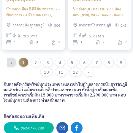
บ้านกลางเมือง ดิ อิดิชั่น พระราม 9 -
วี 2 อ่อนนุช - พระราม 9 / 3 ห้อง
พัฒนาการ / 4 ห้องนอน (ขาย),
นอน (ขาย), WE/2 Onnut - Rama9
Baan Klang Muang The Edition
/ 3 Bedrooms (FOR SALE)
ลาดกระบัง สุวรรณภูมิ
ลาดกระบัง สุวรรณภูมิ
306
243
Rama 9 - Pattanakarn / 4
POON220
Bedrooms (FOR SALE) POON231
พื้นที่ : 49.00 ตร.ว.
พื้นที่ : 50.01 ตร.ว.
4
4
2
3
2
2
‹
1
2
3
4
5
6
7
8
9
10
11
12
›
ค้นหาอสังหาริมทรัพย์ทุกประเภทขายและเช่า ในทำเลลาดกระบัง สุวรรณภูมิ
มอเตอร์เวย์ เฉลิมพระเกียรติ ประเวศ ครบวงจร ทั้งที่อยู่อาศัยและเชิง
พาณิชย์ ค่าเช่าเริ่มต้น 15,000 บาทราคาขายเริ่มต้น 2,290,000 บาท ตอบ
โจทย์ทุกความต้องการ ทำเลศักยภาพ
ติดต่อสอบถามเพิ่มเติม
062-879-5289