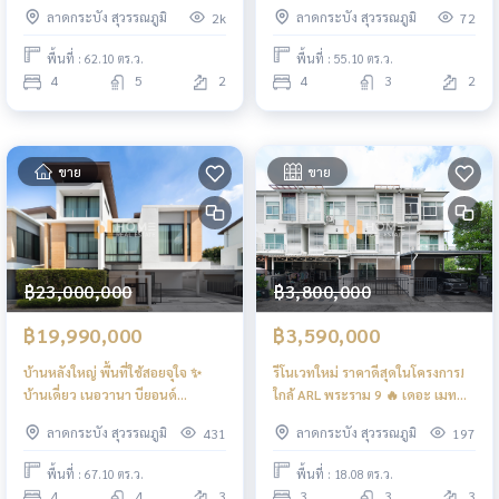
ทาเนีย พระราม 9 - กรุงเทพกรีฑา /
ลล์ รามคำแหง - วงแหวน 2 / 4 ห้อง
ลาดกระบัง สุวรรณภูมิ
ลาดกระบัง สุวรรณภูมิ
2k
72
4 ห้องนอน (ขาย), Grand Britania
นอน (ขาย), Casa Ville
Rama 9 - Krungthep Kreetha / 4
Ramkhamhaeng - Wongwaen 2 /
พื้นที่ : 62.10 ตร.ว.
พื้นที่ : 55.10 ตร.ว.
Bedrooms (FOR SALE) AA426
4 Bedrooms (FOR SALE) AA656
4
5
2
4
3
2
ขาย
ขาย
฿23,000,000
฿3,800,000
฿19,990,000
฿3,590,000
บ้านหลังใหญ่ พื้นที่ใช้สอยจุใจ ✨
รีโนเวทใหม่ ราคาดีสุดในโครงการ!
บ้านเดี่ยว เนอวานา บียอนด์
ใกล้ ARL พระราม 9 🔥 เดอะ เมท
ศรีนครินทร์ / 4 ห้องนอน (ขาย),
โทร พระราม 9 / 3 ห้องนอน (ขาย),
ลาดกระบัง สุวรรณภูมิ
ลาดกระบัง สุวรรณภูมิ
431
197
Nirvana Beyond Srinakarin /
The Metro Rama 9 / 3
Detached House 4 Bedrooms
Bedrooms (FOR SALE) FON273
พื้นที่ : 67.10 ตร.ว.
พื้นที่ : 18.08 ตร.ว.
(FOR SALE) FON141
4
4
3
3
3
3