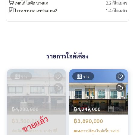
เทสโก้ โลตัส บางแค
2.2 กิโลเมตร
✨ Price:
🔥 30,000 บาท /เดือน 🔥
โรงพยาบาล เพชรเกษม2
1.4 กิโลเมตร
** บริการสินเชื่อฟรี! เลือกได้ทุกธนาคาร **
ดอกเบี้ยพิเศษ วงเงินสูงสุด 90-100%
______________________
HOME - REAL ESTATE SERVICES
รายการใกล้เคียง
📞 คลิกเพื่อดูเบอร์โทรติดต่อ
LINE: @homethailand
หรือคลิก
https://lin.ee/2g9eaj7
ขาย
ขาย
✔️ ที่ปรึกษามืออาชีพ ประสบการณ์มากกว่า 6 ปี
✔️ ข้อมูลเชิงลึกโดยผู้เชี่ยวชาญในพื้นที่
✔️ รับฝากขาย รับซื้อ ขายฝาก จำนอง
฿4,200,000
฿4,249,000
📲 Follow us:
www.homerealestateservices.co.th
฿3,500,000
฿3,890,000
“HOME - Real Estate Services“
Facebook | IG | TikTok | YouTube
ต่อเติมรองจอดรถ ✨ คาซ่า ซิตี้
🏡🔥ทาวน์โฮม ใหม่กริ๊บ Yield