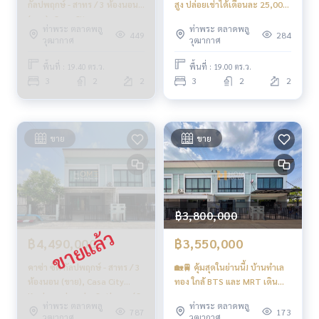
กัลปพฤกษ์ - สาทร / 3 ห้องนอน
สูง ปล่อยเช่าได้เดือนละ 25,000!
#HOMEREALESTATESERVICES
(ขาย), Casa City
🔥 คาซ่า ซิตี้ กัลปพฤกษ์ - สาทร /
ท่าพระ ตลาดพลู
ท่าพระ ตลาดพลู
#นายหน้าที่จริงใจ #รับฝากขายอสังหา
Kanlapaphruek - Sathorn / 3
3 ห้องนอน (ขายพร้อมผู้เช่า),
449
284
วุฒากาศ
วุฒากาศ
#กัลปพฤกษ์ #สาทร #คาซ่าซิตี้กัลปพฤกษ์
Bedrooms (SALE) MHOW178
Casa City Kanlapaphruek -
#ทาวน์โฮมกัลปพฤกษ์ #ทาวน์โฮมใกล้สาทร
Sathorn / 3 Bedrooms (SALE
พื้นที่ : 19.40 ตร.ว.
พื้นที่ : 19.00 ตร.ว.
#ทาวน์โฮมใกล้MRTบางแค
WITH TENANT) BALL231
3
2
2
3
2
2
#บ้านใกล้BTSภาษีเจริญ #ทาวน์โฮมโซนฝั่งธน
ขาย
ขาย
฿3,800,000
฿4,490,000
฿3,550,000
คาซ่า ซิตี้ กัลปพฤกษ์ - สาทร / 3
🏡🚆 คุ้มสุดในย่านนี้! บ้านทำเล
ห้องนอน (ขาย), Casa City
ทอง ใกล้ BTS และ MRT เดิน
Kanlapaphruek - Sathorn / 3
ทางโคตรสะดวก🔥 คาซ่า ซิตี้
ท่าพระ ตลาดพลู
ท่าพระ ตลาดพลู
Bedrooms (SALE) MHOW195
กัลปพฤกษ์ / 3 ห้องนอน (ขาย),
787
173
วุฒากาศ
วุฒากาศ