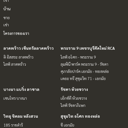
เช่า
บ้าน
ขาย
เช่า
โครงการของเรา
ลาดพร้าว เซ็นทรัลลาดพร้าว
พระราม 9 เพชรบุรีตัดใหม่ RCA
ดิ อิสสระ ลาดพร้าว
ไลฟ์ อโศก - พระราม 9
ไลฟ์ ลาดพร้าว
ลุมพินี พาร์ค พระราม 9 - รัชดา
ศุภาลัยปาร์ค เอกมัย - ทองหล่อ
เดอะ ทรี สุขุมวิท 71 - เอกมัย
บางนา แบริ่ง ลาซาล
รัชดา ห้วยขวาง
เซนโทร บางนา
เอ็กซ์ที ห้วยขวาง
ไลฟ์ รัชดาภิเษก
วิทยุ ชิดลม หลังสวน
สุขุมวิท อโศก ทองหล่อ
185 ราชดำริ
ซี เอกมัย