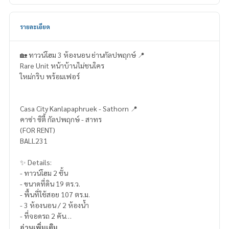
รายละเอียด
🏡 ทาวน์โฮม 3 ห้องนอน ย่านกัลปพฤกษ์ 📍
Rare Unit หน้าบ้านไม่ชนใคร
ใหม่กริบ พร้อมเฟอร์
Casa City Kanlapaphruek - Sathorn 📍
คาซ่า ซิตี้ กัลปพฤกษ์ - สาทร
(FOR RENT)
BALL231
✨ Details:
- ทาวน์โฮม 2 ชั้น
- ขนาดที่ดิน 19 ตร.ว.
- พื้นที่ใช้สอย 107 ตร.ม.
- 3 ห้องนอน / 2 ห้องน้ำ
- ที่จอดรถ 2 คัน
- หันหน้าทิศตะวันตกเฉียงใต้
อ่านเพิ่มเติม