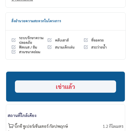
- วิวสวน
- หน้าบ้านไม่ชนใคร
สิ่งอำนวยความสะดวกในโครงการ
Highlights:
🍃 สภาพดี พร้อมอยู่
🍃 ไม่มีประวัติน้ำรั่วซึม
ระบบรักษาความ
คลับเฮาส์
ที่จอดรถ
🍃 น้ำไม่ท่วมชัวร์ๆ (ตกหนักก็ระบายเร็ว)
ปลอดภัย
ฟิตเนส / ยิม
สนามเด็กเล่น
สระว่ายน้ำ
🍃 เพื่อนบ้านดี ไม่เคยมีปัญหารบกวน
สวนขนาดย่อม
✨ ฟรี! เฟอร์นิเจอร์ทั้งหมด
✨ ฟรี!เครื่องปรับอากาศ
🚇 Nearby:
- BTS วุฒากาศ: 6 กม.
- BTS บางหว้า: 5.5 กม.
เช่าแล้ว
- รพ.เกษมราษฎร์ บางแค: 6 กม.
- รร.นานาชาติบริติชโคลัมเบีย 0.9 ม.
- รร.ฐานปัญญา: 0.6 ม.
- ห้างบิ๊กซี ซูเปอร์เซ็นเตอร์ กัลปพฤกษ์ 1.7 กม.
สถานที่ใกล้เคียง
- Seacon บางแค: 7.9 กม.
- The Mall บางแค: 5.4 กม.
บิ๊กซี ซูเปอร์เซ็นเตอร์ กัลปพฤกษ์
1.2 กิโลเมตร