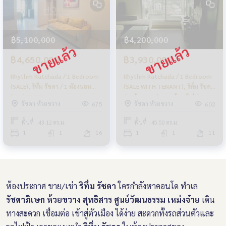
฿5,100,000
฿4,200,000
฿4,650,000
฿3,930,000
Rhythm Ratchada / 1 Bedroom
Rhythm Ratchada / 1 Bedroom
(SALE), ริทึ่ม รัชดา / 1 ห้องนอน
(SALE WITH TENANT), ริทึ่ม รัชดา
(ขาย) LIL001
/ 1 ห้องนอน (ขายพร้อมผู้เช่า)
รัชดา ห้วยขวาง
รัชดา ห้วยขวาง
675
602
LIL078
พื้นที่ : 43.12 ตร.ม.
พื้นที่ : 45.50 ตร.ม.
1
1
16
1
1
11
ห้องประกาศ ขาย/เช่า
ริทึ่ม รัชดา
ใครกำลังหาคอนโด ทำเล
รัชดาภิเษก ห้วยขวาง สุทธิสาร ศูนย์วัฒนธรรม เหม่งจ๋าย
เดิน
ทางสะดวก เชื่อมต่อ เข้าสู่ตัวเมือง ได้ง่าย สะดวกทั้งรถส่วนตัวและ