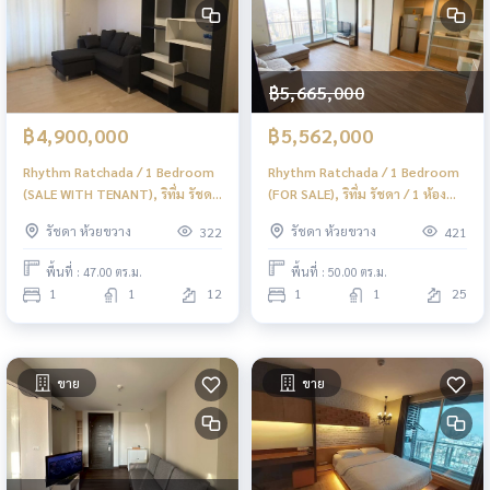
฿5,665,000
฿4,900,000
฿5,562,000
Rhythm Ratchada / 1 Bedroom
Rhythm Ratchada / 1 Bedroom
(SALE WITH TENANT), ริทึ่ม รัชดา
(FOR SALE), ริทึ่ม รัชดา / 1 ห้อง
/ 1 ห้องนอน (ขายพร้อมผู้เช่า)
นอน (ขาย) TARN118
รัชดา ห้วยขวาง
รัชดา ห้วยขวาง
322
421
TARN117
พื้นที่ : 47.00 ตร.ม.
พื้นที่ : 50.00 ตร.ม.
1
1
12
1
1
25
ขาย
ขาย