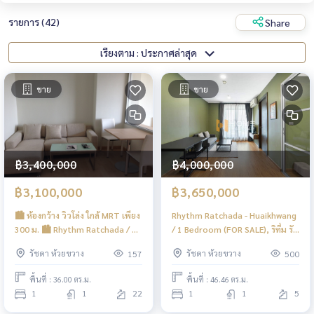
รายการ (42)
Share
เรียงตาม : ประกาศล่าสุด
ขาย
ขาย
฿3,400,000
฿4,000,000
฿3,100,000
฿3,650,000
🏙️ ห้องกว้าง วิวโล่ง ใกล้ MRT เพียง
Rhythm Ratchada - Huaikhwang
300 ม. 🏙️ Rhythm Ratchada / 1
/ 1 Bedroom (FOR SALE), ริทึ่ม รัช
Bedroom (FOR SALE), ริทึ่ม รัชดา
ดา - ห้วยขวาง / 1 ห้องนอน (ขาย)
รัชดา ห้วยขวาง
รัชดา ห้วยขวาง
157
500
/ 1 ห้องนอน (ขาย) JSMN268
JSMN276
พื้นที่ : 36.00 ตร.ม.
พื้นที่ : 46.46 ตร.ม.
1
1
22
1
1
5