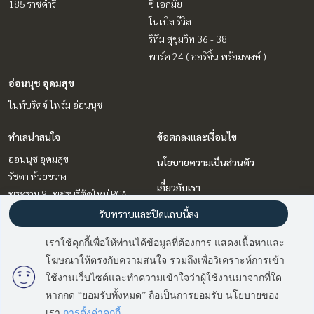
185 ราชดำริ
ซี เอกมัย
โนเบิล รีวิล
ริทึ่ม สุขุมวิท 36 - 38
พาร์ค 24 ( ออริจิ้น พร้อมพงษ์ )
อ่อนนุช อุดมสุข
ไนท์บริดจ์ ไพร์ม อ่อนนุช
ทำเลน่าสนใจ
ข้อตกลงและเงื่อนไข
อ่อนนุช อุดมสุข
นโยบายความเป็นส่วนตัว
รัชดา ห้วยขวาง
เกี่ยวกับเรา
พระราม 9 เพชรบุรีตัดใหม่ RCA
ลาดพร้าว เซ็นทรัลลาดพร้าว
วิธีการฝากขาย-เช่า
รับทราบและปิดแถบนี้ลง
สุขุมวิท อโศก ทองหล่อ
ติดต่อ
เราใช้คุกกี้เพื่อให้ท่านได้ข้อมูลที่ต้องการ แสดงเนื้อหาและ
บางนา แบริ่ง ลาซาล
โฆษณาให้ตรงกับความสนใจ รวมถึงเพื่อวิเคราะห์การเข้า
วิทยุ ชิดลม หลังสวน
ใช้งานเว็บไซต์และทำความเข้าใจว่าผู้ใช้งานมาจากที่ใด
หากกด “ยอมรับทั้งหมด” ถือเป็นการยอมรับ นโยบายของ
Power by
Livinginsider.com
เรา
การตั้งค่าคุกกี้