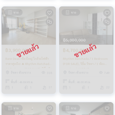
ขาย
ขาย
฿5,300,000
฿3,900,000
฿4,700,000
Rare Deal! ห้องใหญ่ ใกล้รถไฟฟ้า
Rhythm Ratchada / 1 Bedroom
ราคาสุดปัง! 🔥 Rhythm Ratchada
(FOR SALE), ริธึ่ม รัชดา / 1 ห้อง
/ 1 Bedroom (FOR SALE), ริทึ่ม รัช
นอน (ขาย) NUB547
รัชดา ห้วยขวาง
รัชดา ห้วยขวาง
318
749
ดา / 1 ห้องนอน (ขาย) CHER045
พื้นที่ : 46.84 ตร.ม.
พื้นที่ : 46.00 ตร.ม.
1
1
17
1
1
22
ขาย
ขาย