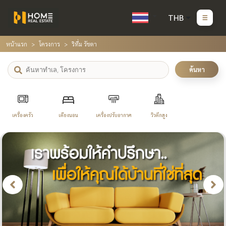
THB
หน้าแรก
โครงการ
ริทึ่ม รัชดา
ค้นหา
เครื่องครัว
เตียงนอน
เครื่องปรับอากาศ
วิวตึกสูง