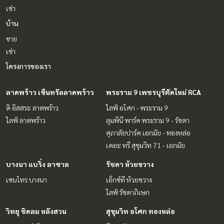
เช่า
บ้าน
ขาย
เช่า
โครงการของเรา
ลาดพร้าว เซ็นทรัลลาดพร้าว
พระราม 9 เพชรบุรีตัดใหม่ RCA
ดิ อิสสระ ลาดพร้าว
ไลฟ์ อโศก - พระราม 9
ไลฟ์ ลาดพร้าว
ลุมพินี พาร์ค พระราม 9 - รัชดา
ศุภาลัยปาร์ค เอกมัย - ทองหล่อ
เดอะ ทรี สุขุมวิท 71 - เอกมัย
บางนา แบริ่ง ลาซาล
รัชดา ห้วยขวาง
เซนโทร บางนา
เอ็กซ์ที ห้วยขวาง
ไลฟ์ รัชดาภิเษก
วิทยุ ชิดลม หลังสวน
สุขุมวิท อโศก ทองหล่อ