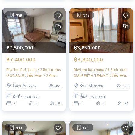
ขาย
ขาย
฿7,500,000
฿3,850,000
฿7,400,000
฿3,800,000
Rhythm Ratchada / 2 Bedrooms
Rhythm Ratchada / 1 Bedroom
(FOR SALE), ริทึ่ม รัชดา / 2 ห้อง
(SALE WITH TENANT), ริทึ่ม รัชดา
นอน (ขาย) ML135
/ 1 ห้องนอน (ขายพร้อมผู้เช่า)
รัชดา ห้วยขวาง
รัชดา ห้วยขวาง
451
373
ML134
พื้นที่ : 79.68 ตร.ม.
พื้นที่ : 35.00 ตร.ม.
2
2
30
1
1
27
ขาย
เช่า