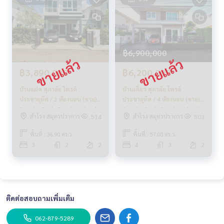
฿6,900,000
฿3,890,000
฿6,200,000
บ้านแฝด ศุภาลัย ไพรด์
บ้านเดี่ยว ศุภาลัย ไพรด์
ประชาอุทิศ / 3 ห้องนอน (ขาย),
ประชาอุทิศ / 4 ห้องนอน (ขาย),
Supalai Pride Prachauthit /
Supalai Pride Prachauthit /
สำโรง สมุทรปราการ
สำโรง สมุทรปราการ
514
503
Semi-Detached House 3
Detached House 4
Bedrooms (FOR SALE)
Bedrooms (FOR SALE)
พื้นที่ : 36.90 ตร.ว.
พื้นที่ : 57.00 ตร.ว.
DAO284
DAO321
3
2
2
4
3
2
ติดต่อสอบถามเพิ่มเติม
062-879-5289