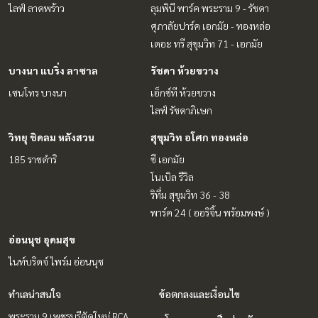
ไลฟ์ ลาดพร้าว
ลุมพินี พาร์ค พระราม 9 - รัชดา
ศุภาลัยปาร์ค เอกมัย - ทองหล่อ
เดอะ ทรี สุขุมวิท 71 - เอกมัย
บางนา แบริ่ง ลาซาล
รัชดา ห้วยขวาง
เซนโทร บางนา
เอ็กซ์ที ห้วยขวาง
ไลฟ์ รัชดาภิเษก
วิทยุ ชิดลม หลังสวน
สุขุมวิท อโศก ทองหล่อ
185 ราชดำริ
ซี เอกมัย
โนเบิล รีวิล
ริทึ่ม สุขุมวิท 36 - 38
พาร์ค 24 ( ออริจิ้น พร้อมพงษ์ )
อ่อนนุช อุดมสุข
ไนท์บริดจ์ ไพร์ม อ่อนนุช
ทำเลน่าสนใจ
ข้อตกลงและเงื่อนไข
พระราม 9 เพชรบุรีตัดใหม่ RCA