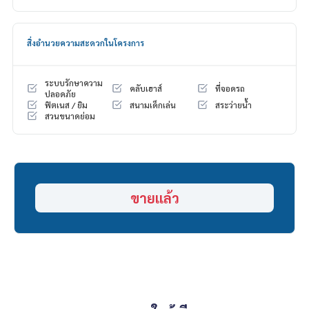
ดอกเบี้ยพิเศษ วงเงินสูงสุด 90-100%
______________________
สิ่งอำนวยความสะดวกในโครงการ
HOME - REAL ESTATE SERVICES
📞
062-879-5289
ระบบรักษาความ
คลับเฮาส์
ที่จอดรถ
LINE: @homethailand
ปลอดภัย
ฟิตเนส / ยิม
สนามเด็กเล่น
สระว่ายน้ำ
หรือคลิก
https://lin.ee/2g9eaj7
สวนขนาดย่อม
✔️ ที่ปรึกษามืออาชีพ ประสบการณ์มากกว่า 6 ปี
✔️ ข้อมูลเชิงลึกโดยผู้เชี่ยวชาญในพื้นที่
✔️ รับฝากขาย รับซื้อ ขายฝาก จำนอง
📲 Follow us:
ขายแล้ว
www.homerealestateservices.co.th
“HOME - Real Estate Services”
Facebook | IG | TikTok | YouTube
#HOMEREALESTATESERVICES
#นายหน้าที่จริงใจ #รับฝากขายอสังหา