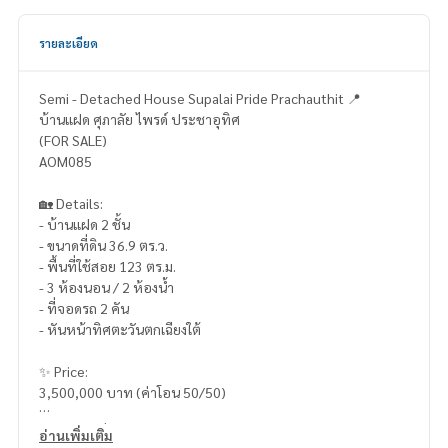
รายละเอียด
Semi - Detached House Supalai Pride Prachauthit 📍
บ้านแฝด ศุภาลัย ไพรด์ ประชาอุทิศ
(FOR SALE)
AOM085
🏡 Details:
- บ้านแฝด 2 ชั้น
- ขนาดที่ดิน 36.9 ตร.ว.
- พื้นที่ใช้สอย 123 ตร.ม.
- 3 ห้องนอน / 2 ห้องน้ำ
- ที่จอดรถ 2 คัน
- หันหน้าทิศตะวันตกเฉียงใต้
✨ Price:
3,500,000 บาท (ค่าโอน 50/50)
บริการสินเชื่อฟรี! เลือกได้ทุกธนาคาร
อ่านเพิ่มเติม