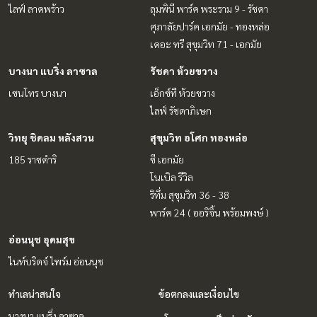
ไลฟ์ ลาดพร้าว
ลุมพินี พาร์ค พระราม 9 - รัชดา
ศุภาลัยปาร์ค เอกมัย - ทองหล่อ
เดอะ ทรี สุขุมวิท 71 - เอกมัย
บางนา แบริ่ง ลาซาล
รัชดา ห้วยขวาง
เซนโทร บางนา
เอ็กซ์ที ห้วยขวาง
ไลฟ์ รัชดาภิเษก
วิทยุ ชิดลม หลังสวน
สุขุมวิท อโศก ทองหล่อ
185 ราชดำริ
ซี เอกมัย
โนเบิล รีวิล
ริทึ่ม สุขุมวิท 36 - 38
พาร์ค 24 ( ออริจิ้น พร้อมพงษ์ )
อ่อนนุช อุดมสุข
ไนท์บริดจ์ ไพร์ม อ่อนนุช
ทำเลน่าสนใจ
ข้อตกลงและเงื่อนไข
บางนา แบริ่ง ลาซาล