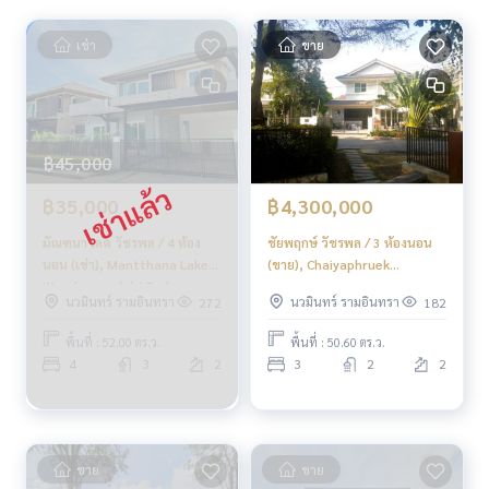
รวมดีล รามอินทรา วัชรพล สายไหม
คลิก hashtag 👉 #HOME_RAMINTRA
เช่า
ขาย
_____________________________
HOME - REAL ESTATE SERVICES
บริษัทอสังหาฯ มืออาชีพ
฿45,000
ที่จะช่วยให้การซื้อขาย ลงตัว เรียบร้อย ราบรื่น
ด้วยทีมงานและประสบการณ์กว่า 1,000 + เคส
฿35,000
฿4,300,000
มัณฑนา เลค วัชรพล / 4 ห้อง
ชัยพฤกษ์ วัชรพล / 3 ห้องนอน
✨ เราดูแลเรื่องสินเชื่อ ให้ ’ผู้ซื้อ’
นอน (เช่า), Mantthana Lake
(ขาย), Chaiyaphruek
พร้อมดอกเบี้ยพิเศษ เฉพาะลูกค้า HOME เท่านั้น
Watcharapol / 4 Bedrooms
Watcharapol / 3 Bedrooms
นวมินทร์ รามอินทรา
นวมินทร์ รามอินทรา
272
182
(FOR RENT) FEW203
(FOR SALE) DIT004
✨ เรารู้ใจคุณมากกว่าที่คุณเคยรู้
ให้คำแนะนำเชิงลึกโดยผู้เชี่ยวชาญในพื้นที่
พื้นที่ : 52.00 ตร.ว.
พื้นที่ : 50.60 ตร.ว.
4
3
2
3
2
2
✨ เราดูแลรับ ‘ฝากขาย’ ไม่มีค่าใช้จ่าย
ดูแลโดยผู้เชี่ยวชาญประจำพื้นที่
ช่วยวางแผน ให้ข้อมูล รักษาผลประโยชน์
ดูแลตั้งแต่ต้นจนจบกระบวนการขาย
ขาย
ขาย