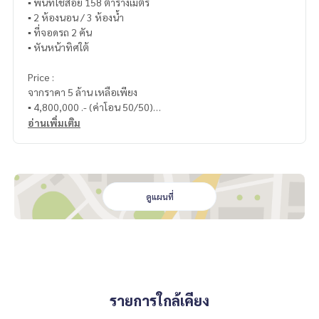
▪️ พื้นที่ใช้สอย 158 ตารางเมตร
▪️ 2 ห้องนอน / 3 ห้องน้ำ
▪️ ที่จอดรถ 2 คัน
▪️ หันหน้าทิศใต้
Price :
จากราคา 5 ล้าน เหลือเพียง
▪️ 4,800,000 .- (ค่าโอน 50/50)
อ่านเพิ่มเติม
_____________________________
📞 Contact :
HOME - REAL ESTATE SERVICES
ดูแผนที่
Tel :
062-879-5289
LINE : @homethailand (มี@นำ)
“เพราะเราเชื่อว่าคุณภาพชีวิตที่ดี..
เริ่มต้นจากที่อยู่อาศัย❤️“
รายการใกล้เคียง
_____________________________