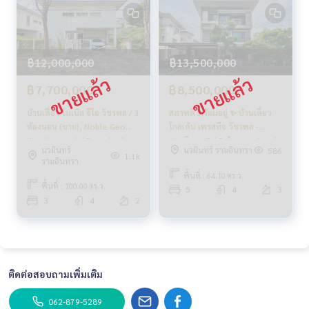
✨ รับซื้อ รับจำนอง
หากต้องการเงินด่วน บริษัทพร้อมรับซื้อทันที!
_____________________________
฿12,000,000
฿13,500,000
Follow Us On :
฿7,700,000
฿8,500,000
Website :
https://homerealestate.co.th
Facebook : HOME - Real Estate Services
บ้านเดี่ยว โนเบิล จีโอ วัชรพล / 3
สภาพดี พร้อมอยู่ ✨ บ้านเดี่ยว
IG : homerealestateservices
ห้องนอน (ขาย), Noble Geo
โกลเด้น เพรสทีจ วัชรพล -
Tiktok : homerealestateservices
Watcharapol / Detached
สุขาภิบาล 5 / 5 ห้องนอน (ขาย),
นวมินทร์
นวมินทร์ รามอินทรา
586
Youtube : HOME Real Estate Services
House 3 Bedroom (FOR
Golden Prestige
1.1k
รามอินทรา
SALE) TAN236
Watcharapol - Sukhapiban 5
พื้นที่ : 64.10 ตร.ว.
#HOMEREALESTATESERVICES
/ Single House 5 Bedrooms
พื้นที่ : 100.00 ตร.ว.
5
4
3
#รับฝากขาย #รับฝากขายบ้าน
(FOR SALE) TAN514
3
4
2
#รับฝากขายคอนโด #รับฝากขายที่ดิน
#นายหน้าอสังหา #นายหน้ามืออาชีพ
ติดต่อสอบถามเพิ่มเติม
062-879-5289