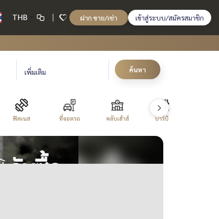
THB
ฝาก ขาย/เช่า
เข้าสู่ระบบ/สมัครสมาชิก
ค้นหา
เพิ่มเติม
ฟิตเนส
ที่จอดรถ
คลับเฮ้าส์
บาร์บีคิว
ระบบรักษา